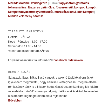
Maradéktalanul
,
Vendégváró
|
Címke:
fagyasztott gyümölcs
fehasználása
,
fűszeres gyümölcs
,
fűszeres sült kompót
,
kompót
,
kompót fagyasztott gyümölcsből
,
maradéktalanul
,
sült kompót
|
Minden vélemény számít!
TEPSZI ÉTELBÁR NYITVA:
Hétfőtől - ZÁRVA
Kedd - Péntekig 11.00 - 17.00
Szombaton 11.00 - 14.00
Vasárnap és ünnepnap ZÁRVA
Folyamatosan frissülő információk
Facebook oldalunkon
.
BEMUTATKOZÁS
Sziasztok, Sass Erika, Sasó vagyok, gyakorló táplálékallergiásként
igyekszem megmutatni, hogy nem kell kétségbeesni, még ha elsőre
rémisztőnek tűnik is a tiltások hada. Gasztrocoachként segítek feltárni
az ételekhez fűződő viszonyodat, míg diétás szakácsként, bevezetlek
a számodra legmegfelelőbb diéta rejtelmeibe.
Bővebben