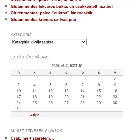
Gluténmentes lekváros bukta, ch csökkentett lisztből
Gluténmentes, paleo “cukros” fánkocskák
Gluténmentes krémes szilvás pite
KATEGÓRIA
K
a
t
EZ TÖRTÉNT NÁLAM…
e
g
2026. AUGUSZTUS
ó
h
k
s
c
p
s
v
r
1
2
i
3
4
5
6
7
8
9
a
10
11
12
13
14
15
16
17
18
19
20
21
22
23
24
25
26
27
28
29
30
31
« ápr
AKIKET SZÍVESEN OLVASOK
Csak, mert szeretem…