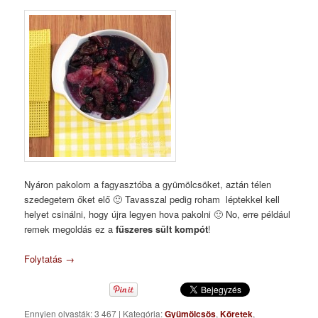
Nyáron pakolom a fagyasztóba a gyümölcsöket, aztán télen
szedegetem őket elő 🙂 Tavasszal pedig roham léptekkel kell
helyet csinálni, hogy újra legyen hova pakolni 🙂 No, erre például
remek megoldás ez a
fűszeres sült kompót
!
Folytatás
→
Ennyien olvasták: 3 467
|
Kategória:
Gyümölcsös
,
Köretek
,