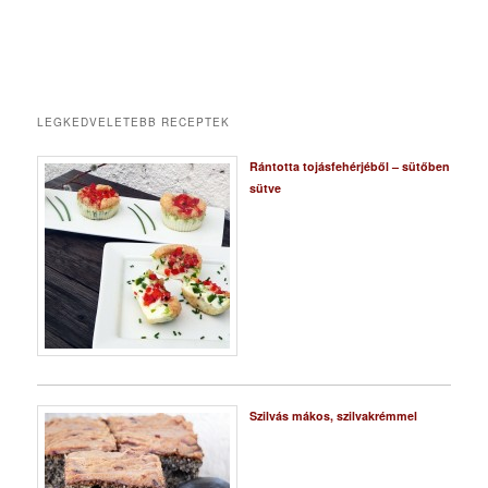
LEGKEDVELETEBB RECEPTEK
Rántotta tojásfehérjéből – sütőben
sütve
Szilvás mákos, szilvakrémmel