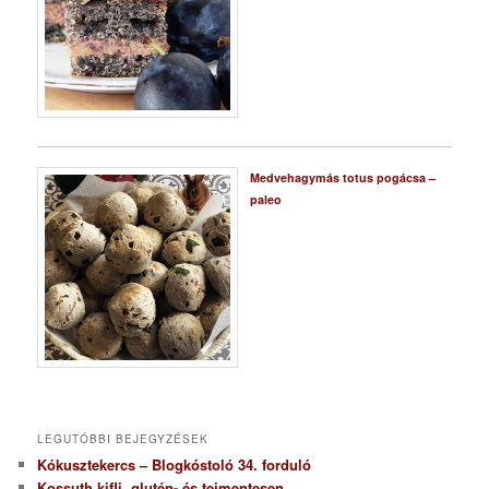
Medvehagymás totus pogácsa –
paleo
LEGUTÓBBI BEJEGYZÉSEK
Kókusztekercs – Blogkóstoló 34. forduló
Kossuth kifli, glutén- és tejmentesen