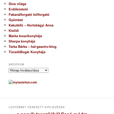
Dina világa
Erdőkóstoló
Fakanálforgató tollforgató
Gyömbér
Kakukkfű – Hortobágyi Anna
Kisildi
Marka boszikonyhája
Sherpa konyhája
Tarka Bárka – hal-gasztro-blog
TücsökBogár Konyhája
ARCHÍVUM
A
r
c
h
í
v
u
m
LEGTÖBBET KERESETT KIFEJEZÉSEK