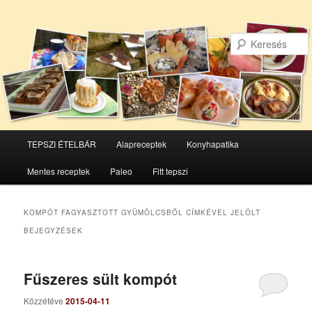
Főmenü
TEPSZI ÉTELBÁR
Alapreceptek
Konyhapatika
Tovább
Tovább
Mentes receptek
Paleo
Fitt tepszi
az
a
elsődleges
másodlagos
KOMPÓT FAGYASZTOTT GYÜMÖLCSBŐL
CÍMKÉVEL JELÖLT
BEJEGYZÉSEK
tartalomra
tartalomra
Fűszeres sült kompót
Közzétéve
2015-04-11