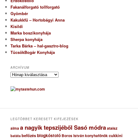
Erdőkóstoló
Fakanálforgató tollforgató
Gyömbér
Kakukkfű – Hortobágyi Anna
Kisildi
Marka boszikonyhája
Sherpa konyhája
Tarka Bárka – hal-gasztro-blog
TücsökBogár Konyhája
ARCHÍVUM
A
r
c
h
í
v
u
m
LEGTÖBBET KERESETT KIFEJEZÉSEK
a nagyik tepszijéből Sasó módra
ataisz
alma
blogkóstoló
befőzés
cukkini
Boros István konyhafőnök
batáta