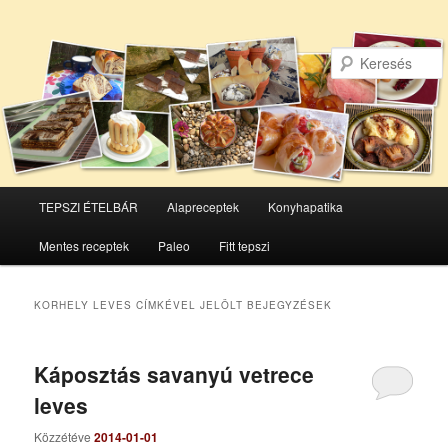
Főmenü
TEPSZI ÉTELBÁR
Alapreceptek
Konyhapatika
Tovább
Tovább
Mentes receptek
Paleo
Fitt tepszi
az
a
elsődleges
másodlagos
KORHELY LEVES
CÍMKÉVEL JELÖLT BEJEGYZÉSEK
tartalomra
tartalomra
Káposztás savanyú vetrece
leves
Közzétéve
2014-01-01