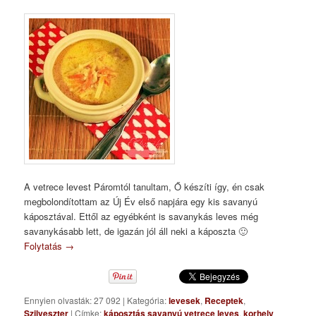
A vetrece levest Páromtól tanultam, Ő készíti így, én csak
megbolondítottam az Új Év első napjára egy kis savanyú
káposztával. Ettől az egyébként is savanykás leves még
savanykásabb lett, de igazán jól áll neki a káposzta 🙂
Folytatás
→
Ennyien olvasták: 27 092
|
Kategória:
levesek
,
Receptek
,
Szilveszter
|
Címke:
káposztás savanyú vetrece leves
,
korhely