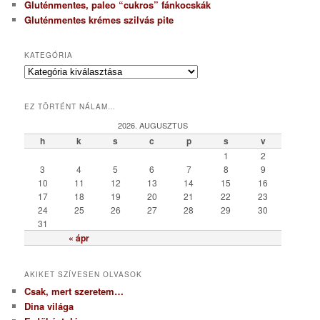
Gluténmentes, paleo “cukros” fánkocskák
Gluténmentes krémes szilvás pite
KATEGÓRIA
K
a
t
EZ TÖRTÉNT NÁLAM…
e
g
2026. AUGUSZTUS
ó
h
k
s
c
p
s
v
r
1
2
i
3
4
5
6
7
8
9
a
10
11
12
13
14
15
16
17
18
19
20
21
22
23
24
25
26
27
28
29
30
31
« ápr
AKIKET SZÍVESEN OLVASOK
Csak, mert szeretem…
Dina világa