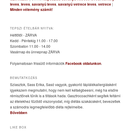
leves
,
leves
,
savanyú leves
,
savanyú vetrece leves
,
vetrece
|
Minden vélemény számít!
TEPSZI ÉTELBÁR NYITVA:
Hétfőtől - ZÁRVA
Kedd - Péntekig 11.00 - 17.00
Szombaton 11.00 - 14.00
Vasárnap és ünnepnap ZÁRVA
Folyamatosan frissülő információk
Facebook oldalunkon
.
BEMUTATKOZÁS
Sziasztok, Sass Erika, Sasó vagyok, gyakorló táplálékallergiásként
igyekszem megmutatni, hogy nem kell kétségbeesni, még ha elsőre
rémisztőnek tűnik is a tiltások hada. Gasztrocoachként segítek feltárni
az ételekhez fűződő viszonyodat, míg diétás szakácsként, bevezetlek
a számodra legmegfelelőbb diéta rejtelmeibe.
Bővebben
LIKE BOX