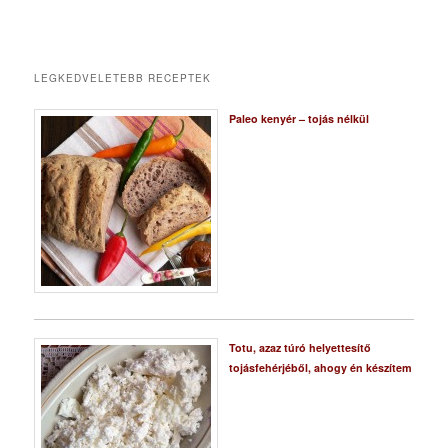
LEGKEDVELETEBB RECEPTEK
Paleo kenyér – tojás nélkül
Totu, azaz túró helyettesítő
tojásfehérjéből, ahogy én készítem