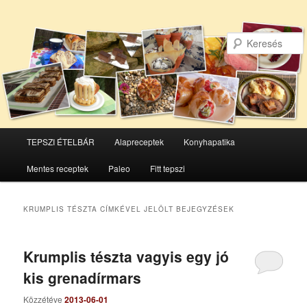
Főmenü
TEPSZI ÉTELBÁR
Alapreceptek
Konyhapatika
Tovább
Tovább
Mentes receptek
Paleo
Fitt tepszi
az
a
elsődleges
másodlagos
KRUMPLIS TÉSZTA
CÍMKÉVEL JELÖLT BEJEGYZÉSEK
tartalomra
tartalomra
Krumplis tészta vagyis egy jó
kis grenadírmars
Közzétéve
2013-06-01