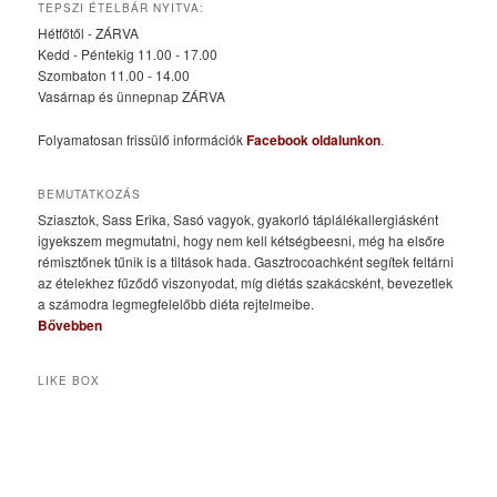
TEPSZI ÉTELBÁR NYITVA:
Hétfőtől - ZÁRVA
Kedd - Péntekig 11.00 - 17.00
Szombaton 11.00 - 14.00
Vasárnap és ünnepnap ZÁRVA
Folyamatosan frissülő információk
Facebook oldalunkon
.
BEMUTATKOZÁS
Sziasztok, Sass Erika, Sasó vagyok, gyakorló táplálékallergiásként
igyekszem megmutatni, hogy nem kell kétségbeesni, még ha elsőre
rémisztőnek tűnik is a tiltások hada. Gasztrocoachként segítek feltárni
az ételekhez fűződő viszonyodat, míg diétás szakácsként, bevezetlek
a számodra legmegfelelőbb diéta rejtelmeibe.
Bővebben
LIKE BOX