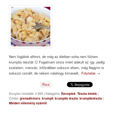
Nem fogjátok elhinni, de még az életben soha nem főztem
krumplis tésztát 🙂 Fogalmam sincs miért alakult ez így, pedig
szeretem, menzán, kifőzdében sokszor ettem, még Nagyim is
sokszor csinált, de nekem valahogy kimaradt..
Folytatás
→
Ennyien olvasták: 4 993
|
Kategória:
Receptek
,
Tészta ételek
|
Címke:
grenadírmars
,
krumpli
,
krumplis tészta
,
krumplistészta
|
Minden vélemény számít!