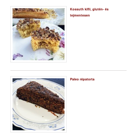
Kossuth kifli, glutén- és
tejmentesen
Paleo répatorta