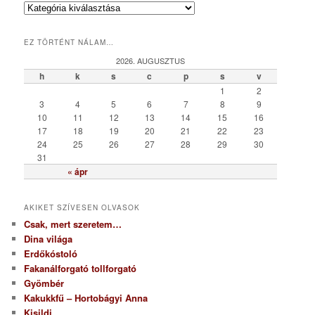
K
a
t
EZ TÖRTÉNT NÁLAM…
e
g
2026. AUGUSZTUS
ó
h
k
s
c
p
s
v
r
1
2
i
3
4
5
6
7
8
9
a
10
11
12
13
14
15
16
17
18
19
20
21
22
23
24
25
26
27
28
29
30
31
« ápr
AKIKET SZÍVESEN OLVASOK
Csak, mert szeretem…
Dina világa
Erdőkóstoló
Fakanálforgató tollforgató
Gyömbér
Kakukkfű – Hortobágyi Anna
Kisildi