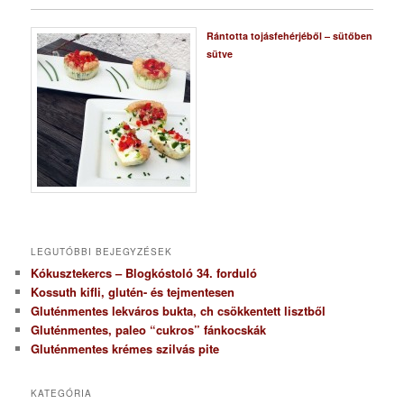
Rántotta tojásfehérjéből – sütőben
sütve
LEGUTÓBBI BEJEGYZÉSEK
Kókusztekercs – Blogkóstoló 34. forduló
Kossuth kifli, glutén- és tejmentesen
Gluténmentes lekváros bukta, ch csökkentett lisztből
Gluténmentes, paleo “cukros” fánkocskák
Gluténmentes krémes szilvás pite
KATEGÓRIA