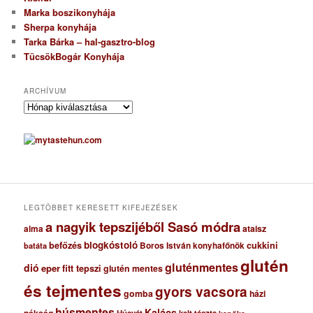
Marka boszikonyhája
Sherpa konyhája
Tarka Bárka – hal-gasztro-blog
TücsökBogár Konyhája
ARCHÍVUM
A
r
c
h
í
v
u
m
LEGTÖBBET KERESETT KIFEJEZÉSEK
a nagyik tepszijéből Sasó módra
ataisz
alma
blogkóstoló
befőzés
cukkini
Boros István konyhafőnök
batáta
glutén
gluténmentes
dió
eper
fitt tepszi
glutén mentes
és tejmentes
gyors vacsora
gomba
házi
húsmentes
Kalács