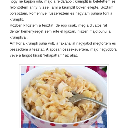
hogy ne kapjon oda, majd a feldarabolt krumplit is beletettem és
felöntöttem annyi vízzel, ami a krumplit bőven ellepte. Sóztam,
borsoztam, köménnyel fűszereztem és hagytam puhára főni a
krumplit.
Közben kifőztem a tésztát, de épp csak, még a divatos “al
dente” keménységet sem érte el igazán, hiszen majd puhul a
krumplival.
Amikor a krumpli puha volt, a fakanállal nagyjából megtörtem és
beszedtem a tésztát. Alaposan összekevertem, majd nagyobbra
véve a lángot kicsit “lekapattam” az alját.