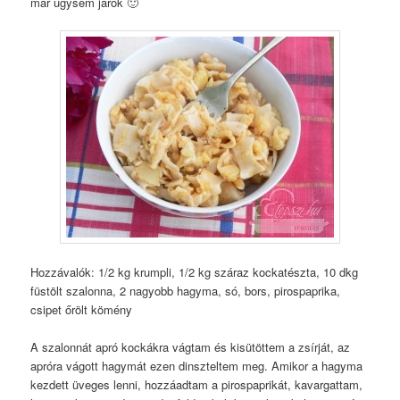
már úgysem járok 🙂
Hozzávalók: 1/2 kg krumpli, 1/2 kg száraz kockatészta, 10 dkg
füstölt szalonna, 2 nagyobb hagyma, só, bors, pirospaprika,
csipet őrölt kömény
A szalonnát apró kockákra vágtam és kisütöttem a zsírját, az
apróra vágott hagymát ezen dinszteltem meg. Amikor a hagyma
kezdett üveges lenni, hozzáadtam a pirospaprikát, kavargattam,