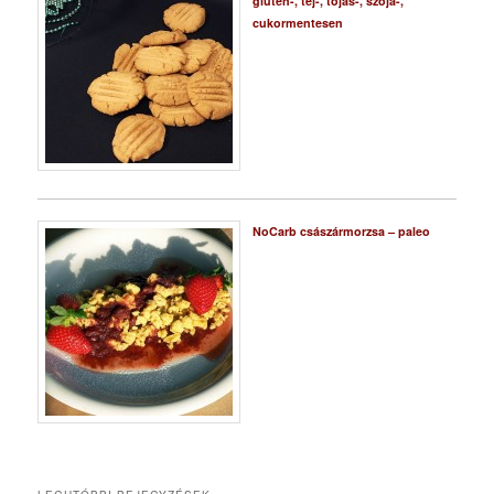
glutén-, tej-, tojás-, szója-,
cukormentesen
NoCarb császármorzsa – paleo