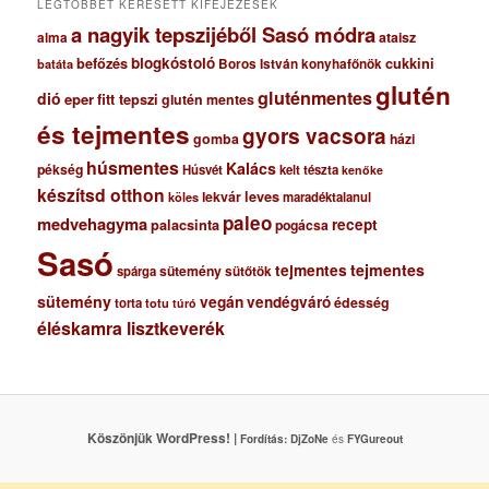
LEGTÖBBET KERESETT KIFEJEZÉSEK
a nagyik tepszijéből Sasó módra
ataisz
alma
blogkóstoló
befőzés
cukkini
Boros István konyhafőnök
batáta
glutén
gluténmentes
dió
eper
fitt tepszi
glutén mentes
és tejmentes
gyors vacsora
gomba
házi
húsmentes
Kalács
pékség
Húsvét
kelt tészta
kenőke
készítsd otthon
lekvár
leves
maradéktalanul
köles
paleo
medvehagyma
recept
palacsinta
pogácsa
Sasó
tejmentes
tejmentes
sütemény
spárga
sütőtök
sütemény
vegán
vendégváró
édesség
torta
totu
túró
éléskamra lisztkeverék
Köszönjük WordPress! |
Fordítás:
DjZoNe
és
FYGureout