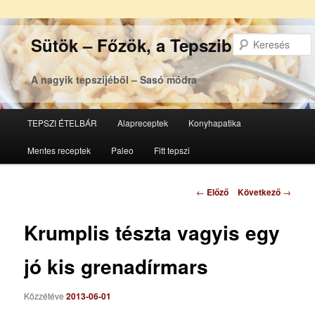
Sütök – Főzök, a Tepsziből
A nagyik tepszijéből – Sasó módra
Főmenü
TEPSZI ÉTELBÁR
Alapreceptek
Konyhapatika
Tovább
Tovább
Mentes receptek
Paleo
Fitt tepszi
az
a
elsődleges
másodlagos
Bejegyzés
←
Előző
Következő
→
navigáció
tartalomra
tartalomra
Krumplis tészta vagyis egy
jó kis grenadírmars
Közzétéve
2013-06-01