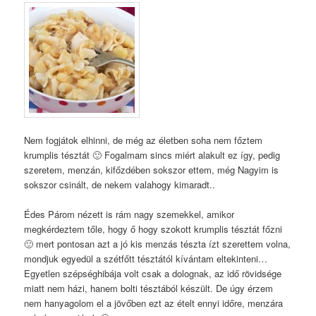
Nem fogjátok elhinni, de még az életben soha nem főztem
krumplis tésztát 🙂 Fogalmam sincs miért alakult ez így, pedig
szeretem, menzán, kifőzdében sokszor ettem, még Nagyim is
sokszor csinált, de nekem valahogy kimaradt..
Édes Párom nézett is rám nagy szemekkel, amikor
megkérdeztem tőle, hogy ő hogy szokott krumplis tésztát főzni
🙂 mert pontosan azt a jó kis menzás tészta ízt szerettem volna,
mondjuk egyedül a szétfőtt tésztától kívántam eltekinteni…
Egyetlen szépséghibája volt csak a dolognak, az idő rövidsége
miatt nem házi, hanem bolti tésztából készült. De úgy érzem
nem hanyagolom el a jövőben ezt az ételt ennyi időre, menzára