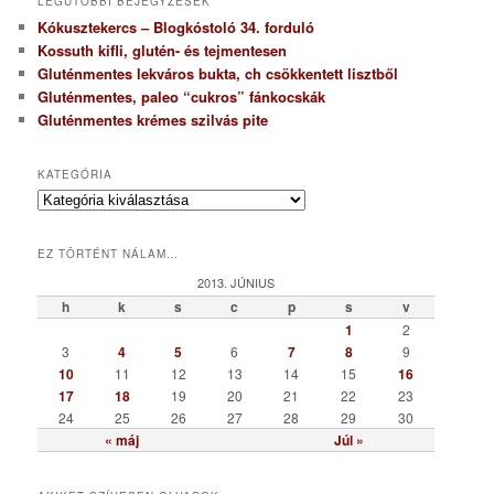
LEGUTÓBBI BEJEGYZÉSEK
Kókusztekercs – Blogkóstoló 34. forduló
Kossuth kifli, glutén- és tejmentesen
Gluténmentes lekváros bukta, ch csökkentett lisztből
Gluténmentes, paleo “cukros” fánkocskák
Gluténmentes krémes szilvás pite
KATEGÓRIA
K
a
t
EZ TÖRTÉNT NÁLAM…
e
g
2013. JÚNIUS
ó
h
k
s
c
p
s
v
r
1
2
i
3
4
5
6
7
8
9
a
10
11
12
13
14
15
16
17
18
19
20
21
22
23
24
25
26
27
28
29
30
« máj
Júl »