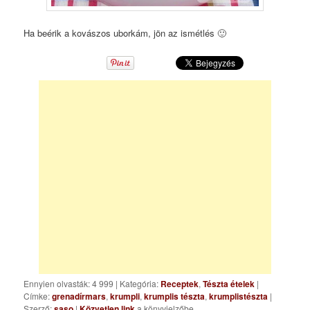
Ha beérik a kovászos uborkám, jön az ismétlés 🙂
Ennyien olvasták: 4 999
|
Kategória:
Receptek
,
Tészta ételek
|
Címke:
grenadírmars
,
krumpli
,
krumplis tészta
,
krumplistészta
|
Szerző:
saso
|
Közvetlen link
a könyvjelzőbe.