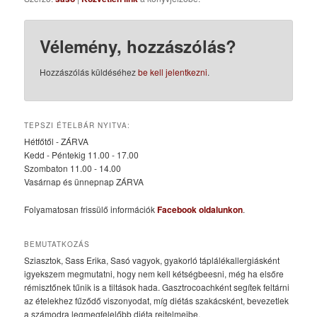
Vélemény, hozzászólás?
Hozzászólás küldéséhez
be kell jelentkezni
.
TEPSZI ÉTELBÁR NYITVA:
Hétfőtől - ZÁRVA
Kedd - Péntekig 11.00 - 17.00
Szombaton 11.00 - 14.00
Vasárnap és ünnepnap ZÁRVA
Folyamatosan frissülő információk
Facebook oldalunkon
.
BEMUTATKOZÁS
Sziasztok, Sass Erika, Sasó vagyok, gyakorló táplálékallergiásként
igyekszem megmutatni, hogy nem kell kétségbeesni, még ha elsőre
rémisztőnek tűnik is a tiltások hada. Gasztrocoachként segítek feltárni
az ételekhez fűződő viszonyodat, míg diétás szakácsként, bevezetlek
a számodra legmegfelelőbb diéta rejtelmeibe.