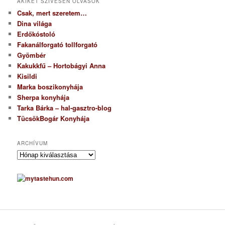
AKIKET SZÍVESEN OLVASOK
Csak, mert szeretem…
Dina világa
Erdőkóstoló
Fakanálforgató tollforgató
Gyömbér
Kakukkfű – Hortobágyi Anna
Kisildi
Marka boszikonyhája
Sherpa konyhája
Tarka Bárka – hal-gasztro-blog
TücsökBogár Konyhája
ARCHÍVUM
A
r
c
h
í
v
u
m