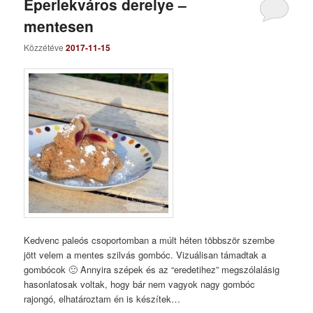
Eperlekváros derelye –
mentesen
Közzétéve
2017-11-15
Kedvenc paleós csoportomban a múlt héten többször szembe
jött velem a mentes szilvás gombóc. Vizuálisan támadtak a
gombócok 🙂 Annyira szépek és az “eredetihez” megszólalásig
hasonlatosak voltak, hogy bár nem vagyok nagy gombóc
rajongó, elhatároztam én is készítek…