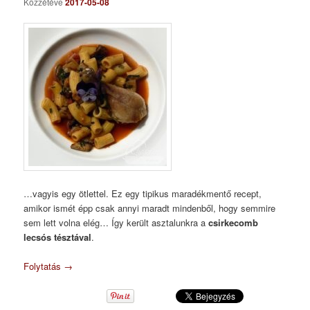
Közzétéve
2017-05-08
…vagyis egy ötlettel. Ez egy tipikus maradékmentő recept,
amikor ismét épp csak annyi maradt mindenből, hogy semmire
sem lett volna elég… Így került asztalunkra a
csirkecomb
lecsós tésztával
.
Folytatás
→