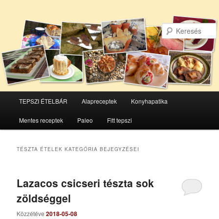
Főmenü
TEPSZI ÉTELBÁR
Alapreceptek
Konyhapatika
Tovább
Tovább
Mentes receptek
Paleo
Fitt tepszi
az
a
elsődleges
másodlagos
TÉSZTA ÉTELEK
KATEGÓRIA BEJEGYZÉSEI
tartalomra
tartalomra
Lazacos csicseri tészta sok
zöldséggel
Közzétéve
2018-05-08