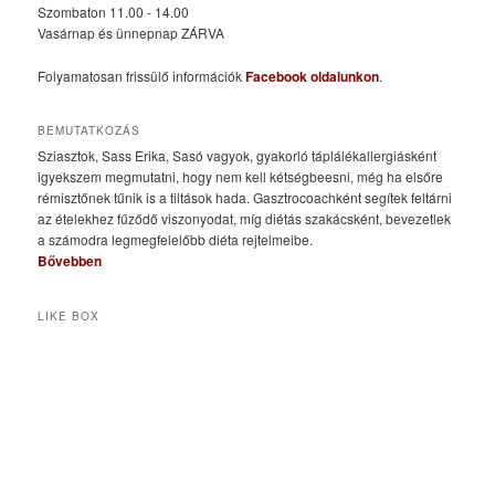
Szombaton 11.00 - 14.00
Vasárnap és ünnepnap ZÁRVA
Folyamatosan frissülő információk
Facebook oldalunkon
.
BEMUTATKOZÁS
Sziasztok, Sass Erika, Sasó vagyok, gyakorló táplálékallergiásként
igyekszem megmutatni, hogy nem kell kétségbeesni, még ha elsőre
rémisztőnek tűnik is a tiltások hada. Gasztrocoachként segítek feltárni
az ételekhez fűződő viszonyodat, míg diétás szakácsként, bevezetlek
a számodra legmegfelelőbb diéta rejtelmeibe.
Bővebben
LIKE BOX