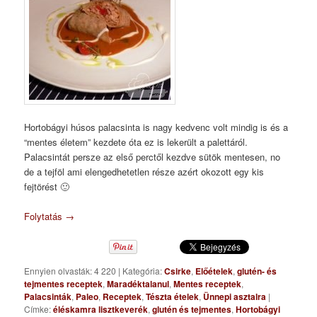
Hortobágyi húsos palacsinta is nagy kedvenc volt mindig is és a
“mentes életem” kezdete óta ez is lekerült a palettáról.
Palacsintát persze az első perctől kezdve sütök mentesen, no
de a tejföl ami elengedhetetlen része azért okozott egy kis
fejtörést 🙂
Folytatás
→
Ennyien olvasták: 4 220
|
Kategória:
Csirke
,
Előételek
,
glutén- és
tejmentes receptek
,
Maradéktalanul
,
Mentes receptek
,
Palacsinták
,
Paleo
,
Receptek
,
Tészta ételek
,
Ünnepi asztalra
|
Címke:
éléskamra lisztkeverék
,
glutén és tejmentes
,
Hortobágyi