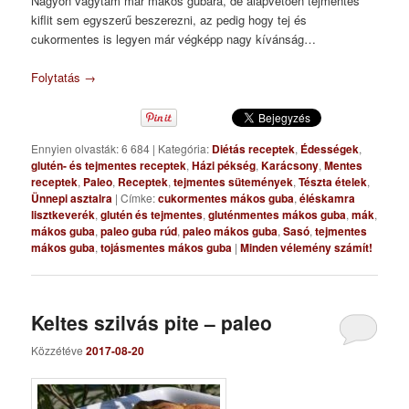
Nagyon vágytam már mákos gubára, de alapvetően tejmentes
kiflit sem egyszerű beszerezni, az pedig hogy tej és
cukormentes is legyen már végképp nagy kívánság…
Folytatás
→
Ennyien olvasták: 6 684
|
Kategória:
Diétás receptek
,
Édességek
,
glutén- és tejmentes receptek
,
Házi pékség
,
Karácsony
,
Mentes
receptek
,
Paleo
,
Receptek
,
tejmentes sütemények
,
Tészta ételek
,
Ünnepi asztalra
|
Címke:
cukormentes mákos guba
,
éléskamra
lisztkeverék
,
glutén és tejmentes
,
gluténmentes mákos guba
,
mák
,
mákos guba
,
paleo guba rúd
,
paleo mákos guba
,
Sasó
,
tejmentes
mákos guba
,
tojásmentes mákos guba
|
Minden vélemény számít!
Keltes szilvás pite – paleo
Közzétéve
2017-08-20