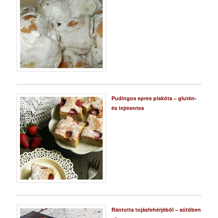
Pudingos epres piskóta – glutén-
és tejmentes
Rántotta tojásfehérjéből – sütőben