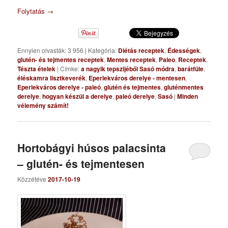
Folytatás
→
Ennyien olvasták: 3 956
|
Kategória:
Diétás receptek
,
Édességek
,
glutén- és tejmentes receptek
,
Mentes receptek
,
Paleo
,
Receptek
,
Tészta ételek
|
Címke:
a nagyik tepszijéből Sasó módra
,
barátfüle
,
éléskamra lisztkeverék
,
Eperlekváros derelye - mentesen
,
Eperlekváros derelye - paleó
,
glutén és tejmentes
,
gluténmentes
derelye
,
hogyan készül a derelye
,
paleó derelye
,
Sasó
|
Minden
vélemény számít!
Hortobágyi húsos palacsinta
– glutén- és tejmentesen
Közzétéve
2017-10-19