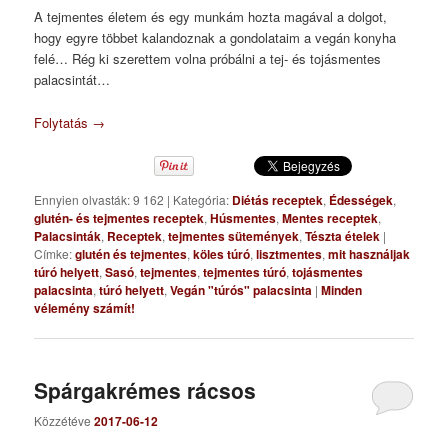
A tejmentes életem és egy munkám hozta magával a dolgot,
hogy egyre többet kalandoznak a gondolataim a vegán konyha
felé… Rég ki szerettem volna próbálni a tej- és tojásmentes
palacsintát…
Folytatás
→
Ennyien olvasták: 9 162
|
Kategória:
Diétás receptek
,
Édességek
,
glutén- és tejmentes receptek
,
Húsmentes
,
Mentes receptek
,
Palacsinták
,
Receptek
,
tejmentes sütemények
,
Tészta ételek
|
Címke:
glutén és tejmentes
,
köles túró
,
lisztmentes
,
mit használjak
túró helyett
,
Sasó
,
tejmentes
,
tejmentes túró
,
tojásmentes
palacsinta
,
túró helyett
,
Vegán "túrós" palacsinta
|
Minden
vélemény számít!
Spárgakrémes rácsos
Közzétéve
2017-06-12