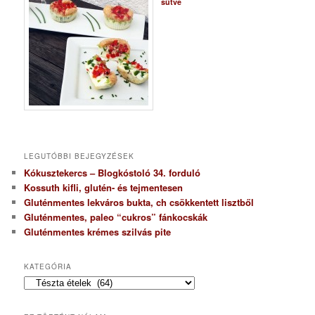
sütve
LEGUTÓBBI BEJEGYZÉSEK
Kókusztekercs – Blogkóstoló 34. forduló
Kossuth kifli, glutén- és tejmentesen
Gluténmentes lekváros bukta, ch csökkentett lisztből
Gluténmentes, paleo “cukros” fánkocskák
Gluténmentes krémes szilvás pite
KATEGÓRIA
K
a
t