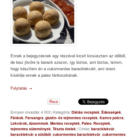
Ennek a bejegyzésnek egy részével kicsit kicsúsztam az időből,
de lesz jövőre is barack szezon, így biztos, ami biztos, leírom,
hogy készítem én a cukormentes baracklekvárt, ami isteni
kísérője ennek a paleo fánkocskának.
Folytatás
→
Ennyien olvasták: 4 003
|
Kategória:
Diétás receptek
,
Édességek
,
Fánkok
,
Farsangra
,
glutén- és tejmentes receptek
,
Kamra polcra
,
Lekvárok, dzsemmek
,
Mentes receptek
,
Paleo
,
Receptek
,
tejmentes sütemények
,
Tészta ételek
|
Címke:
baracklekvár
,
baracklekvár a sütőből
,
cukormentes baracklekvár
,
cukormentes