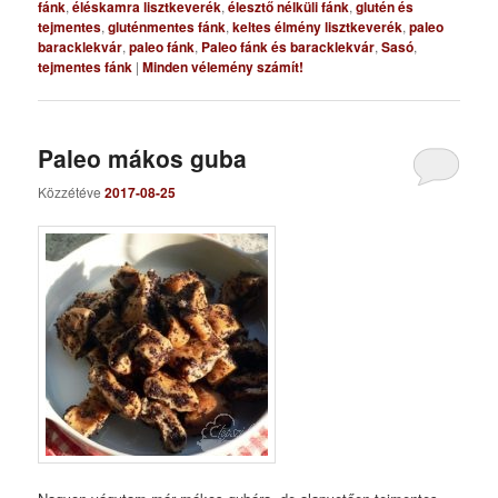
fánk
,
éléskamra lisztkeverék
,
élesztő nélküli fánk
,
glutén és
tejmentes
,
gluténmentes fánk
,
keltes élmény lisztkeverék
,
paleo
baracklekvár
,
paleo fánk
,
Paleo fánk és baracklekvár
,
Sasó
,
tejmentes fánk
|
Minden vélemény számít!
Paleo mákos guba
Közzétéve
2017-08-25