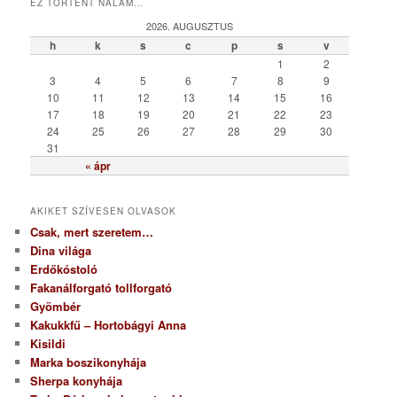
EZ TÖRTÉNT NÁLAM…
e
g
2026. AUGUSZTUS
ó
h
k
s
c
p
s
v
r
1
2
i
3
4
5
6
7
8
9
a
10
11
12
13
14
15
16
17
18
19
20
21
22
23
24
25
26
27
28
29
30
31
« ápr
AKIKET SZÍVESEN OLVASOK
Csak, mert szeretem…
Dina világa
Erdőkóstoló
Fakanálforgató tollforgató
Gyömbér
Kakukkfű – Hortobágyi Anna
Kisildi
Marka boszikonyhája
Sherpa konyhája