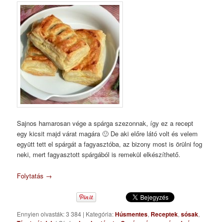
Sajnos hamarosan vége a spárga szezonnak, így ez a recept
egy kicsit majd várat magára 🙂 De aki előre látó volt és velem
együtt tett el spárgát a fagyasztóba, az bizony most is örülni fog
neki, mert fagyasztott spárgából is remekül elkészíthető.
Folytatás
→
Ennyien olvasták: 3 384
|
Kategória:
Húsmentes
,
Receptek
,
sósak
,