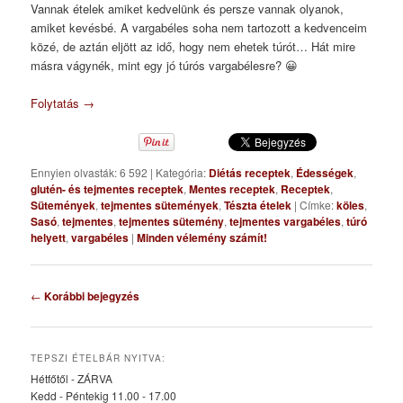
Vannak ételek amiket kedvelünk és persze vannak olyanok,
amiket kevésbé. A vargabéles soha nem tartozott a kedvenceim
közé, de aztán eljött az idő, hogy nem ehetek túrót… Hát mire
másra vágynék, mint egy jó túrós vargabélesre? 😀
Folytatás
→
Ennyien olvasták: 6 592
|
Kategória:
Diétás receptek
,
Édességek
,
glutén- és tejmentes receptek
,
Mentes receptek
,
Receptek
,
Sütemények
,
tejmentes sütemények
,
Tészta ételek
|
Címke:
köles
,
Sasó
,
tejmentes
,
tejmentes sütemény
,
tejmentes vargabéles
,
túró
helyett
,
vargabéles
|
Minden vélemény számít!
Bejegyzés
←
Korábbi bejegyzés
navigáció
TEPSZI ÉTELBÁR NYITVA:
Hétfőtől - ZÁRVA
Kedd - Péntekig 11.00 - 17.00