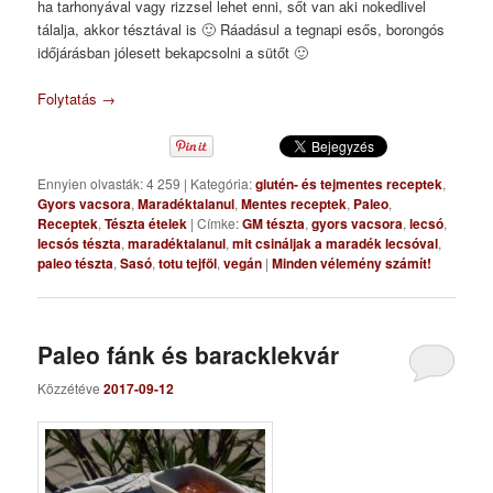
ha tarhonyával vagy rizzsel lehet enni, sőt van aki nokedlivel
tálalja, akkor tésztával is 🙂 Ráadásul a tegnapi esős, borongós
időjárásban jólesett bekapcsolni a sütőt 🙂
Folytatás
→
Ennyien olvasták: 4 259
|
Kategória:
glutén- és tejmentes receptek
,
Gyors vacsora
,
Maradéktalanul
,
Mentes receptek
,
Paleo
,
Receptek
,
Tészta ételek
|
Címke:
GM tészta
,
gyors vacsora
,
lecsó
,
lecsós tészta
,
maradéktalanul
,
mit csináljak a maradék lecsóval
,
paleo tészta
,
Sasó
,
totu tejföl
,
vegán
|
Minden vélemény számít!
Paleo fánk és baracklekvár
Közzétéve
2017-09-12