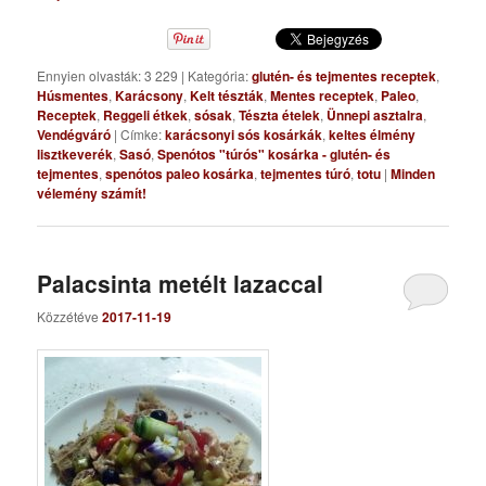
Ennyien olvasták: 3 229
|
Kategória:
glutén- és tejmentes receptek
,
Húsmentes
,
Karácsony
,
Kelt tészták
,
Mentes receptek
,
Paleo
,
Receptek
,
Reggeli étkek
,
sósak
,
Tészta ételek
,
Ünnepi asztalra
,
Vendégváró
|
Címke:
karácsonyi sós kosárkák
,
keltes élmény
lisztkeverék
,
Sasó
,
Spenótos "túrós" kosárka - glutén- és
tejmentes
,
spenótos paleo kosárka
,
tejmentes túró
,
totu
|
Minden
vélemény számít!
Palacsinta metélt lazaccal
Közzétéve
2017-11-19