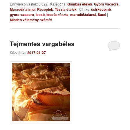
Ennyien olvasták: 3 022
|
Kategória:
Gombás ételek
,
Gyors vacsora
,
Maradéktalanul
,
Receptek
,
Tészta ételek
|
Címke:
csirkecomb
,
gyors vacsora
,
lecsó
,
lecsós tészta
,
maradéktalanul
,
Sasó
|
Minden vélemény számít!
Tejmentes vargabéles
Közzétéve
2017-01-27