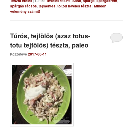
Tészta ételek
|
Címke:
leveles tészta
,
Sasó
,
spárga
,
spárgakrém
,
spárgás rácsos
,
tejmentes
,
töltött leveles tészta
|
Minden
vélemény számít!
Túrós, tejfölös (azaz totus-
totu tejfölös) tészta, paleo
Közzétéve
2017-06-11