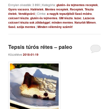
Ennyien olvasták: 3 890
|
Kategória:
glutén- és tejmentes receptek
,
Gyors vacsora
,
Halételek
,
Mentes receptek
,
Receptek
,
Tészta
ételek
,
Vendégváró
|
Címke:
a nagyik tepszijéből Sasó módra
,
csicseri tészta
,
glutén és tejmentes
,
GM tészta
,
lazac
,
Lazacos
csicseri tészta sok zöldséggel
,
minden mentes
,
Naturbit Mimen
,
Sasó
,
szója mentes
|
Minden vélemény számít!
Tepsis túrós rétes – paleo
Közzétéve
2018-01-19