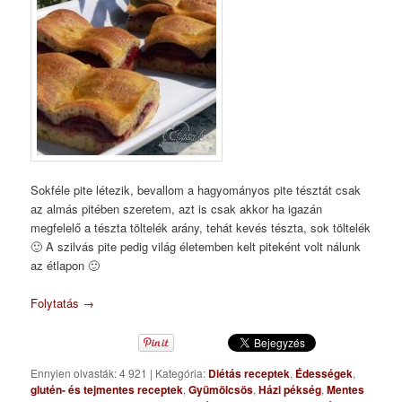
Sokféle pite létezik, bevallom a hagyományos pite tésztát csak
az almás pitében szeretem, azt is csak akkor ha igazán
megfelelő a tészta töltelék arány, tehát kevés tészta, sok töltelék
🙂 A szilvás pite pedig világ életemben kelt piteként volt nálunk
az étlapon 🙂
Folytatás
→
Ennyien olvasták: 4 921
|
Kategória:
Diétás receptek
,
Édességek
,
glutén- és tejmentes receptek
,
Gyümölcsös
,
Házi pékség
,
Mentes