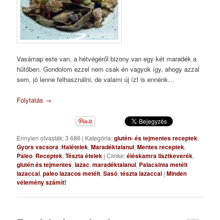
Vasárnap este van, a hétvégéről bizony van egy két maradék a
hűtőben. Gondolom ezzel nem csak én vagyok így, ahogy azzal
sem, jó lenne felhasználni, de valami új ízt is ennénk…
Folytatás
→
Ennyien olvasták: 3 686
|
Kategória:
glutén- és tejmentes receptek
,
Gyors vacsora
,
Halételek
,
Maradéktalanul
,
Mentes receptek
,
Paleo
,
Receptek
,
Tészta ételek
|
Címke:
éléskamra lisztkeverék
,
glutén és tejmentes
,
lazac
,
maradéktalanul
,
Palacsinta metélt
lazaccal
,
paleo lazacos metélt
,
Sasó
,
tészta lazaccal
|
Minden
vélemény számít!