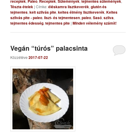
receptek
,
Paleo
,
Receptek
,
Sütemények
,
tejmentes sütemények
,
Tészta ételek
|
Címke:
éléskamra lisztkeverék
,
glutén és
tejmentes
,
kelt szilvás pite
,
keltes élmény lisztkeverék
,
Keltes
szilvás pite - paleo
,
liszt- és tejmentesen
,
paleo
,
Sasó
,
szilva
,
tejmentes édesség
,
tejmentes pite
|
Minden vélemény számít!
Vegán “túrós” palacsinta
Közzétéve
2017-07-22