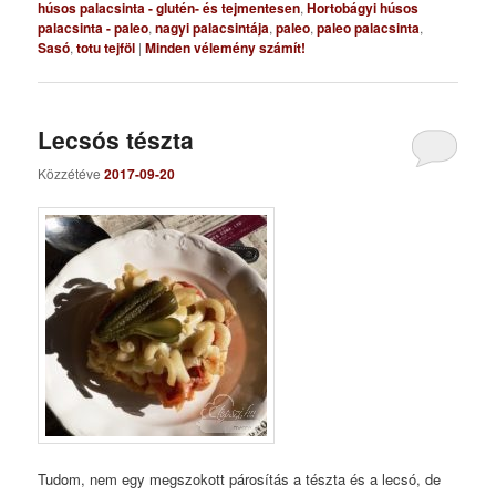
húsos palacsinta - glutén- és tejmentesen
,
Hortobágyi húsos
palacsinta - paleo
,
nagyi palacsintája
,
paleo
,
paleo palacsinta
,
Sasó
,
totu tejföl
|
Minden vélemény számít!
Lecsós tészta
Közzétéve
2017-09-20
Tudom, nem egy megszokott párosítás a tészta és a lecsó, de