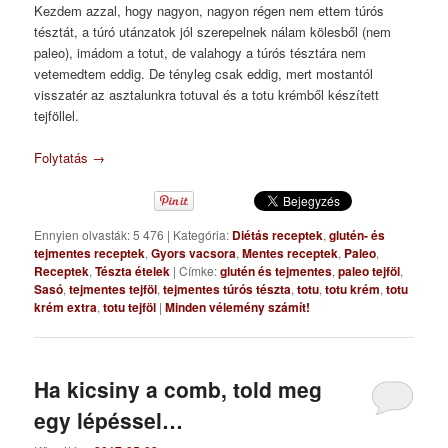
Kezdem azzal, hogy nagyon, nagyon régen nem ettem túrós
tésztát, a túró utánzatok jól szerepelnek nálam kölesből (nem
paleo), imádom a totut, de valahogy a túrós tésztára nem
vetemedtem eddig. De tényleg csak eddig, mert mostantól
visszatér az asztalunkra totuval és a totu krémből készített
tejföllel.
Folytatás
→
Ennyien olvasták: 5 476
|
Kategória:
Diétás receptek
,
glutén- és
tejmentes receptek
,
Gyors vacsora
,
Mentes receptek
,
Paleo
,
Receptek
,
Tészta ételek
|
Címke:
glutén és tejmentes
,
paleo tejföl
,
Sasó
,
tejmentes tejföl
,
tejmentes túrós tészta
,
totu
,
totu krém
,
totu
krém extra
,
totu tejföl
|
Minden vélemény számít!
Ha kicsiny a comb, told meg
egy lépéssel…