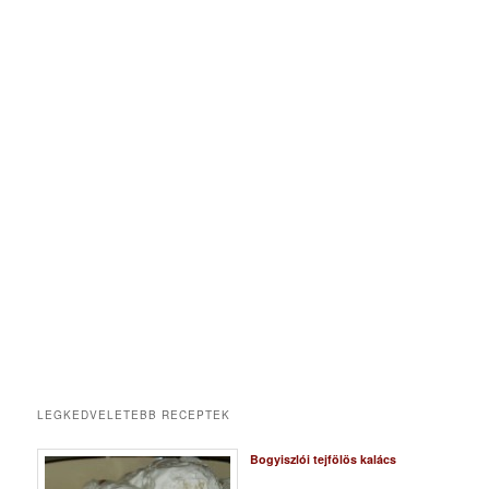
LEGKEDVELETEBB RECEPTEK
Bogyiszlói tejfölös kalács