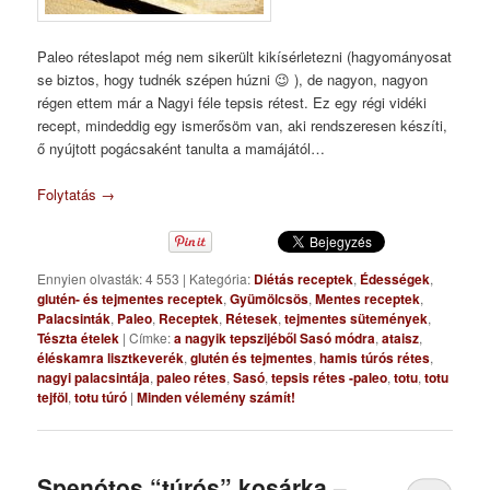
Paleo réteslapot még nem sikerült kikísérletezni (hagyományosat
se biztos, hogy tudnék szépen húzni 😉 ), de nagyon, nagyon
régen ettem már a Nagyi féle tepsis rétest. Ez egy régi vidéki
recept, mindeddig egy ismerősöm van, aki rendszeresen készíti,
ő nyújtott pogácsaként tanulta a mamájától…
Folytatás
→
Ennyien olvasták: 4 553
|
Kategória:
Diétás receptek
,
Édességek
,
glutén- és tejmentes receptek
,
Gyümölcsös
,
Mentes receptek
,
Palacsinták
,
Paleo
,
Receptek
,
Rétesek
,
tejmentes sütemények
,
Tészta ételek
|
Címke:
a nagyik tepszijéből Sasó módra
,
ataisz
,
éléskamra lisztkeverék
,
glutén és tejmentes
,
hamis túrós rétes
,
nagyi palacsintája
,
paleo rétes
,
Sasó
,
tepsis rétes -paleo
,
totu
,
totu
tejföl
,
totu túró
|
Minden vélemény számít!
Spenótos “túrós” kosárka –