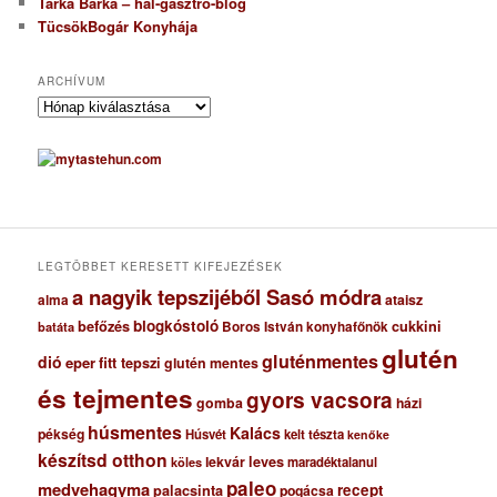
Tarka Bárka – hal-gasztro-blog
TücsökBogár Konyhája
ARCHÍVUM
A
r
c
h
í
v
u
m
LEGTÖBBET KERESETT KIFEJEZÉSEK
a nagyik tepszijéből Sasó módra
ataisz
alma
blogkóstoló
befőzés
cukkini
Boros István konyhafőnök
batáta
glutén
gluténmentes
dió
eper
fitt tepszi
glutén mentes
és tejmentes
gyors vacsora
gomba
házi
húsmentes
Kalács
pékség
Húsvét
kelt tészta
kenőke
készítsd otthon
lekvár
leves
maradéktalanul
köles
paleo
medvehagyma
recept
palacsinta
pogácsa