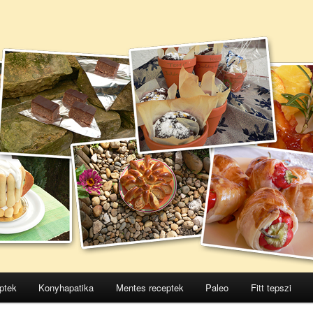
ptek
Konyhapatika
Mentes receptek
Paleo
Fitt tepszi