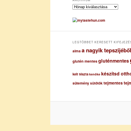
A
r
c
h
í
v
u
LEGTÖBBET KERESETT KIFEJEZÉ
m
a nagyik tepszijéb
alma
gluténmentes
glutén mentes
készítsd otth
kelt tészta
kenőke
tejmentes
tej
sütemény
sütőtök