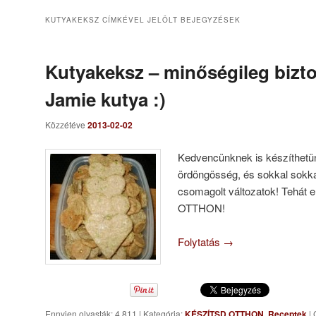
KUTYAKEKSZ
CÍMKÉVEL JELÖLT BEJEGYZÉSEK
Kutyakeksz – minőségileg bizto
Jamie kutya :)
Közzétéve
2013-02-02
Kedvencünknek is készíthetün
ördöngösség, és sokkal sokk
csomagolt változatok! Tehát 
OTTHON!
Folytatás
→
Ennyien olvasták: 4 811
|
Kategória:
KÉSZÍTSD OTTHON
,
Receptek
|