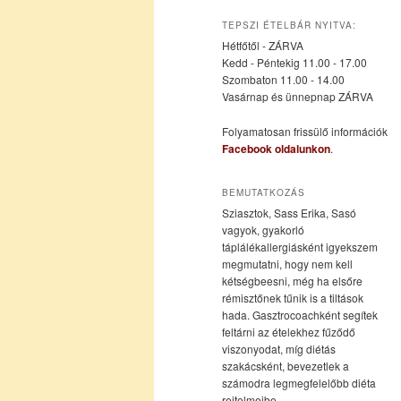
az
a
TEPSZI ÉTELBÁR NYITVA:
Hétfőtől - ZÁRVA
elsődleges
másodlagos
Kedd - Péntekig 11.00 - 17.00
Szombaton 11.00 - 14.00
Vasárnap és ünnepnap ZÁRVA
tartalomra
tartalomra
Folyamatosan frissülő információk
Facebook oldalunkon
.
BEMUTATKOZÁS
Sziasztok, Sass Erika, Sasó
vagyok, gyakorló
táplálékallergiásként igyekszem
megmutatni, hogy nem kell
kétségbeesni, még ha elsőre
rémisztőnek tűnik is a tiltások
hada. Gasztrocoachként segítek
feltárni az ételekhez fűződő
viszonyodat, míg diétás
szakácsként, bevezetlek a
számodra legmegfelelőbb diéta
rejtelmeibe.