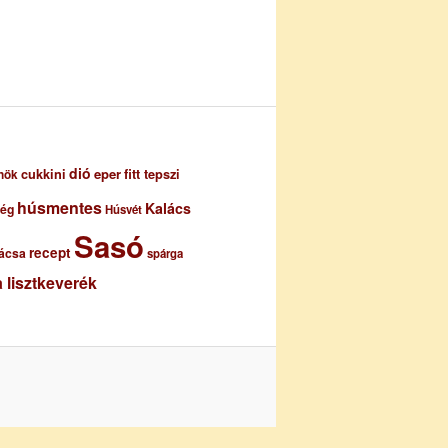
dió
eper
cukkini
fitt tepszi
nök
húsmentes
Kalács
ség
Húsvét
Sasó
recept
ácsa
spárga
 lisztkeverék