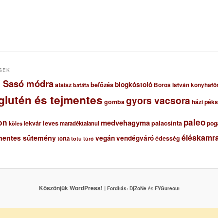
SEK
ől Sasó módra
blogkóstoló
ataisz
befőzés
Boros István konyhafő
batáta
glutén és tejmentes
gyors vacsora
gomba
házi pék
paleo
on
medvehagyma
lekvár
leves
palacsinta
pog
maradéktalanul
köles
éléskamra
mentes sütemény
vegán
vendégváró
édesség
torta
totu
túró
Köszönjük WordPress! |
Fordítás:
DjZoNe
és
FYGureout