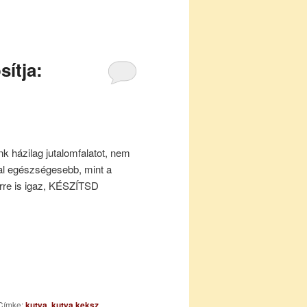
sítja:
k házilag jutalomfalatot, nem
al egészségesebb, mint a
erre is igaz, KÉSZÍTSD
Címke:
kutya
,
kutya keksz
,