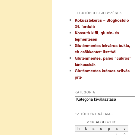
LEGUTÓBBI BEJEGYZÉSEK
Kókusztekercs – Blogkóstoló
34. forduló
Kossuth kifli, glutén- és
tejmentesen
Gluténmentes lekváros bukta,
ch csökkentett lisztből
Gluténmentes, paleo “cukros”
fánkocskák
Gluténmentes krémes szilvás
pite
KATEGÓRIA
K
a
t
EZ TÖRTÉNT NÁLAM…
e
g
2026. AUGUSZTUS
ó
h
k
s
c
p
s
v
r
1
2