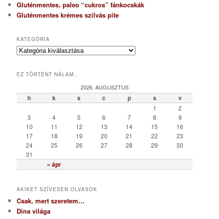
Gluténmentes, paleo “cukros” fánkocskák
Gluténmentes krémes szilvás pite
KATEGÓRIA
K
a
t
EZ TÖRTÉNT NÁLAM…
e
g
2026. AUGUSZTUS
ó
h
k
s
c
p
s
v
r
1
2
i
3
4
5
6
7
8
9
a
10
11
12
13
14
15
16
17
18
19
20
21
22
23
24
25
26
27
28
29
30
31
« ápr
AKIKET SZÍVESEN OLVASOK
Csak, mert szeretem…
Dina világa