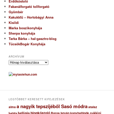
Erdőkóstoló
Fakanálforgató tollforgató
Gyömbér
Kakukkfű – Hortobágyi Anna
Kisildi
Marka boszikonyhája
Sherpa konyhája
Tarka Bárka – hal-gasztro-blog
TücsökBogár Konyhája
ARCHÍVUM
A
r
c
h
í
v
u
m
LEGTÖBBET KERESETT KIFEJEZÉSEK
a nagyik tepszijéből Sasó módra
ataisz
alma
blogkóstoló
befőzés
cukkini
Boros István konyhafőnök
batáta