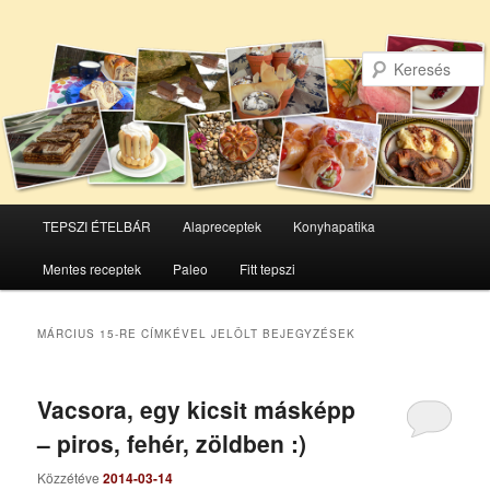
Főmenü
TEPSZI ÉTELBÁR
Alapreceptek
Konyhapatika
Tovább
Tovább
Mentes receptek
Paleo
Fitt tepszi
az
a
elsődleges
másodlagos
MÁRCIUS 15-RE
CÍMKÉVEL JELÖLT BEJEGYZÉSEK
tartalomra
tartalomra
Vacsora, egy kicsit másképp
– piros, fehér, zöldben :)
Közzétéve
2014-03-14