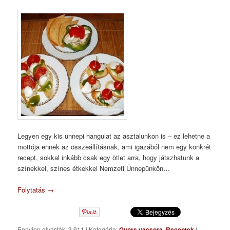
Legyen egy kis ünnepi hangulat az asztalunkon is – ez lehetne a
mottója ennek az összeállításnak, ami igazából nem egy konkrét
recept, sokkal inkább csak egy ötlet arra, hogy játszhatunk a
színekkel, színes étkekkel Nemzeti Ünnepünkön…
Folytatás
→
Ennyien olvasták: 3 911
|
Kategória:
Gyors vacsora
,
Receptek
|