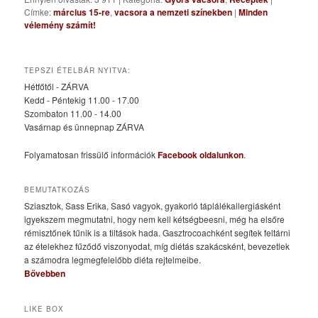
Címke:
március 15-re
,
vacsora a nemzeti színekben
|
Minden
vélemény számít!
TEPSZI ÉTELBÁR NYITVA:
Hétfőtől - ZÁRVA
Kedd - Péntekig 11.00 - 17.00
Szombaton 11.00 - 14.00
Vasárnap és ünnepnap ZÁRVA
Folyamatosan frissülő információk
Facebook oldalunkon
.
BEMUTATKOZÁS
Sziasztok, Sass Erika, Sasó vagyok, gyakorló táplálékallergiásként
igyekszem megmutatni, hogy nem kell kétségbeesni, még ha elsőre
rémisztőnek tűnik is a tiltások hada. Gasztrocoachként segítek feltárni
az ételekhez fűződő viszonyodat, míg diétás szakácsként, bevezetlek
a számodra legmegfelelőbb diéta rejtelmeibe.
Bővebben
LIKE BOX