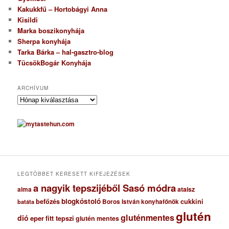
Kakukkfű – Hortobágyi Anna
Kisildi
Marka boszikonyhája
Sherpa konyhája
Tarka Bárka – hal-gasztro-blog
TücsökBogár Konyhája
ARCHÍVUM
A
r
c
h
í
v
u
m
LEGTÖBBET KERESETT KIFEJEZÉSEK
a nagyik tepszijéből Sasó módra
ataisz
alma
blogkóstoló
befőzés
cukkini
Boros István konyhafőnök
batáta
glutén
gluténmentes
dió
eper
fitt tepszi
glutén mentes