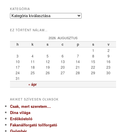
KATEGÓRIA
K
a
t
EZ TÖRTÉNT NÁLAM…
e
g
2026. AUGUSZTUS
ó
h
k
s
c
p
s
v
r
1
2
i
3
4
5
6
7
8
9
a
10
11
12
13
14
15
16
17
18
19
20
21
22
23
24
25
26
27
28
29
30
31
« ápr
AKIKET SZÍVESEN OLVASOK
Csak, mert szeretem…
Dina világa
Erdőkóstoló
Fakanálforgató tollforgató
Gyömbér