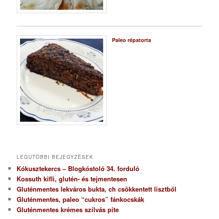
Paleo répatorta
LEGUTÓBBI BEJEGYZÉSEK
Kókusztekercs – Blogkóstoló 34. forduló
Kossuth kifli, glutén- és tejmentesen
Gluténmentes lekváros bukta, ch csökkentett lisztből
Gluténmentes, paleo “cukros” fánkocskák
Gluténmentes krémes szilvás pite