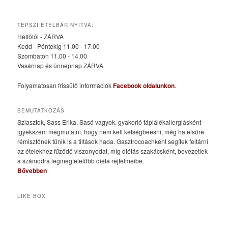
TEPSZI ÉTELBÁR NYITVA:
Hétfőtől - ZÁRVA
Kedd - Péntekig 11.00 - 17.00
Szombaton 11.00 - 14.00
Vasárnap és ünnepnap ZÁRVA
Folyamatosan frissülő információk
Facebook oldalunkon
.
BEMUTATKOZÁS
Sziasztok, Sass Erika, Sasó vagyok, gyakorló táplálékallergiásként
igyekszem megmutatni, hogy nem kell kétségbeesni, még ha elsőre
rémisztőnek tűnik is a tiltások hada. Gasztrocoachként segítek feltárni
az ételekhez fűződő viszonyodat, míg diétás szakácsként, bevezetlek
a számodra legmegfelelőbb diéta rejtelmeibe.
Bővebben
LIKE BOX