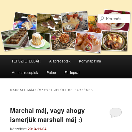
Főmenü
TEPSZI ÉTELBÁR
Alapreceptek
Konyhapatika
Tovább
Tovább
Mentes receptek
Paleo
Fitt tepszi
az
a
elsődleges
másodlagos
MARSALL MÁJ
CÍMKÉVEL JELÖLT BEJEGYZÉSEK
tartalomra
tartalomra
Marchal máj, vagy ahogy
ismerjük marshall máj :)
Közzétéve
2013-11-04