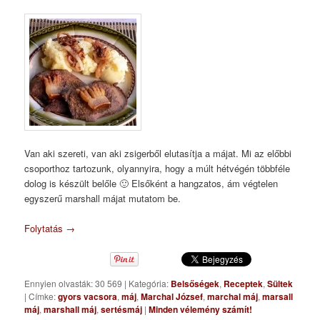
Van aki szereti, van aki zsigerből elutasítja a májat. Mi az előbbi
csoporthoz tartozunk, olyannyira, hogy a múlt hétvégén többféle
dolog is készült belőle 🙂 Elsőként a hangzatos, ám végtelen
egyszerű marshall májat mutatom be.
Folytatás
→
Ennyien olvasták: 30 569
|
Kategória:
Belsőségek
,
Receptek
,
Sültek
|
Címke:
gyors vacsora
,
máj
,
Marchal József
,
marchal máj
,
marsall
máj
,
marshall máj
,
sertésmáj
|
Minden vélemény számít!