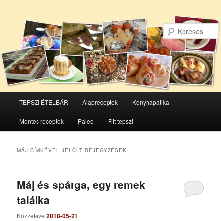
Főmenü
TEPSZI ÉTELBÁR
Alapreceptek
Konyhapatika
Tovább
Tovább
Mentes receptek
Paleo
Fitt tepszi
az
a
elsődleges
másodlagos
MÁJ
CÍMKÉVEL JELÖLT BEJEGYZÉSEK
tartalomra
tartalomra
Máj és spárga, egy remek
találka
Közzétéve
2018-05-21