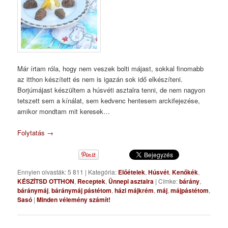
Már írtam róla, hogy nem veszek bolti májast, sokkal finomabb
az itthon készített és nem is igazán sok idő elkészíteni.
Borjúmájast készültem a húsvéti asztalra tenni, de nem nagyon
tetszett sem a kínálat, sem kedvenc hentesem arckifejezése,
amikor mondtam mit keresek…
Folytatás
→
Ennyien olvasták: 5 811
|
Kategória:
Előételek
,
Húsvét
,
Kenőkék
,
KÉSZÍTSD OTTHON
,
Receptek
,
Ünnepi asztalra
|
Címke:
bárány
,
báránymáj
,
báránymáj pástétom
,
házi májkrém
,
máj
,
májpástétom
,
Sasó
|
Minden vélemény számít!