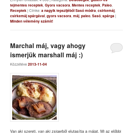
tejmentes receptek
,
Gyors vacsora
,
Mentes receptek
,
Paleo
,
Receptek
|
Címke:
a nagyik tepszijéből Sasó módra
,
csirkemáj
,
csirkemáj spárgával
,
gyors vacsora
,
máj
,
paleo
,
Sasó
,
spárga
|
Minden vélemény számít!
Marchal máj, vagy ahogy
ismerjük marshall máj :)
Közzétéve
2013-11-04
Van aki szereti, van aki zsigerből elutasítja a májat. Mi az előbbi