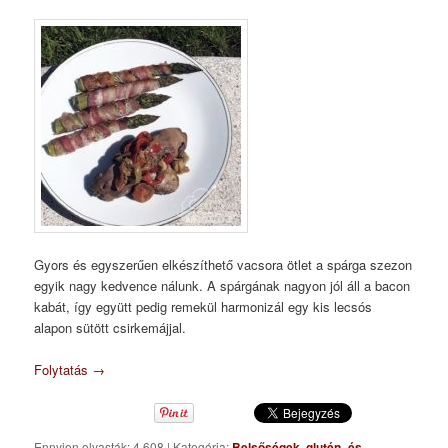
Gyors és egyszerűen elkészíthető vacsora ötlet a spárga szezon
egyik nagy kedvence nálunk. A spárgának nagyon jól áll a bacon
kabát, így együtt pedig remekül harmonizál egy kis lecsós
alapon sütött csirkemájjal.
Folytatás
→
Ennyien olvasták: 4 608
|
Kategória:
Belsőségek
,
glutén- és