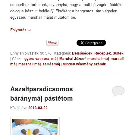
csoporthoz tartozunk, olyannyira, hogy a múlt hétvégén többféle
dolog is készült belőle 🙂 Elsőként a hangzatos, ám végtelen
egyszerű marshall májat mutatom be.
Folytatás
→
Ennyien olvasták: 30 576
|
Kategória:
Belsőségek
,
Receptek
,
Sültek
|
Címke:
gyors vacsora
,
máj
,
Marchal József
,
marchal máj
,
marsall
máj
,
marshall máj
,
sertésmáj
|
Minden vélemény számít!
Aszaltparadicsomos
báránymáj pástétom
Közzétéve
2013-03-22