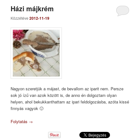
Házi májkrém
Közzétéve
2012-11-19
Nagyon szeretjük a májast, de bevallom az iparit nem. Persze
sok jó ízű van azok között is, de anno én dolgoztam olyan
helyen, ahol bekukkanthattam az ipari feldolgozásba, azóta kissé
finnyás vagyok 🙂
Folytatás
→