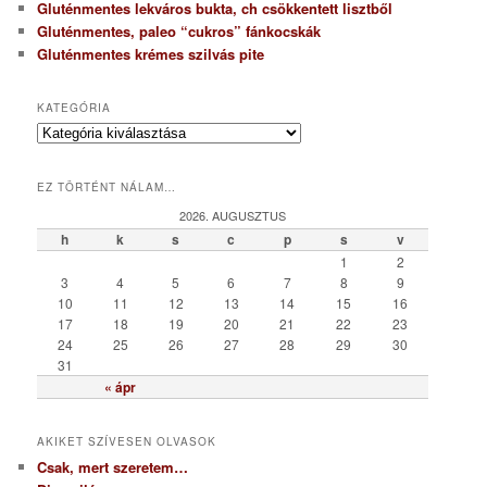
Gluténmentes lekváros bukta, ch csökkentett lisztből
Gluténmentes, paleo “cukros” fánkocskák
Gluténmentes krémes szilvás pite
KATEGÓRIA
K
a
t
EZ TÖRTÉNT NÁLAM…
e
g
2026. AUGUSZTUS
ó
h
k
s
c
p
s
v
r
1
2
i
3
4
5
6
7
8
9
a
10
11
12
13
14
15
16
17
18
19
20
21
22
23
24
25
26
27
28
29
30
31
« ápr
AKIKET SZÍVESEN OLVASOK
Csak, mert szeretem…