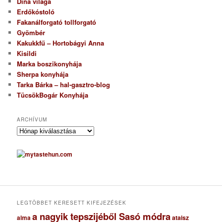
Dina világa
Erdőkóstoló
Fakanálforgató tollforgató
Gyömbér
Kakukkfű – Hortobágyi Anna
Kisildi
Marka boszikonyhája
Sherpa konyhája
Tarka Bárka – hal-gasztro-blog
TücsökBogár Konyhája
ARCHÍVUM
A
r
c
h
í
v
u
m
LEGTÖBBET KERESETT KIFEJEZÉSEK
a nagyik tepszijéből Sasó módra
ataisz
alma