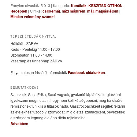
Ennyien olvasták: 5 013
|
Kategória:
Kenőkék
,
KÉSZÍTSD OTTHON
,
Receptek
|
Címke:
csirkemáj
,
házi májkrém
,
máj
,
májpástétom
|
Minden vélemény számít!
TEPSZI ÉTELBÁR NYITVA:
Hétfőtől - ZÁRVA
Kedd - Péntekig 11.00 - 17.00
Szombaton 11.00 - 14.00
Vasárnap és ünnepnap ZÁRVA
Folyamatosan frissülő információk
Facebook oldalunkon
.
BEMUTATKOZÁS
Sziasztok, Sass Erika, Sasó vagyok, gyakorló táplálékallergiásként
igyekszem megmutatni, hogy nem kell kétségbeesni, még ha elsőre
rémisztőnek tűnik is a tiltások hada. Gasztrocoachként segítek feltárni
az ételekhez fűződő viszonyodat, míg diétás szakácsként, bevezetlek
a számodra legmegfelelőbb diéta rejtelmeibe.
Bővebben