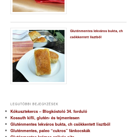
Gluténmentes lekváros bukta, ch
csökkentett lisztből
LEGUTÓBBI BEJEGYZÉSEK
Kókusztekercs – Blogkóstoló 34. forduló
Kossuth kifli, glutén- és tejmentesen
Gluténmentes lekváros bukta, ch csökkentett lisztből
Gluténmentes, paleo “cukros” fánkocskák
Gluténmentes krémes szilvás pite