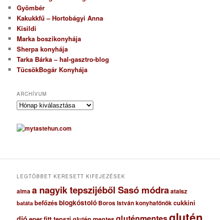
Gyömbér
Kakukkfű – Hortobágyi Anna
Kisildi
Marka boszikonyhája
Sherpa konyhája
Tarka Bárka – hal-gasztro-blog
TücsökBogár Konyhája
ARCHÍVUM
A
r
c
h
í
v
u
m
LEGTÖBBET KERESETT KIFEJEZÉSEK
a nagyik tepszijéből Sasó módra
ataisz
alma
blogkóstoló
befőzés
cukkini
Boros István konyhafőnök
batáta
glutén
gluténmentes
dió
eper
fitt tepszi
glutén mentes