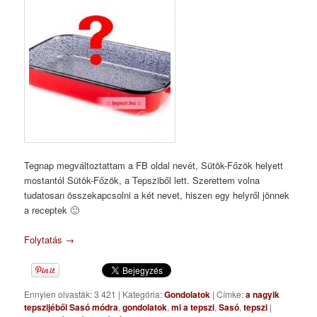
Tegnap megváltoztattam a FB oldal nevét, Sütök-Főzök helyett
mostantól Sütök-Főzök, a Tepsziből lett. Szerettem volna
tudatosan összekapcsolni a két nevet, hiszen egy helyről jönnek
a receptek 🙂
Folytatás
→
Ennyien olvasták: 3 421
|
Kategória:
Gondolatok
|
Címke:
a nagyik
tepszijéből Sasó módra
,
gondolatok
,
mi a tepszi
,
Sasó
,
tepszi
|