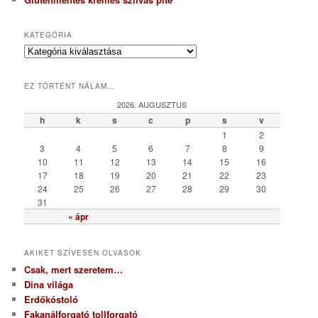
KATEGÓRIA
K
a
t
EZ TÖRTÉNT NÁLAM…
e
g
2026. AUGUSZTUS
ó
h
k
s
c
p
s
v
r
1
2
i
3
4
5
6
7
8
9
a
10
11
12
13
14
15
16
17
18
19
20
21
22
23
24
25
26
27
28
29
30
31
« ápr
AKIKET SZÍVESEN OLVASOK
Csak, mert szeretem…
Dina világa
Erdőkóstoló
Fakanálforgató tollforgató