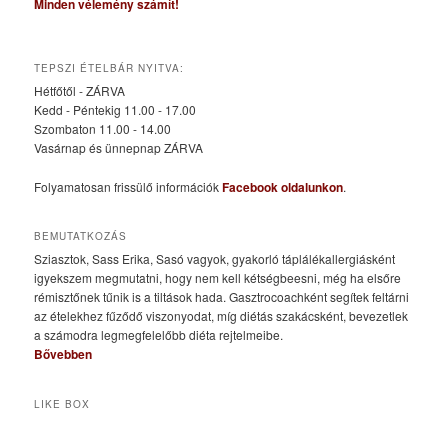
Minden vélemény számít!
TEPSZI ÉTELBÁR NYITVA:
Hétfőtől - ZÁRVA
Kedd - Péntekig 11.00 - 17.00
Szombaton 11.00 - 14.00
Vasárnap és ünnepnap ZÁRVA
Folyamatosan frissülő információk
Facebook oldalunkon
.
BEMUTATKOZÁS
Sziasztok, Sass Erika, Sasó vagyok, gyakorló táplálékallergiásként
igyekszem megmutatni, hogy nem kell kétségbeesni, még ha elsőre
rémisztőnek tűnik is a tiltások hada. Gasztrocoachként segítek feltárni
az ételekhez fűződő viszonyodat, míg diétás szakácsként, bevezetlek
a számodra legmegfelelőbb diéta rejtelmeibe.
Bővebben
LIKE BOX