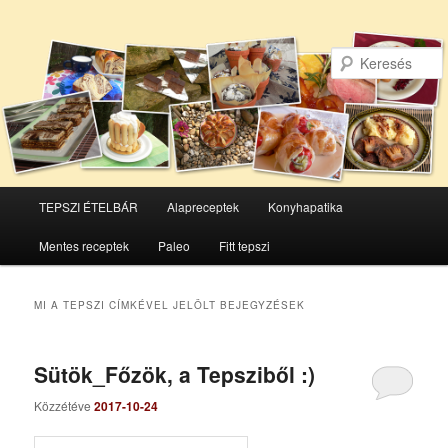
Főmenü
TEPSZI ÉTELBÁR
Alapreceptek
Konyhapatika
Tovább
Tovább
Mentes receptek
Paleo
Fitt tepszi
az
a
elsődleges
másodlagos
MI A TEPSZI
CÍMKÉVEL JELÖLT BEJEGYZÉSEK
tartalomra
tartalomra
Sütök_Főzök, a Tepsziből :)
Közzétéve
2017-10-24