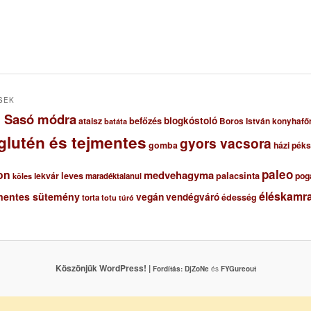
SEK
ől Sasó módra
blogkóstoló
ataisz
befőzés
Boros István konyhafő
batáta
glutén és tejmentes
gyors vacsora
gomba
házi pék
paleo
on
medvehagyma
lekvár
leves
palacsinta
pog
maradéktalanul
köles
éléskamra
mentes sütemény
vegán
vendégváró
édesség
torta
totu
túró
Köszönjük WordPress! |
Fordítás:
DjZoNe
és
FYGureout