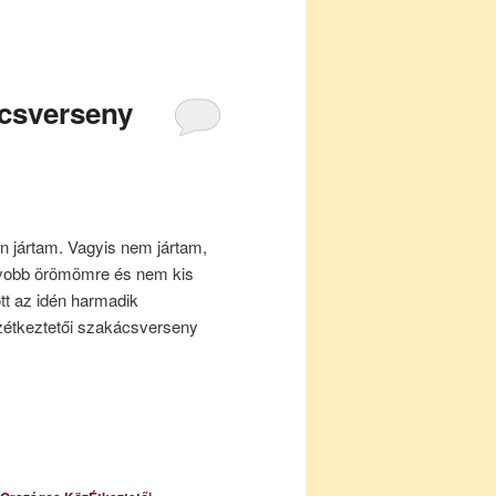
ácsverseny
jártam. Vagyis nem jártam,
gyobb örömömre és nem kis
t az idén harmadik
étkeztetői szakácsverseny