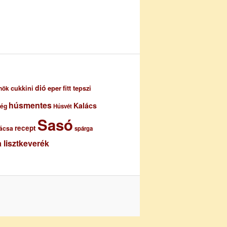
dió
eper
cukkini
fitt tepszi
nök
húsmentes
Kalács
ség
Húsvét
Sasó
recept
ácsa
spárga
 lisztkeverék