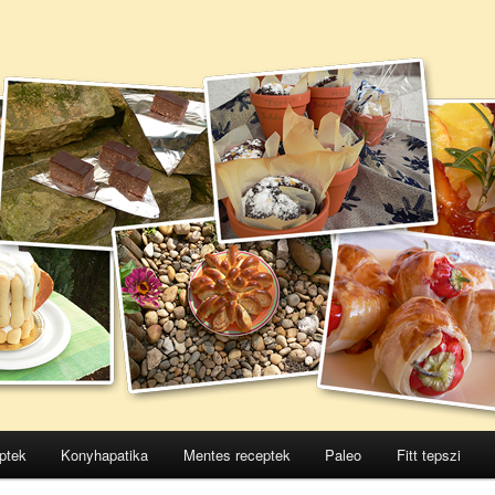
ptek
Konyhapatika
Mentes receptek
Paleo
Fitt tepszi