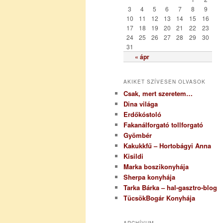
i
3
4
5
6
7
8
9
a
10
11
12
13
14
15
16
17
18
19
20
21
22
23
24
25
26
27
28
29
30
31
« ápr
AKIKET SZÍVESEN OLVASOK
Csak, mert szeretem…
Dina világa
Erdőkóstoló
Fakanálforgató tollforgató
Gyömbér
Kakukkfű – Hortobágyi Anna
Kisildi
Marka boszikonyhája
Sherpa konyhája
Tarka Bárka – hal-gasztro-blog
TücsökBogár Konyhája
ARCHÍVUM