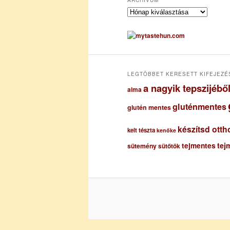
A
r
c
h
í
v
u
LEGTÖBBET KERESETT KIFEJEZÉ
m
a nagyik tepszijéb
alma
gluténmentes
glutén mentes
készítsd otth
kelt tészta
kenőke
tejmentes
tej
sütemény
sütőtök