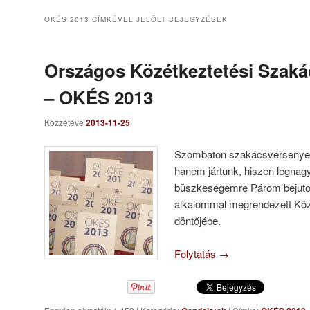
OKÉS 2013
CÍMKÉVEL JELÖLT BEJEGYZÉSEK
Országos Közétkeztetési Szak
– OKÉS 2013
Közzétéve
2013-11-25
Szombaton szakácsversenyen 
hanem jártunk, hiszen legna
büszkeségemre Párom bejutot
alkalommal megrendezett Köz
döntőjébe.
Folytatás
→