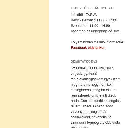
az
a
TEPSZI ÉTELBÁR NYITVA:
Hétfőtől - ZÁRVA
elsődleges
másodlagos
Kedd - Péntekig 11.00 - 17.00
Szombaton 11.00 - 14.00
Vasárnap és ünnepnap ZÁRVA
tartalomra
tartalomra
Folyamatosan frissülő információk
Facebook oldalunkon
.
BEMUTATKOZÁS
Sziasztok, Sass Erika, Sasó
vagyok, gyakorló
táplálékallergiásként igyekszem
megmutatni, hogy nem kell
kétségbeesni, még ha elsőre
rémisztőnek tűnik is a tiltások
hada. Gasztrocoachként segítek
feltárni az ételekhez fűződő
viszonyodat, míg diétás
szakácsként, bevezetlek a
számodra legmegfelelőbb diéta
rejtelmeibe.