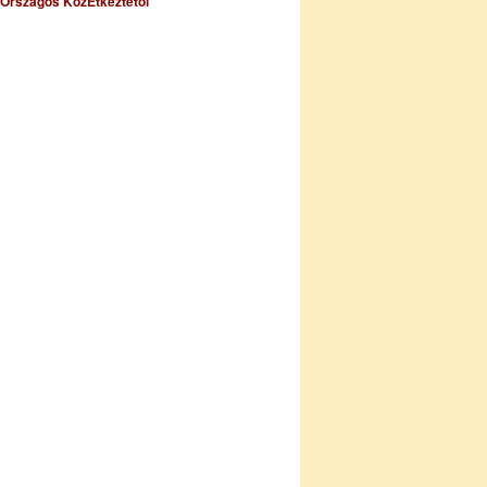
Országos KözÉtkeztetői