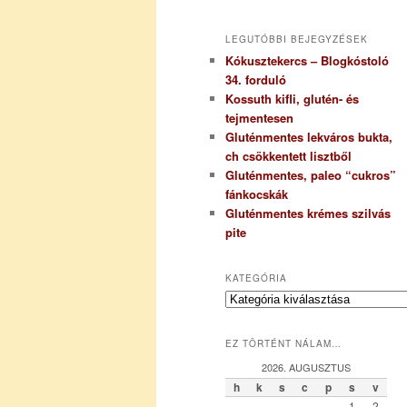
LEGUTÓBBI BEJEGYZÉSEK
Kókusztekercs – Blogkóstoló
34. forduló
Kossuth kifli, glutén- és
tejmentesen
Gluténmentes lekváros bukta,
ch csökkentett lisztből
Gluténmentes, paleo “cukros”
fánkocskák
Gluténmentes krémes szilvás
pite
KATEGÓRIA
K
a
t
EZ TÖRTÉNT NÁLAM…
e
g
2026. AUGUSZTUS
ó
h
k
s
c
p
s
v
r
1
2