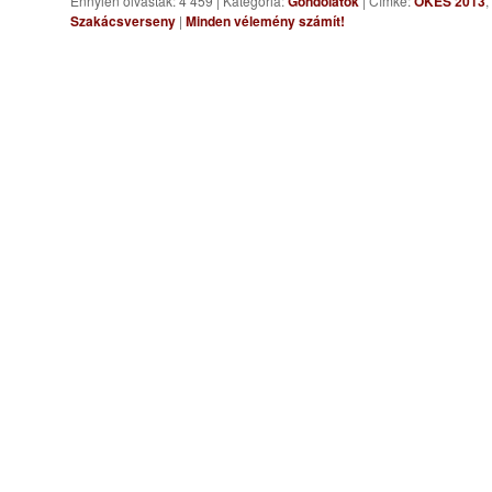
Ennyien olvasták: 4 459
|
Kategória:
Gondolatok
|
Címke:
OKÉS 2013
,
Szakácsverseny
|
Minden vélemény számít!