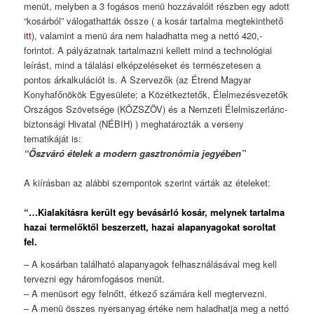
menüt, melyben a 3 fogásos menü hozzávalóit részben egy adott
“kosárból” válogathatták össze ( a kosár tartalma megtekinthető
itt
), valamint a menü ára nem haladhatta meg a nettó 420,-
forintot. A pályázatnak tartalmazni kellett mind a technológiai
leírást, mind a tálalási elképzeléseket és természetesen a
pontos árkalkulációt is. A Szervezők (az Étrend Magyar
Konyhafőnökök Egyesülete; a Közétkeztetők, Élelmezésvezetők
Országos Szövetsége (KÖZSZÖV) és a Nemzeti Élelmiszerlánc-
biztonsági Hivatal (NÉBIH) ) meghatározták a verseny
tematikáját is:
“Őszváró ételek a modern gasztronómia jegyében”
A kiírásban az alábbi szempontok szerint várták az ételeket:
“…Kialakításra került egy bevásárló kosár, melynek tartalma
hazai termelőktől beszerzett, hazai alapanyagokat soroltat
fel.
– A kosárban található alapanyagok felhasználásával meg kell
tervezni egy háromfogásos menüt.
– A menüsort egy felnőtt, étkező számára kell megtervezni.
– A menü összes nyersanyag értéke nem haladhatja meg a nettó