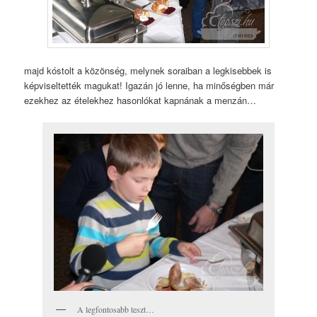
majd kóstolt a közönség, melynek soraiban a legkisebbek is
képviseltették magukat! Igazán jó lenne, ha minőségben már
ezekhez az ételekhez hasonlókat kapnának a menzán…
A legfontosabb teszt…