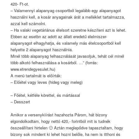
420- Ft-ot.
– Valamennyi alapanyag csoportból legalább egy alapanyagot
használni kell, a kosár anyagainak árát a melléklet tartalmazza,
azzal kell számolni.
– Ha valaki vegetáriánus ételsort szeretne készíteni azt is lehet.
Ebben az esetbn az adott az állati eredetű élelmiszer-
alapanyagot elhagyhatja, és valamely más ételcsoportból kell
helyette 2 alapanyagot használnia.
Minél több alapanyag felhasználását javasoljuk, tehát cél minél
több alkotó felhasználása a kosárból. …” (forrás:
www.etrendegyesulet.hu)
A menü tartalmát is előírták:
– Előétel vagy leves (hideg vagy meleg)
– Főétel, kétféle körettel, és mártással
– Desszert
Amikor a versenykiírást hazahozta Párom, hát bizony
elgondolkodtam, hogy nettó 420,- forintból mit is tudnék
összeállítani hirtelen 🙂 Aztán meglepődve tapasztaltam, hogy
bizony sok mindent ki lehet hozni belőle, ha nem is itthoni és