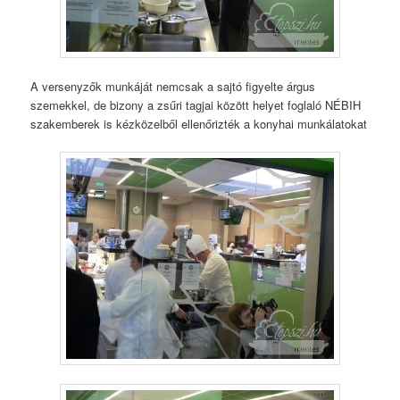
A versenyzők munkáját nemcsak a sajtó figyelte árgus
szemekkel, de bizony a zsűri tagjai között helyet foglaló NÉBIH
szakemberek is kézközelből ellenőrizték a konyhai munkálatokat