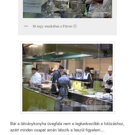
Itt nagy munkában a Párom 🙂
Bár a látványkonyha üvegfala nem e legkedvezőbb a fotózáshoz,
azért minden csapat arcán látszik a feszül figyelem…