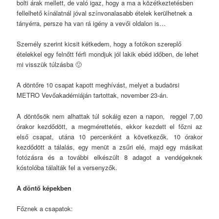
bolti árak mellett, de való igaz, hogy a ma a közétkeztetésben
fellelhető kínálatnál jóval színvonalasabb ételek kerülhetnek a
tányérra, persze ha van rá igény a vevői oldalon is…
Személy szerint kicsit kétkedem, hogy a fotókon szereplő
ételekkel egy felnőtt férfi mondjuk jól lakik ebéd időben, de lehet
mi visszük túlzásba 🙂
A döntőre 10 csapat kapott meghívást, melyet a budaörsi
METRO Vevőakadémiáján tartottak, november 23-án.
A döntősök nem alhattak túl sokáig ezen a napon, reggel 7,00
órakor kezdődött, a megmérettetés, ekkor kezdett el főzni az
első csapat, utána 10 percenként a következők. 10 órakor
kezdődött a tálalás, egy menüt a zsűri elé, majd egy másikat
fotózásra és a további elkészült 8 adagot a vendégeknek
kóstolóba tálalták fel a versenyzők.
A döntő képekben
Főznek a csapatok: