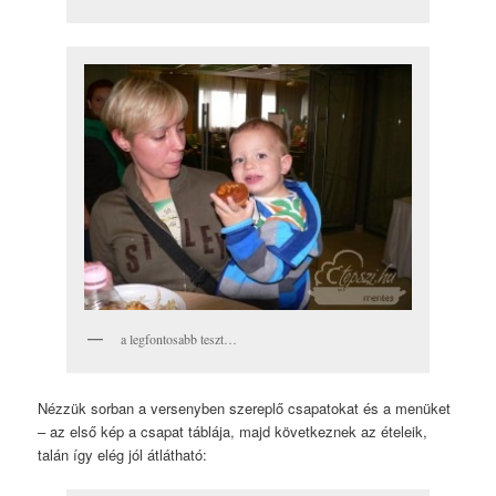
a legfontosabb teszt…
Nézzük sorban a versenyben szereplő csapatokat és a menüket
– az első kép a csapat táblája, majd következnek az ételeik,
talán így elég jól átlátható: