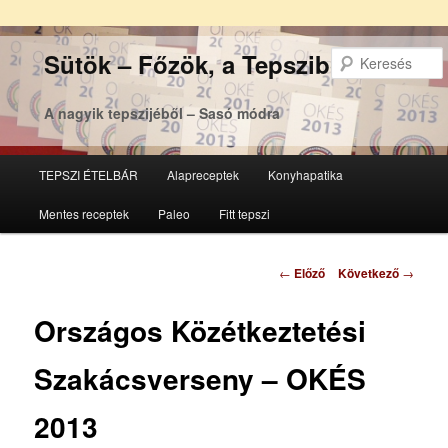
Sütök – Főzök, a Tepsziből
A nagyik tepszijéből – Sasó módra
Főmenü
TEPSZI ÉTELBÁR
Alapreceptek
Konyhapatika
Tovább
Tovább
Mentes receptek
Paleo
Fitt tepszi
az
a
elsődleges
másodlagos
Bejegyzés
←
Előző
Következő
→
navigáció
tartalomra
tartalomra
Országos Közétkeztetési
Szakácsverseny – OKÉS
2013