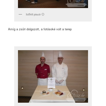
Séfből pincér 🙂
Amíg a zsűri dolgozott, a fotósoké volt a terep