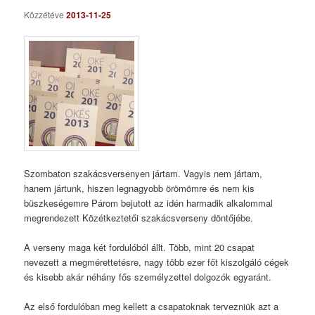
Közzétéve
2013-11-25
Szombaton szakácsversenyen jártam. Vagyis nem jártam,
hanem jártunk, hiszen legnagyobb örömömre és nem kis
büszkeségemre Párom bejutott az idén harmadik alkalommal
megrendezett Közétkeztetői szakácsverseny döntőjébe.
A verseny maga két fordulóból állt. Több, mint 20 csapat
nevezett a megmérettetésre, nagy több ezer főt kiszolgáló cégek
és kisebb akár néhány fős személyzettel dolgozók egyaránt.
Az első fordulóban meg kellett a csapatoknak tervezniük azt a