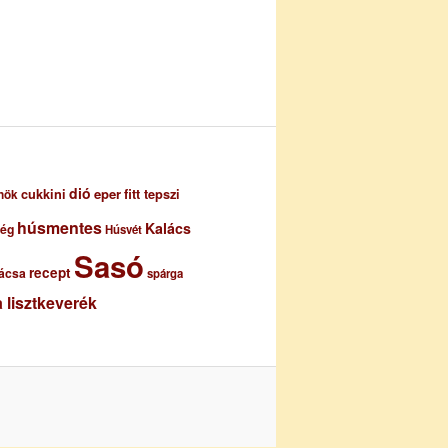
dió
eper
cukkini
fitt tepszi
nök
húsmentes
Kalács
ség
Húsvét
Sasó
recept
ácsa
spárga
 lisztkeverék