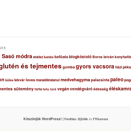
SEK
ől Sasó módra
blogkóstoló
ataisz
befőzés
Boros István konyhafő
batáta
glutén és tejmentes
gyors vacsora
gomba
házi pék
paleo
on
medvehagyma
lekvár
leves
palacsinta
pog
maradéktalanul
köles
éléskamra
mentes sütemény
vegán
vendégváró
édesség
torta
totu
túró
Köszönjük WordPress! |
Fordítás:
DjZoNe
és
FYGureout