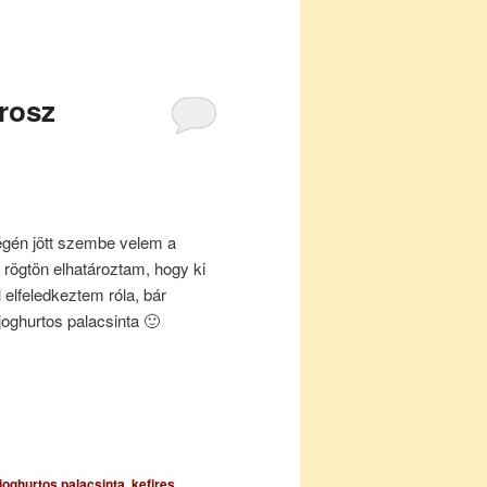
orosz
égén jött szembe velem a
 rögtön elhatároztam, hogy ki
l elfeledkeztem róla, bár
 joghurtos palacsinta 🙂
joghurtos palacsinta
,
kefires