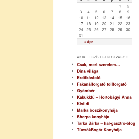
r
1
2
i
3
4
5
6
7
8
9
a
10
11
12
13
14
15
16
17
18
19
20
21
22
23
24
25
26
27
28
29
30
31
« ápr
AKIKET SZÍVESEN OLVASOK
Csak, mert szeretem…
Dina világa
Erdőkóstoló
Fakanálforgató tollforgató
Gyömbér
Kakukkfű – Hortobágyi Anna
Kisildi
Marka boszikonyhája
Sherpa konyhája
Tarka Bárka – hal-gasztro-blog
TücsökBogár Konyhája