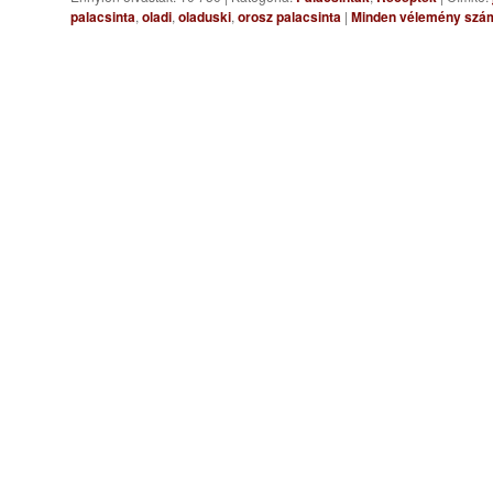
palacsinta
,
oladi
,
oladuski
,
orosz palacsinta
|
Minden vélemény szám