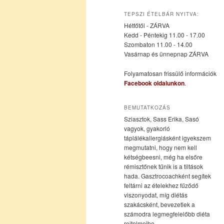
az
a
TEPSZI ÉTELBÁR NYITVA:
Hétfőtől - ZÁRVA
elsődleges
másodlagos
Kedd - Péntekig 11.00 - 17.00
Szombaton 11.00 - 14.00
Vasárnap és ünnepnap ZÁRVA
tartalomra
tartalomra
Folyamatosan frissülő információk
Facebook oldalunkon
.
BEMUTATKOZÁS
Sziasztok, Sass Erika, Sasó
vagyok, gyakorló
táplálékallergiásként igyekszem
megmutatni, hogy nem kell
kétségbeesni, még ha elsőre
rémisztőnek tűnik is a tiltások
hada. Gasztrocoachként segítek
feltárni az ételekhez fűződő
viszonyodat, míg diétás
szakácsként, bevezetlek a
számodra legmegfelelőbb diéta
rejtelmeibe.