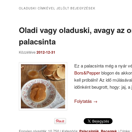
OLADUSKI
CÍMKÉVEL JELÖLT BEJEGYZÉSEK
Oladi vagy oladuski, avagy az 
palacsinta
Közzétéve
2012-12-31
Ez a palacsinta még a nyár v
Bors&Pepper
blogon és akkor
kell próbálni! Az idő múlásáva
időnként beugrott, hogy: jaj, a
Folytatás
→
Ennyien olvasták: 10 750
|
Kategória:
Palacsinták
,
Receptek
|
Címke: