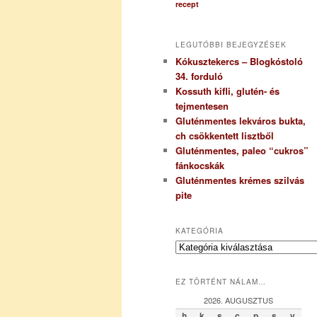
recept
LEGUTÓBBI BEJEGYZÉSEK
Kókusztekercs – Blogkóstoló
34. forduló
Kossuth kifli, glutén- és
tejmentesen
Gluténmentes lekváros bukta,
ch csökkentett lisztből
Gluténmentes, paleo “cukros”
fánkocskák
Gluténmentes krémes szilvás
pite
KATEGÓRIA
K
a
t
EZ TÖRTÉNT NÁLAM…
e
g
2026. AUGUSZTUS
ó
h
k
s
c
p
s
v