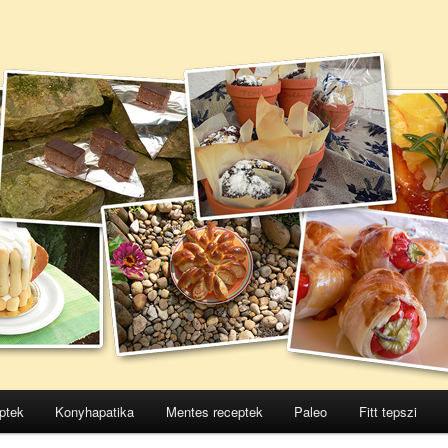
ptek
Konyhapatika
Mentes receptek
Paleo
Fitt tepszi