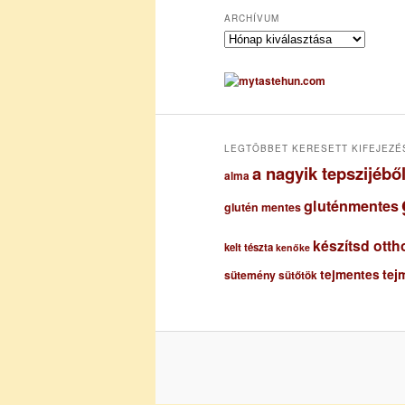
ARCHÍVUM
A
r
c
h
í
v
u
LEGTÖBBET KERESETT KIFEJEZÉ
m
a nagyik tepszijéb
alma
gluténmentes
glutén mentes
készítsd otth
kelt tészta
kenőke
tejmentes
tej
sütemény
sütőtök