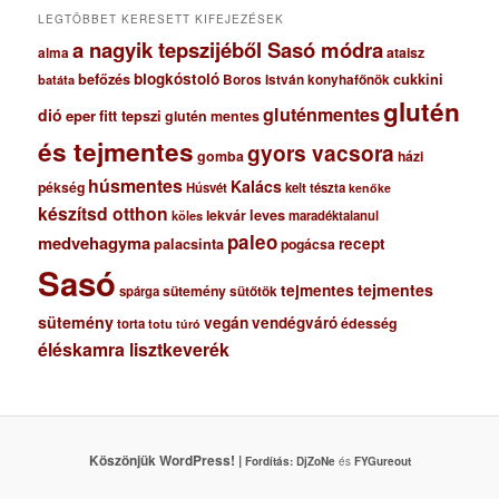
m
LEGTÖBBET KERESETT KIFEJEZÉSEK
a nagyik tepszijéből Sasó módra
ataisz
alma
blogkóstoló
befőzés
cukkini
Boros István konyhafőnök
batáta
glutén
gluténmentes
dió
eper
fitt tepszi
glutén mentes
és tejmentes
gyors vacsora
gomba
házi
húsmentes
Kalács
pékség
Húsvét
kelt tészta
kenőke
készítsd otthon
lekvár
leves
maradéktalanul
köles
paleo
medvehagyma
recept
palacsinta
pogácsa
Sasó
tejmentes
tejmentes
sütemény
spárga
sütőtök
sütemény
vegán
vendégváró
édesség
torta
totu
túró
éléskamra lisztkeverék
Köszönjük WordPress! |
Fordítás:
DjZoNe
és
FYGureout