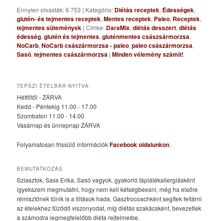
Ennyien olvasták: 6 753
|
Kategória:
Diétás receptek
,
Édességek
,
glutén- és tejmentes receptek
,
Mentes receptek
,
Paleo
,
Receptek
,
tejmentes sütemények
|
Címke:
DaraMix
,
diétás desszert
,
diétás
édesség
,
glutén és tejmentes
,
gluténmentes császsármorzsa
,
NoCarb
,
NoCarb császármorzsa - paleo
,
paleo császármorzsa
,
Sasó
,
tejmentes császármorzsa
|
Minden vélemény számít!
TEPSZI ÉTELBÁR NYITVA:
Hétfőtől - ZÁRVA
Kedd - Péntekig 11.00 - 17.00
Szombaton 11.00 - 14.00
Vasárnap és ünnepnap ZÁRVA
Folyamatosan frissülő információk
Facebook oldalunkon
.
BEMUTATKOZÁS
Sziasztok, Sass Erika, Sasó vagyok, gyakorló táplálékallergiásként
igyekszem megmutatni, hogy nem kell kétségbeesni, még ha elsőre
rémisztőnek tűnik is a tiltások hada. Gasztrocoachként segítek feltárni
az ételekhez fűződő viszonyodat, míg diétás szakácsként, bevezetlek
a számodra legmegfelelőbb diéta rejtelmeibe.