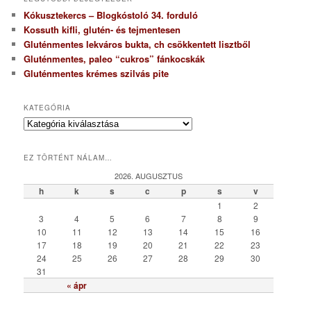
Kókusztekercs – Blogkóstoló 34. forduló
Kossuth kifli, glutén- és tejmentesen
Gluténmentes lekváros bukta, ch csökkentett lisztből
Gluténmentes, paleo “cukros” fánkocskák
Gluténmentes krémes szilvás pite
KATEGÓRIA
K
a
t
EZ TÖRTÉNT NÁLAM…
e
g
2026. AUGUSZTUS
ó
h
k
s
c
p
s
v
r
1
2
i
3
4
5
6
7
8
9
a
10
11
12
13
14
15
16
17
18
19
20
21
22
23
24
25
26
27
28
29
30
31
« ápr