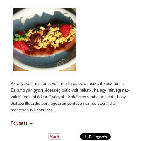
Az anyukám reszortja volt mindig császármorzsát készíteni…
Ez amolyan gyors édesség pótló volt nálunk, ha egy hétvégi nap
valaki “valami édesre” vágyott. Sokáig eszembe se jutott, hogy
diétába illeszthetően, egészen pontosan szinte szénhidrát
mentesen is készülhet…
Folytatás
→