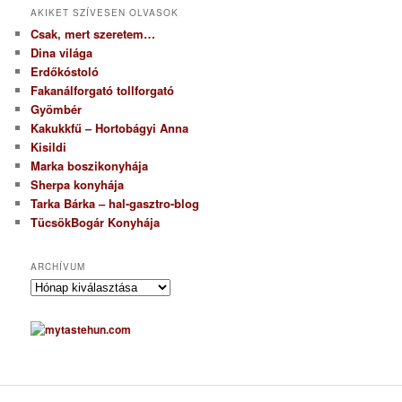
AKIKET SZÍVESEN OLVASOK
Csak, mert szeretem…
Dina világa
Erdőkóstoló
Fakanálforgató tollforgató
Gyömbér
Kakukkfű – Hortobágyi Anna
Kisildi
Marka boszikonyhája
Sherpa konyhája
Tarka Bárka – hal-gasztro-blog
TücsökBogár Konyhája
ARCHÍVUM
A
r
c
h
í
v
u