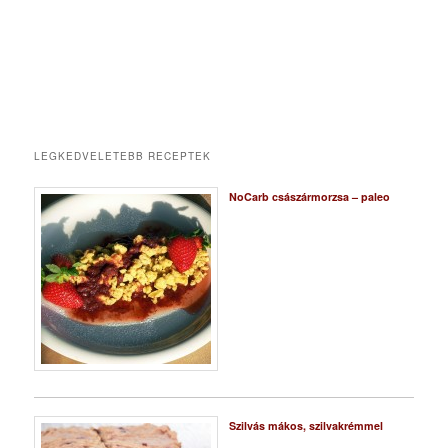
LEGKEDVELETEBB RECEPTEK
NoCarb császármorzsa – paleo
Szilvás mákos, szilvakrémmel