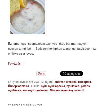
Ez ismét egy “szomszédasszonyos” étel, bár már nagyon-
nagyon a múltból… Egészen konkrétan a zsenge fiatalságom íz
emléke ez a leves.
Folytatás
→
Ennyien olvasták: 6 793
|
Kategória:
Húsvét
,
levesek
,
Receptek
,
Ünnepi asztalra
|
Címke:
nyúl
,
nyúl lapocka
,
nyúlleves
,
pikáns
nyúlleves
,
savanyú nyúlleves
|
Minden vélemény számít!
TEPSZI ÉTELBÁR NYITVA: