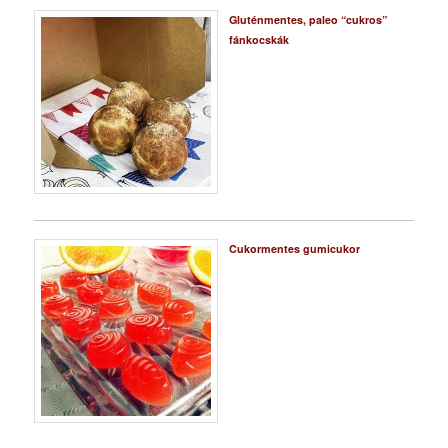
Gluténmentes, paleo “cukros”
fánkocskák
Cukormentes gumicukor