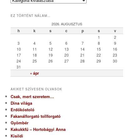
K
a
t
EZ TÖRTÉNT NÁLAM…
e
g
2026. AUGUSZTUS
ó
h
k
s
c
p
s
v
r
1
2
i
3
4
5
6
7
8
9
a
10
11
12
13
14
15
16
17
18
19
20
21
22
23
24
25
26
27
28
29
30
31
« ápr
AKIKET SZÍVESEN OLVASOK
Csak, mert szeretem…
Dina világa
Erdőkóstoló
Fakanálforgató tollforgató
Gyömbér
Kakukkfű – Hortobágyi Anna
Kisildi