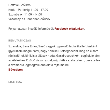
Hétfőtől - ZÁRVA
Kedd - Péntekig 11.00 - 17.00
Szombaton 11.00 - 14.00
Vasárnap és ünnepnap ZÁRVA
Folyamatosan frissülő információk
Facebook oldalunkon
.
BEMUTATKOZÁS
Sziasztok, Sass Erika, Sasó vagyok, gyakorló táplálékallergiásként
igyekszem megmutatni, hogy nem kell kétségbeesni, még ha elsőre
rémisztőnek tűnik is a tiltások hada. Gasztrocoachként segítek feltárni
az ételekhez fűződő viszonyodat, míg diétás szakácsként, bevezetlek
a számodra legmegfelelőbb diéta rejtelmeibe.
Bővebben
LIKE BOX