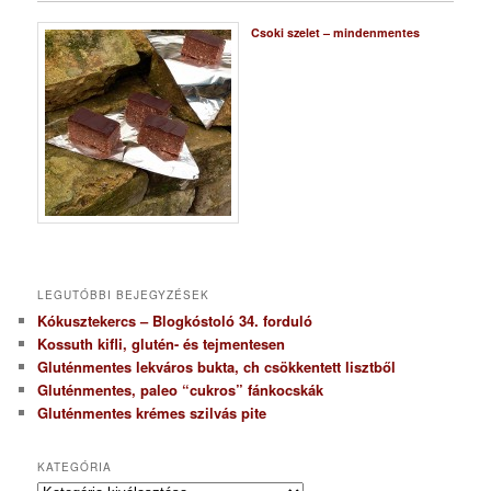
Csoki szelet – mindenmentes
LEGUTÓBBI BEJEGYZÉSEK
Kókusztekercs – Blogkóstoló 34. forduló
Kossuth kifli, glutén- és tejmentesen
Gluténmentes lekváros bukta, ch csökkentett lisztből
Gluténmentes, paleo “cukros” fánkocskák
Gluténmentes krémes szilvás pite
KATEGÓRIA