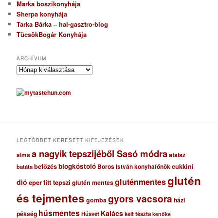
Marka boszikonyhája
Sherpa konyhája
Tarka Bárka – hal-gasztro-blog
TücsökBogár Konyhája
ARCHÍVUM
A
r
c
h
í
v
u
m
LEGTÖBBET KERESETT KIFEJEZÉSEK
a nagyik tepszijéből Sasó módra
ataisz
alma
blogkóstoló
befőzés
cukkini
Boros István konyhafőnök
batáta
glutén
gluténmentes
dió
eper
fitt tepszi
glutén mentes
és tejmentes
gyors vacsora
gomba
házi
húsmentes
Kalács
pékség
Húsvét
kelt tészta
kenőke