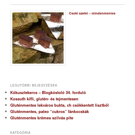
Csoki szelet – mindenmentes
LEGUTÓBBI BEJEGYZÉSEK
Kókusztekercs – Blogkóstoló 34. forduló
Kossuth kifli, glutén- és tejmentesen
Gluténmentes lekváros bukta, ch csökkentett lisztből
Gluténmentes, paleo “cukros” fánkocskák
Gluténmentes krémes szilvás pite
KATEGÓRIA