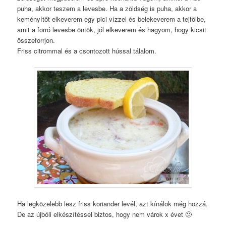
puha, akkor teszem a levesbe. Ha a zöldség is puha, akkor a
keményítőt elkeverem egy pici vízzel és belekeverem a tejfölbe,
amit a forró levesbe öntök, jól elkeverem és hagyom, hogy kicsit
összeforrjon.
Friss citrommal és a csontozott hússal tálalom.
Ha legközelebb lesz friss koriander levél, azt kínálok még hozzá.
De az újbóli elkészítéssel biztos, hogy nem várok x évet 🙂