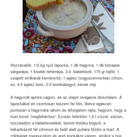
Hozzávalók: 1/2 kg nyúl lapocka, 1 db hagyma, 1 db közepes
sárgarépa, 1 kisebb fehérrépa, 3-4 babérlevél, 175 gr tejföl, 1
csapott evőkanál keményítő, 1 egész (vegyszermentes) citrom,
só, 4-5 egész bors, 2-3 borókabogyó, kevés olaj
A hagymát apróra vágom, és az olajon üvegesre dinsztelem. A
lapockákat én csontosan teszem fel főni, illetve egészen
pontosan a hagymára rakom és átforgatom rajta, hagyom, hogy a
húst kicsit “megfehérítse”. Ezután felöntöm 1,5 l vízzel, sózom,
hozzáadom a babérleveleket, borsot boróka bogyót, a
felkarikázott fél citromot és fedő alatt puhára főzöm a húst. A
zöldséget megpucolom és apró kockákra vágom, amikor a hús