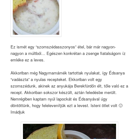
Ez ismét egy “szomszédasszonyos” étel, bár már nagyon-
nagyon a múltból… Egészen konkrétan a zsenge fiatalságom íz
emléke ez a leves.
Akkoriban még Nagymamámék tartottak nyulakat, így Édsanya
“vadászta” a nyulas recepteket. Ekkoriban volt egy
szomszédunk, akinek az anyukája Berekfürdőn élt, tőle való ez a
recept. Akkoriban sokszor készült, aztán feledésbe merült.
Nemrégiben kaptam nyúl lapockát és Édsanyával úgy
döntöttünk, hogy felelevenítjük ezt a levest. Isteni ötlet volt 🙂
Imádjuk