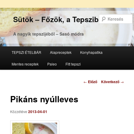
Sütök – Főzök, a Tepsziből
A nagyik tepszijéből – Sasó módra
Főmenü
TEPSZI ÉTELBÁR
Alapreceptek
Konyhapatika
Tovább
Tovább
Mentes receptek
Paleo
Fitt tepszi
az
a
elsődleges
másodlagos
Bejegyzés
←
Előző
Következő
→
navigáció
tartalomra
tartalomra
Pikáns nyúlleves
Közzétéve
2013-04-01