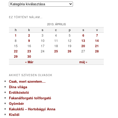
K
a
t
EZ TÖRTÉNT NÁLAM…
e
g
2013. ÁPRILIS
ó
h
k
s
c
p
s
v
r
1
2
3
4
5
6
7
i
8
9
10
11
12
13
14
a
15
16
17
18
19
20
21
22
23
24
25
26
27
28
29
30
« Már
máj »
AKIKET SZÍVESEN OLVASOK
Csak, mert szeretem…
Dina világa
Erdőkóstoló
Fakanálforgató tollforgató
Gyömbér
Kakukkfű – Hortobágyi Anna
Kisildi