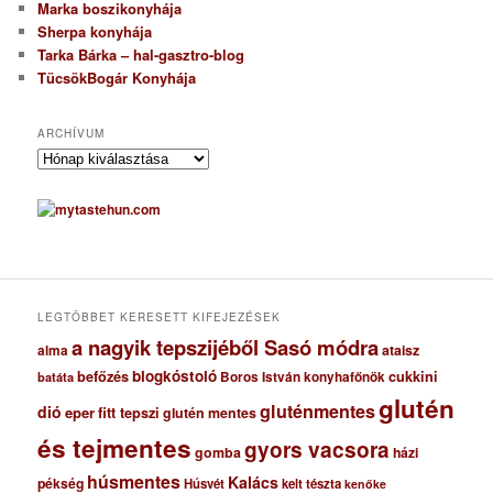
Marka boszikonyhája
Sherpa konyhája
Tarka Bárka – hal-gasztro-blog
TücsökBogár Konyhája
ARCHÍVUM
A
r
c
h
í
v
u
m
LEGTÖBBET KERESETT KIFEJEZÉSEK
a nagyik tepszijéből Sasó módra
ataisz
alma
blogkóstoló
befőzés
cukkini
Boros István konyhafőnök
batáta
glutén
gluténmentes
dió
eper
fitt tepszi
glutén mentes
és tejmentes
gyors vacsora
gomba
házi
húsmentes
Kalács
pékség
Húsvét
kelt tészta
kenőke