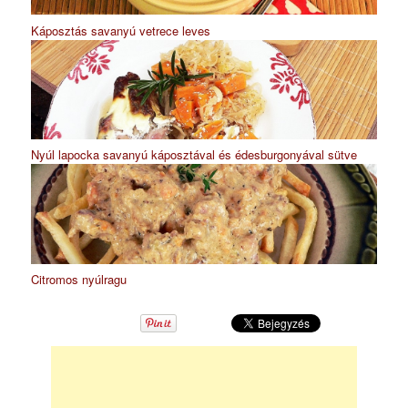
Káposztás savanyú vetrece leves
Nyúl lapocka savanyú káposztával és édesburgonyával sütve
Citromos nyúlragu