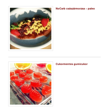
NoCarb császármorzsa – paleo
Cukormentes gumicukor