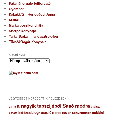
Fakanálforgató tollforgató
Gyömbér
Kakukkfű – Hortobágyi Anna
Kisildi
Marka boszikonyhája
Sherpa konyhája
Tarka Bárka – hal-gasztro-blog
TücsökBogár Konyhája
ARCHÍVUM
A
r
c
h
í
v
u
m
LEGTÖBBET KERESETT KIFEJEZÉSEK
a nagyik tepszijéből Sasó módra
ataisz
alma
blogkóstoló
befőzés
cukkini
Boros István konyhafőnök
batáta