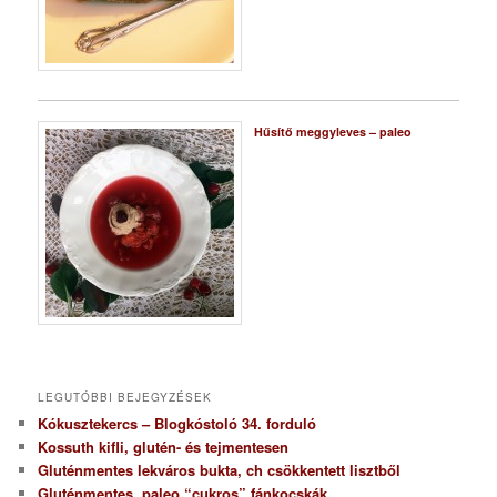
Hűsítő meggyleves – paleo
LEGUTÓBBI BEJEGYZÉSEK
Kókusztekercs – Blogkóstoló 34. forduló
Kossuth kifli, glutén- és tejmentesen
Gluténmentes lekváros bukta, ch csökkentett lisztből
Gluténmentes, paleo “cukros” fánkocskák