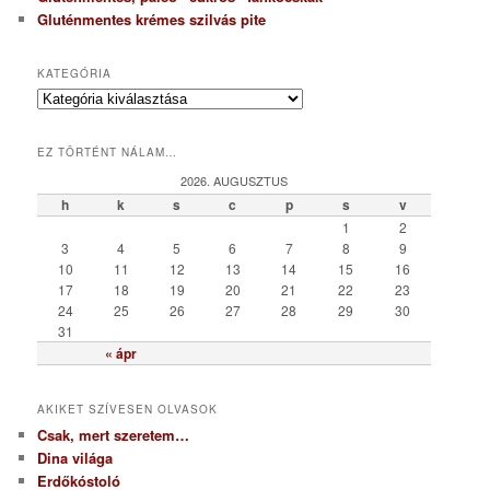
Gluténmentes krémes szilvás pite
KATEGÓRIA
K
a
t
EZ TÖRTÉNT NÁLAM…
e
g
2026. AUGUSZTUS
ó
h
k
s
c
p
s
v
r
1
2
i
3
4
5
6
7
8
9
a
10
11
12
13
14
15
16
17
18
19
20
21
22
23
24
25
26
27
28
29
30
31
« ápr
AKIKET SZÍVESEN OLVASOK
Csak, mert szeretem…
Dina világa
Erdőkóstoló