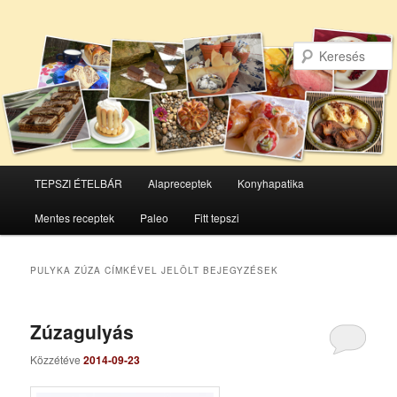
Főmenü
TEPSZI ÉTELBÁR
Alapreceptek
Konyhapatika
Tovább
Tovább
Mentes receptek
Paleo
Fitt tepszi
az
a
elsődleges
másodlagos
PULYKA ZÚZA
CÍMKÉVEL JELÖLT BEJEGYZÉSEK
tartalomra
tartalomra
Zúzagulyás
Közzétéve
2014-09-23