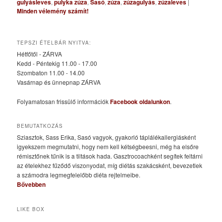
gulyásleves
,
pulyka zúza
,
Sasó
,
zúza
,
zúzagulyás
,
zúzaleves
|
Minden vélemény számít!
TEPSZI ÉTELBÁR NYITVA:
Hétfőtől - ZÁRVA
Kedd - Péntekig 11.00 - 17.00
Szombaton 11.00 - 14.00
Vasárnap és ünnepnap ZÁRVA
Folyamatosan frissülő információk
Facebook oldalunkon
.
BEMUTATKOZÁS
Sziasztok, Sass Erika, Sasó vagyok, gyakorló táplálékallergiásként
igyekszem megmutatni, hogy nem kell kétségbeesni, még ha elsőre
rémisztőnek tűnik is a tiltások hada. Gasztrocoachként segítek feltárni
az ételekhez fűződő viszonyodat, míg diétás szakácsként, bevezetlek
a számodra legmegfelelőbb diéta rejtelmeibe.
Bővebben
LIKE BOX