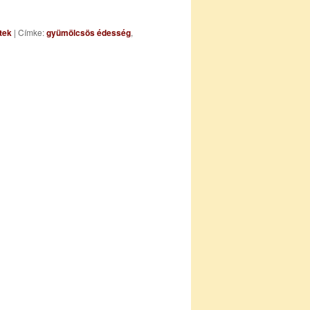
tek
|
Címke:
gyümölcsös édesség
,