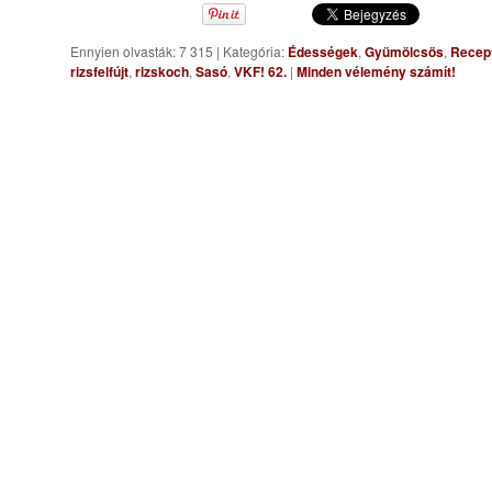
Ennyien olvasták: 7 315
|
Kategória:
Édességek
,
Gyümölcsös
,
Recep
rizsfelfújt
,
rizskoch
,
Sasó
,
VKF! 62.
|
Minden vélemény számít!