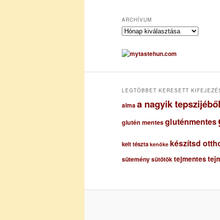
ARCHÍVUM
A
r
c
h
í
v
u
LEGTÖBBET KERESETT KIFEJEZÉ
m
a nagyik tepszijéb
alma
gluténmentes
glutén mentes
készítsd otth
kelt tészta
kenőke
tejmentes
tej
sütemény
sütőtök