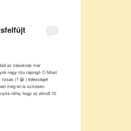
sfelfújt
ából az írásoknak már
gyok nagy rizs rajongó 🙂 Most
 rizsás (? 😀 ) édességet
ban még én is szívesen
ira néha, hogy az elmúlt 10