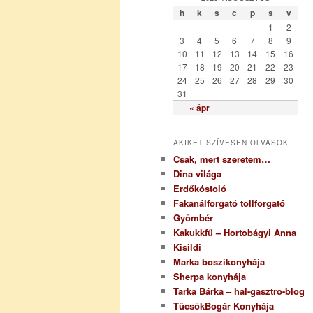
ó
h
k
s
c
p
s
v
r
1
2
i
3
4
5
6
7
8
9
a
10
11
12
13
14
15
16
17
18
19
20
21
22
23
24
25
26
27
28
29
30
31
« ápr
AKIKET SZÍVESEN OLVASOK
Csak, mert szeretem…
Dina világa
Erdőkóstoló
Fakanálforgató tollforgató
Gyömbér
Kakukkfű – Hortobágyi Anna
Kisildi
Marka boszikonyhája
Sherpa konyhája
Tarka Bárka – hal-gasztro-blog
TücsökBogár Konyhája