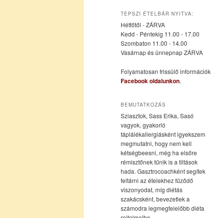
az
a
TEPSZI ÉTELBÁR NYITVA:
Hétfőtől - ZÁRVA
elsődleges
másodlagos
Kedd - Péntekig 11.00 - 17.00
Szombaton 11.00 - 14.00
Vasárnap és ünnepnap ZÁRVA
tartalomra
tartalomra
Folyamatosan frissülő információk
Facebook oldalunkon
.
BEMUTATKOZÁS
Sziasztok, Sass Erika, Sasó
vagyok, gyakorló
táplálékallergiásként igyekszem
megmutatni, hogy nem kell
kétségbeesni, még ha elsőre
rémisztőnek tűnik is a tiltások
hada. Gasztrocoachként segítek
feltárni az ételekhez fűződő
viszonyodat, míg diétás
szakácsként, bevezetlek a
számodra legmegfelelőbb diéta
rejtelmeibe.