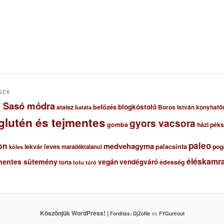
SEK
ől Sasó módra
blogkóstoló
ataisz
befőzés
Boros István konyhafő
batáta
glutén és tejmentes
gyors vacsora
gomba
házi pék
paleo
on
medvehagyma
lekvár
leves
palacsinta
pog
maradéktalanul
köles
éléskamra
mentes sütemény
vegán
vendégváró
édesség
torta
totu
túró
Köszönjük WordPress! |
Fordítás:
DjZoNe
és
FYGureout