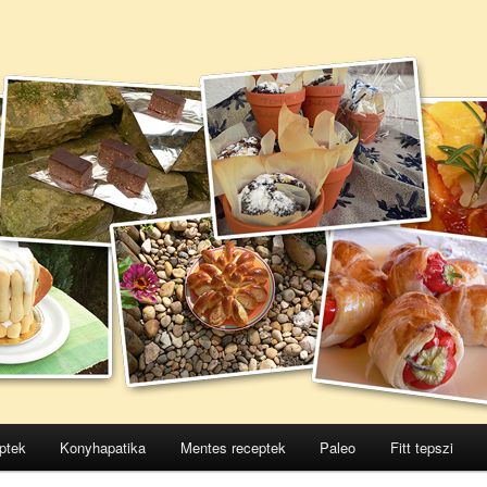
ptek
Konyhapatika
Mentes receptek
Paleo
Fitt tepszi