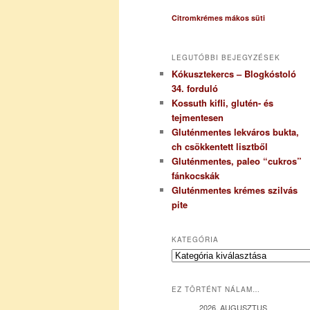
Citromkrémes mákos süti
LEGUTÓBBI BEJEGYZÉSEK
Kókusztekercs – Blogkóstoló
34. forduló
Kossuth kifli, glutén- és
tejmentesen
Gluténmentes lekváros bukta,
ch csökkentett lisztből
Gluténmentes, paleo “cukros”
fánkocskák
Gluténmentes krémes szilvás
pite
KATEGÓRIA
K
a
t
EZ TÖRTÉNT NÁLAM…
e
g
2026. AUGUSZTUS