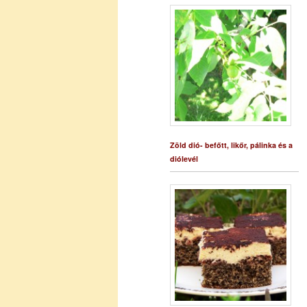
Zöld dió- befőtt, likőr, pálinka és a
diólevél