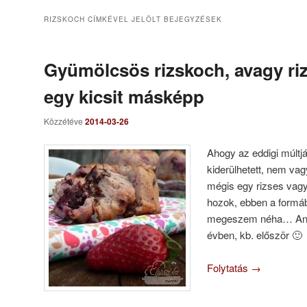
RIZSKOCH
CÍMKÉVEL JELÖLT BEJEGYZÉSEK
Gyümölcsös rizskoch, avagy riz
egy kicsit másképp
Közzétéve
2014-03-26
Ahogy az eddigi múltj
kiderülhetett, nem va
mégis egy rizses vagy
hozok, ebben a formá
megeszem néha… Anny
évben, kb. először 🙂
Folytatás
→