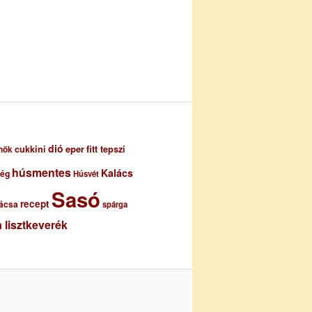
dió
eper
cukkini
fitt tepszi
nök
húsmentes
Kalács
ség
Húsvét
Sasó
recept
ácsa
spárga
 lisztkeverék