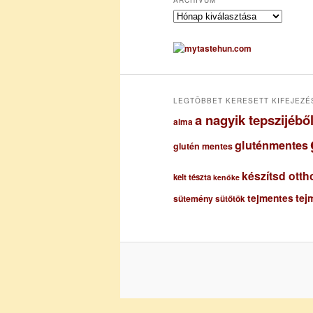
A
r
c
h
í
v
u
LEGTÖBBET KERESETT KIFEJEZÉ
m
a nagyik tepszijéb
alma
gluténmentes
glutén mentes
készítsd otth
kelt tészta
kenőke
tejmentes
tej
sütemény
sütőtök