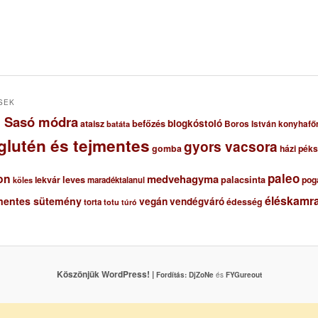
SEK
ől Sasó módra
blogkóstoló
ataisz
befőzés
Boros István konyhafő
batáta
glutén és tejmentes
gyors vacsora
gomba
házi pék
paleo
on
medvehagyma
lekvár
leves
palacsinta
pog
maradéktalanul
köles
éléskamra
mentes sütemény
vegán
vendégváró
édesség
torta
totu
túró
Köszönjük WordPress! |
Fordítás:
DjZoNe
és
FYGureout