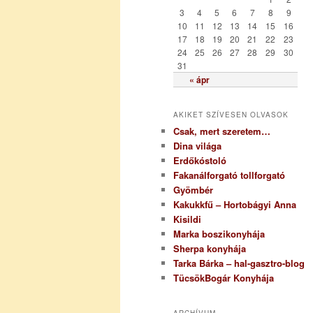
i
3
4
5
6
7
8
9
a
10
11
12
13
14
15
16
17
18
19
20
21
22
23
24
25
26
27
28
29
30
31
« ápr
AKIKET SZÍVESEN OLVASOK
Csak, mert szeretem…
Dina világa
Erdőkóstoló
Fakanálforgató tollforgató
Gyömbér
Kakukkfű – Hortobágyi Anna
Kisildi
Marka boszikonyhája
Sherpa konyhája
Tarka Bárka – hal-gasztro-blog
TücsökBogár Konyhája
ARCHÍVUM