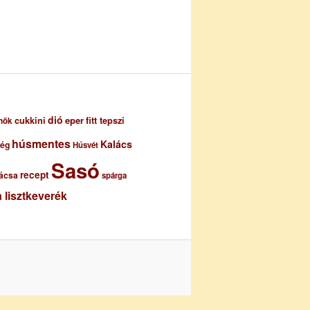
dió
eper
cukkini
fitt tepszi
nök
húsmentes
Kalács
ség
Húsvét
Sasó
recept
ácsa
spárga
 lisztkeverék