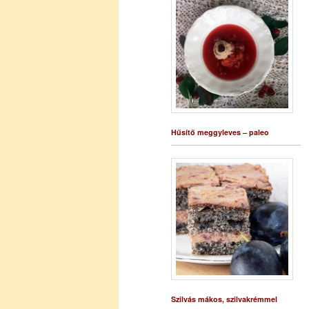
Hűsítő meggyleves – paleo
Szilvás mákos, szilvakrémmel