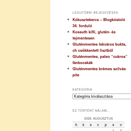
LEGUTÓBBI BEJEGYZÉSEK
Kókusztekercs – Blogkóstoló
34. forduló
Kossuth kifli, glutén- és
tejmentesen
Gluténmentes lekváros bukta,
ch csökkentett lisztből
Gluténmentes, paleo “cukros”
fánkocskák
Gluténmentes krémes szilvás
pite
KATEGÓRIA
K
a
t
EZ TÖRTÉNT NÁLAM…
e
g
2026. AUGUSZTUS
ó
h
k
s
c
p
s
v
r
1
2