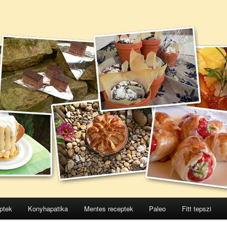
ptek
Konyhapatika
Mentes receptek
Paleo
Fitt tepszi