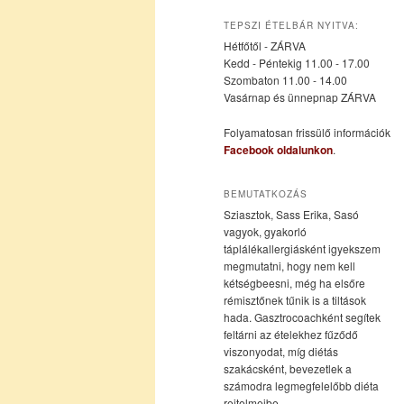
az
a
TEPSZI ÉTELBÁR NYITVA:
Hétfőtől - ZÁRVA
elsődleges
másodlagos
Kedd - Péntekig 11.00 - 17.00
Szombaton 11.00 - 14.00
Vasárnap és ünnepnap ZÁRVA
tartalomra
tartalomra
Folyamatosan frissülő információk
Facebook oldalunkon
.
BEMUTATKOZÁS
Sziasztok, Sass Erika, Sasó
vagyok, gyakorló
táplálékallergiásként igyekszem
megmutatni, hogy nem kell
kétségbeesni, még ha elsőre
rémisztőnek tűnik is a tiltások
hada. Gasztrocoachként segítek
feltárni az ételekhez fűződő
viszonyodat, míg diétás
szakácsként, bevezetlek a
számodra legmegfelelőbb diéta
rejtelmeibe.