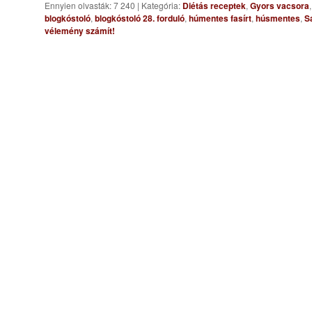
Ennyien olvasták: 7 240
|
Kategória:
Diétás receptek
,
Gyors vacsora
blogkóstoló
,
blogkóstoló 28. forduló
,
húmentes fasírt
,
húsmentes
,
S
vélemény számít!