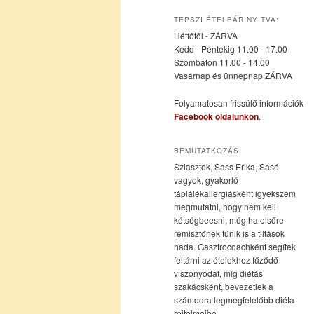
az
a
TEPSZI ÉTELBÁR NYITVA:
Hétfőtől - ZÁRVA
elsődleges
másodlagos
Kedd - Péntekig 11.00 - 17.00
Szombaton 11.00 - 14.00
Vasárnap és ünnepnap ZÁRVA
tartalomra
tartalomra
Folyamatosan frissülő információk
Facebook oldalunkon
.
BEMUTATKOZÁS
Sziasztok, Sass Erika, Sasó
vagyok, gyakorló
táplálékallergiásként igyekszem
megmutatni, hogy nem kell
kétségbeesni, még ha elsőre
rémisztőnek tűnik is a tiltások
hada. Gasztrocoachként segítek
feltárni az ételekhez fűződő
viszonyodat, míg diétás
szakácsként, bevezetlek a
számodra legmegfelelőbb diéta
rejtelmeibe.