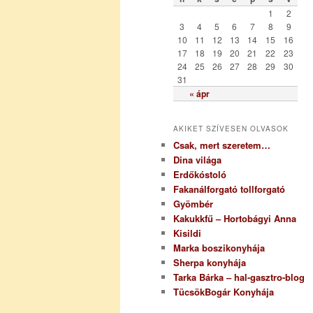
r
1
2
i
3
4
5
6
7
8
9
a
10
11
12
13
14
15
16
17
18
19
20
21
22
23
24
25
26
27
28
29
30
31
« ápr
AKIKET SZÍVESEN OLVASOK
Csak, mert szeretem…
Dina világa
Erdőkóstoló
Fakanálforgató tollforgató
Gyömbér
Kakukkfű – Hortobágyi Anna
Kisildi
Marka boszikonyhája
Sherpa konyhája
Tarka Bárka – hal-gasztro-blog
TücsökBogár Konyhája