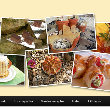
ptek
Konyhapatika
Mentes receptek
Paleo
Fitt tepszi