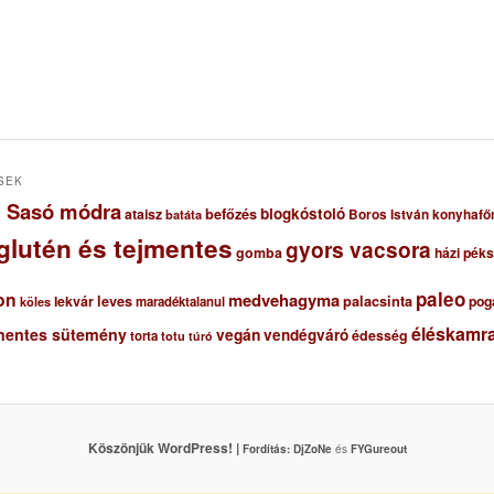
SEK
ől Sasó módra
blogkóstoló
ataisz
befőzés
Boros István konyhafő
batáta
glutén és tejmentes
gyors vacsora
gomba
házi pék
paleo
on
medvehagyma
lekvár
leves
palacsinta
pog
maradéktalanul
köles
éléskamra
mentes sütemény
vegán
vendégváró
édesség
torta
totu
túró
Köszönjük WordPress! |
Fordítás:
DjZoNe
és
FYGureout