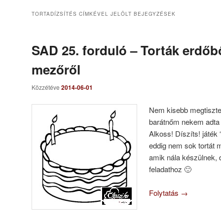
TORTADÍZSÍTÉS
CÍMKÉVEL JELÖLT BEJEGYZÉSEK
SAD 25. forduló – Torták erdőbő
mezőről
Közzétéve
2014-06-01
Nem kisebb megtisztel
barátnőm nekem adta 
Alkoss! Díszíts! játék
eddig nem sok tortát
amik nála készülnek, 
feladathoz 🙂
Folytatás
→