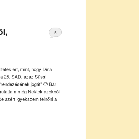
l,
5
tetés ért, mint, hogy Dina
a 25. SAD, azaz Süss!
 “rendezésének jogát” 🙂 Bár
 mutattam még Nektek azokból
de azért igyekszem felnőni a