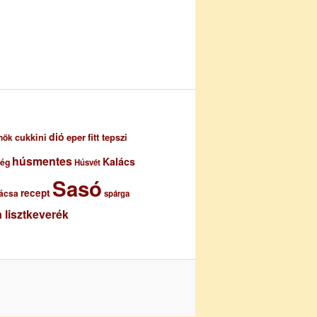
dió
eper
cukkini
fitt tepszi
nök
húsmentes
Kalács
ség
Húsvét
Sasó
recept
ácsa
spárga
 lisztkeverék