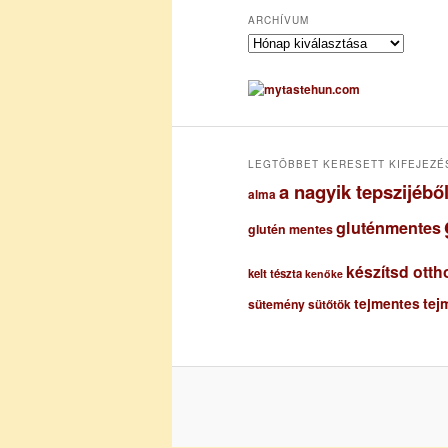
ARCHÍVUM
A
r
c
h
í
v
u
LEGTÖBBET KERESETT KIFEJEZÉ
m
a nagyik tepszijéb
alma
gluténmentes
glutén mentes
készítsd otth
kelt tészta
kenőke
tejmentes
tej
sütemény
sütőtök