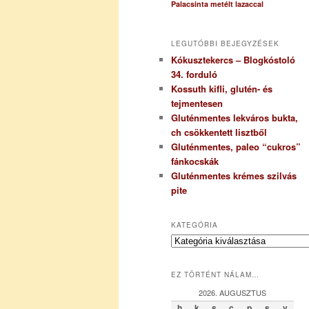
Palacsinta metélt lazaccal
LEGUTÓBBI BEJEGYZÉSEK
Kókusztekercs – Blogkóstoló
34. forduló
Kossuth kifli, glutén- és
tejmentesen
Gluténmentes lekváros bukta,
ch csökkentett lisztből
Gluténmentes, paleo “cukros”
fánkocskák
Gluténmentes krémes szilvás
pite
KATEGÓRIA
K
a
t
EZ TÖRTÉNT NÁLAM…
e
g
2026. AUGUSZTUS
ó
h
k
s
c
p
s
v