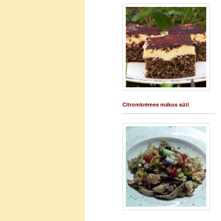
Citromkrémes mákos süti