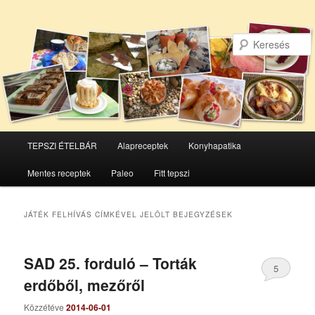
Főmenü
TEPSZI ÉTELBÁR
Alapreceptek
Konyhapatika
Tovább
Tovább
Mentes receptek
Paleo
Fitt tepszi
az
a
elsődleges
másodlagos
JÁTÉK FELHÍVÁS
CÍMKÉVEL JELÖLT BEJEGYZÉSEK
tartalomra
tartalomra
SAD 25. forduló – Torták
5
erdőből, mezőről
Közzétéve
2014-06-01