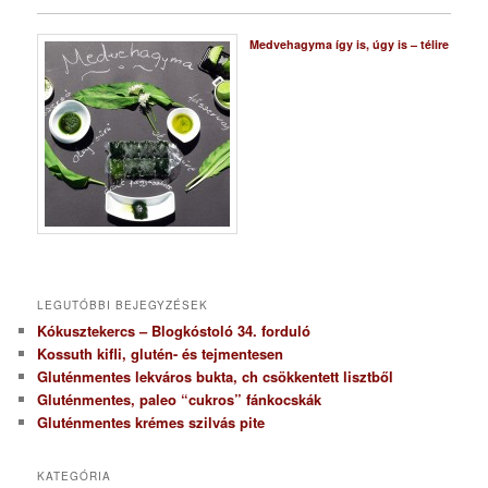
Medvehagyma így is, úgy is – télire
LEGUTÓBBI BEJEGYZÉSEK
Kókusztekercs – Blogkóstoló 34. forduló
Kossuth kifli, glutén- és tejmentesen
Gluténmentes lekváros bukta, ch csökkentett lisztből
Gluténmentes, paleo “cukros” fánkocskák
Gluténmentes krémes szilvás pite
KATEGÓRIA