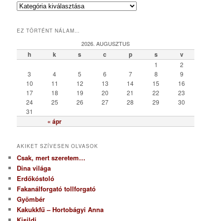
K
a
t
EZ TÖRTÉNT NÁLAM…
e
g
2026. AUGUSZTUS
ó
h
k
s
c
p
s
v
r
1
2
i
3
4
5
6
7
8
9
a
10
11
12
13
14
15
16
17
18
19
20
21
22
23
24
25
26
27
28
29
30
31
« ápr
AKIKET SZÍVESEN OLVASOK
Csak, mert szeretem…
Dina világa
Erdőkóstoló
Fakanálforgató tollforgató
Gyömbér
Kakukkfű – Hortobágyi Anna
Kisildi