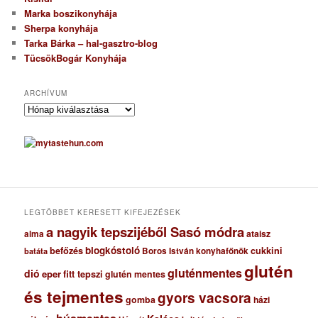
Marka boszikonyhája
Sherpa konyhája
Tarka Bárka – hal-gasztro-blog
TücsökBogár Konyhája
ARCHÍVUM
A
r
c
h
í
v
u
m
LEGTÖBBET KERESETT KIFEJEZÉSEK
a nagyik tepszijéből Sasó módra
ataisz
alma
blogkóstoló
befőzés
cukkini
Boros István konyhafőnök
batáta
glutén
gluténmentes
dió
eper
fitt tepszi
glutén mentes
és tejmentes
gyors vacsora
gomba
házi