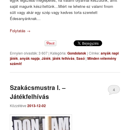
egyik legszebb meglepetés, ha valami olyannal készülünk, amit
saját magunk készítettünk…Miért ne lehetne ez valami finom
süti vagy akár egy szép vagy kedves torta szeretett
Édesanyánknak…
Folytatás
→
Ennyien olvasták: 3 607
|
Kategória:
Gondolatok
|
Címke:
anyák napi
játék
,
anyák napja
,
Játék
,
játék felhívás
,
Sasó
|
Minden vélemény
számít!
Szakácsmustra I. –
4
Játékfelhívás
Közzétéve
2013-12-02