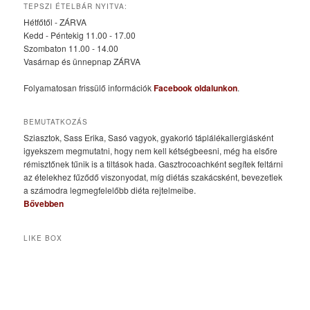
TEPSZI ÉTELBÁR NYITVA:
Hétfőtől - ZÁRVA
Kedd - Péntekig 11.00 - 17.00
Szombaton 11.00 - 14.00
Vasárnap és ünnepnap ZÁRVA
Folyamatosan frissülő információk
Facebook oldalunkon
.
BEMUTATKOZÁS
Sziasztok, Sass Erika, Sasó vagyok, gyakorló táplálékallergiásként
igyekszem megmutatni, hogy nem kell kétségbeesni, még ha elsőre
rémisztőnek tűnik is a tiltások hada. Gasztrocoachként segítek feltárni
az ételekhez fűződő viszonyodat, míg diétás szakácsként, bevezetlek
a számodra legmegfelelőbb diéta rejtelmeibe.
Bővebben
LIKE BOX