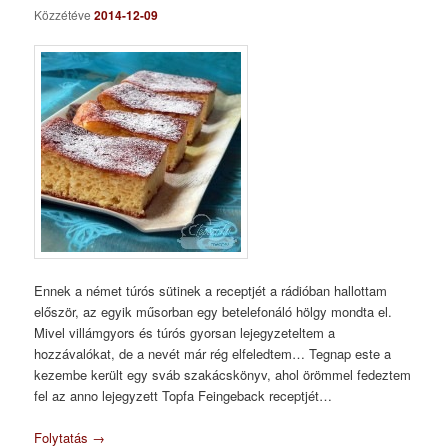
Közzétéve
2014-12-09
Ennek a német túrós sütinek a receptjét a rádióban hallottam
először, az egyik műsorban egy betelefonáló hölgy mondta el.
Mivel villámgyors és túrós gyorsan lejegyzeteltem a
hozzávalókat, de a nevét már rég elfeledtem… Tegnap este a
kezembe került egy sváb szakácskönyv, ahol örömmel fedeztem
fel az anno lejegyzett Topfa Feingeback receptjét…
Folytatás
→