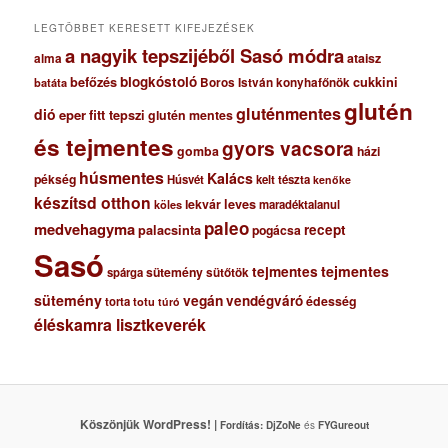
m
LEGTÖBBET KERESETT KIFEJEZÉSEK
a nagyik tepszijéből Sasó módra
ataisz
alma
blogkóstoló
befőzés
cukkini
Boros István konyhafőnök
batáta
glutén
gluténmentes
dió
eper
fitt tepszi
glutén mentes
és tejmentes
gyors vacsora
gomba
házi
húsmentes
Kalács
pékség
Húsvét
kelt tészta
kenőke
készítsd otthon
lekvár
leves
maradéktalanul
köles
paleo
medvehagyma
recept
palacsinta
pogácsa
Sasó
tejmentes
tejmentes
sütemény
spárga
sütőtök
sütemény
vegán
vendégváró
édesség
torta
totu
túró
éléskamra lisztkeverék
Köszönjük WordPress! |
Fordítás:
DjZoNe
és
FYGureout