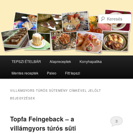
Főmenü
TEPSZI ÉTELBÁR
Alapreceptek
Konyhapatika
Tovább
Tovább
Mentes receptek
Paleo
Fitt tepszi
az
a
elsődleges
másodlagos
VILLÁMGYORS TÚRÓS SÜTEMÉNY
CÍMKÉVEL JELÖLT
BEJEGYZÉSEK
tartalomra
tartalomra
Topfa Feingeback – a
3
villámgyors túrós süti