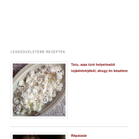
LEGKEDVELETEBB RECEPTEK
Totu, azaz túró helyettesítő
tojásfehérjéből, ahogy én készítem
Répatatár