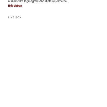
a számodra legmegfelelőbb diéta rejtelmeibe.
Bővebben
LIKE BOX