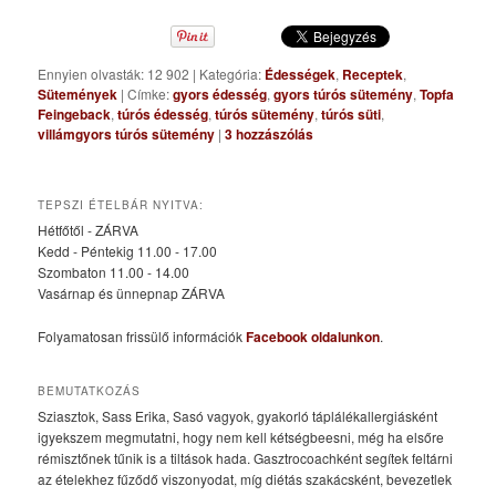
Ennyien olvasták: 12 902
|
Kategória:
Édességek
,
Receptek
,
Sütemények
|
Címke:
gyors édesség
,
gyors túrós sütemény
,
Topfa
Feingeback
,
túrós édesség
,
túrós sütemény
,
túrós süti
,
villámgyors túrós sütemény
|
3
hozzászólás
TEPSZI ÉTELBÁR NYITVA:
Hétfőtől - ZÁRVA
Kedd - Péntekig 11.00 - 17.00
Szombaton 11.00 - 14.00
Vasárnap és ünnepnap ZÁRVA
Folyamatosan frissülő információk
Facebook oldalunkon
.
BEMUTATKOZÁS
Sziasztok, Sass Erika, Sasó vagyok, gyakorló táplálékallergiásként
igyekszem megmutatni, hogy nem kell kétségbeesni, még ha elsőre
rémisztőnek tűnik is a tiltások hada. Gasztrocoachként segítek feltárni
az ételekhez fűződő viszonyodat, míg diétás szakácsként, bevezetlek