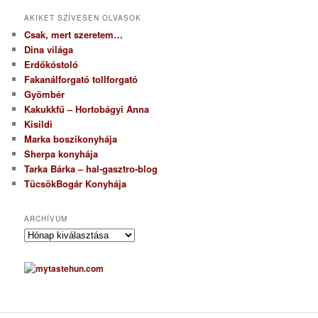
AKIKET SZÍVESEN OLVASOK
Csak, mert szeretem…
Dina világa
Erdőkóstoló
Fakanálforgató tollforgató
Gyömbér
Kakukkfű – Hortobágyi Anna
Kisildi
Marka boszikonyhája
Sherpa konyhája
Tarka Bárka – hal-gasztro-blog
TücsökBogár Konyhája
ARCHÍVUM
A
r
c
h
í
v
u