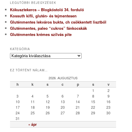
LEGUTÓBBI BEJEGYZÉSEK
Kókusztekercs – Blogkóstoló 34. forduló
Kossuth kifli, glutén- és tejmentesen
Gluténmentes lekváros bukta, ch csökkentett lisztből
Gluténmentes, paleo “cukros” fánkocskák
Gluténmentes krémes szilvás pite
KATEGÓRIA
K
a
t
EZ TÖRTÉNT NÁLAM…
e
g
2026. AUGUSZTUS
ó
h
k
s
c
p
s
v
r
1
2
i
3
4
5
6
7
8
9
a
10
11
12
13
14
15
16
17
18
19
20
21
22
23
24
25
26
27
28
29
30
31
« ápr