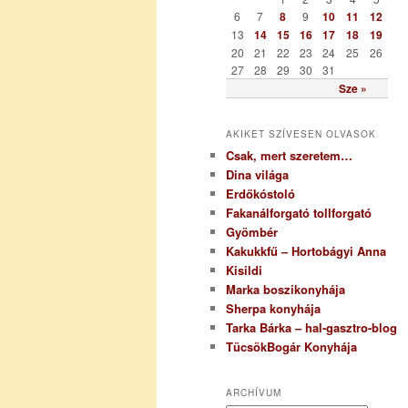
i
6
7
8
9
10
11
12
a
13
14
15
16
17
18
19
20
21
22
23
24
25
26
27
28
29
30
31
Sze »
AKIKET SZÍVESEN OLVASOK
Csak, mert szeretem…
Dina világa
Erdőkóstoló
Fakanálforgató tollforgató
Gyömbér
Kakukkfű – Hortobágyi Anna
Kisildi
Marka boszikonyhája
Sherpa konyhája
Tarka Bárka – hal-gasztro-blog
TücsökBogár Konyhája
ARCHÍVUM