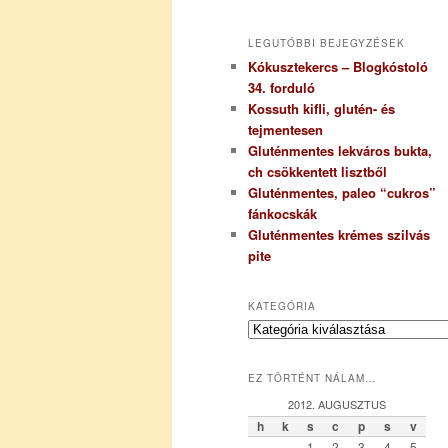
LEGUTÓBBI BEJEGYZÉSEK
Kókusztekercs – Blogkóstoló
34. forduló
Kossuth kifli, glutén- és
tejmentesen
Gluténmentes lekváros bukta,
ch csökkentett lisztből
Gluténmentes, paleo “cukros”
fánkocskák
Gluténmentes krémes szilvás
pite
KATEGÓRIA
K
a
t
EZ TÖRTÉNT NÁLAM…
e
g
2012. AUGUSZTUS
ó
h
k
s
c
p
s
v
r
1
2
3
4
5