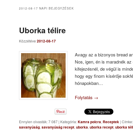
2012-08-17
NAPI BEJEGYZÉSEK
Uborka télire
Közzétéve
2012-08-17
Avagy az a bizonyos bread an
Nos, igen, én is maradnék a
kifejezésnél, de végül is min
hogy egy finom kísérője sokfél
hónapokban…
Folytatás
→
Ennyien olvasták: 7 087
|
Kategória:
Kamra polcra
,
Receptek
|
Címke:
savanyúság
,
savanyúság recept
,
uborka
,
uborka recept
,
uborka tél