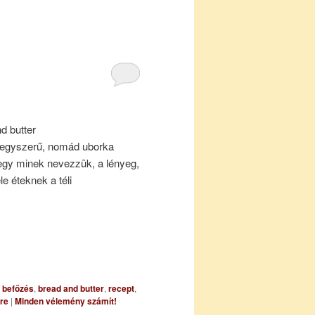
d butter
z egyszerű, nomád uborka
degy minek nevezzük, a lényeg,
e éteknek a téli
befőzés
,
bread and butter
,
recept
,
ire
|
Minden vélemény számít!