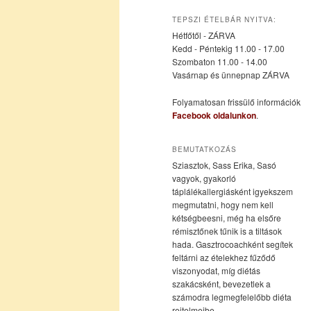
az
a
TEPSZI ÉTELBÁR NYITVA:
Hétfőtől - ZÁRVA
elsődleges
másodlagos
Kedd - Péntekig 11.00 - 17.00
Szombaton 11.00 - 14.00
Vasárnap és ünnepnap ZÁRVA
tartalomra
tartalomra
Folyamatosan frissülő információk
Facebook oldalunkon
.
BEMUTATKOZÁS
Sziasztok, Sass Erika, Sasó
vagyok, gyakorló
táplálékallergiásként igyekszem
megmutatni, hogy nem kell
kétségbeesni, még ha elsőre
rémisztőnek tűnik is a tiltások
hada. Gasztrocoachként segítek
feltárni az ételekhez fűződő
viszonyodat, míg diétás
szakácsként, bevezetlek a
számodra legmegfelelőbb diéta
rejtelmeibe.