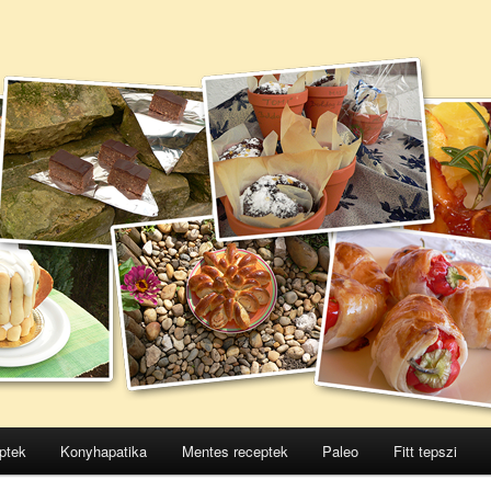
ptek
Konyhapatika
Mentes receptek
Paleo
Fitt tepszi