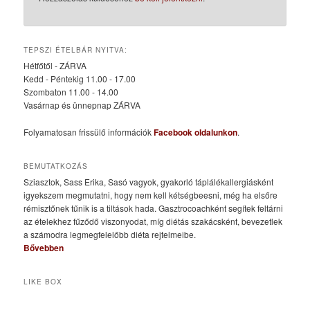
TEPSZI ÉTELBÁR NYITVA:
Hétfőtől - ZÁRVA
Kedd - Péntekig 11.00 - 17.00
Szombaton 11.00 - 14.00
Vasárnap és ünnepnap ZÁRVA
Folyamatosan frissülő információk
Facebook oldalunkon
.
BEMUTATKOZÁS
Sziasztok, Sass Erika, Sasó vagyok, gyakorló táplálékallergiásként
igyekszem megmutatni, hogy nem kell kétségbeesni, még ha elsőre
rémisztőnek tűnik is a tiltások hada. Gasztrocoachként segítek feltárni
az ételekhez fűződő viszonyodat, míg diétás szakácsként, bevezetlek
a számodra legmegfelelőbb diéta rejtelmeibe.
Bővebben
LIKE BOX