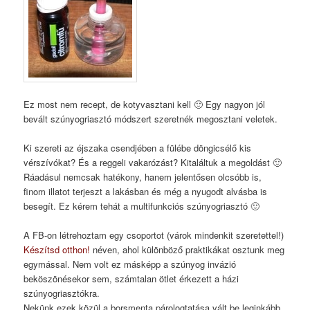
Ez most nem recept, de kotyvasztani kell 🙂 Egy nagyon jól
bevált szúnyogriasztó módszert szeretnék megosztani veletek.
Ki szereti az éjszaka csendjében a fülébe döngicsélő kis
vérszívókat? És a reggeli vakarózást? Kitaláltuk a megoldást 🙂
Ráadásul nemcsak hatékony, hanem jelentősen olcsóbb is,
finom illatot terjeszt a lakásban és még a nyugodt alvásba is
besegít. Ez kérem tehát a multifunkciós szúnyogriasztó 🙂
A FB-on létrehoztam egy csoportot (várok mindenkit szeretettel!)
Készítsd otthon!
néven, ahol különböző praktikákat osztunk meg
egymással. Nem volt ez másképp a szúnyog invázió
beköszönésekor sem, számtalan ötlet érkezett a házi
szúnyogriasztókra.
Nekünk ezek közül a borsmenta párologtatása vált be leginkább,