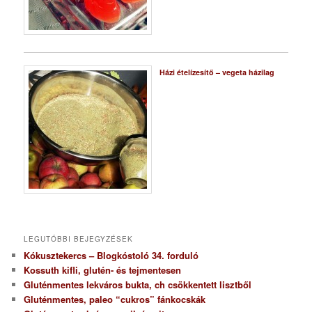
Házi ételízesítő – vegeta házilag
LEGUTÓBBI BEJEGYZÉSEK
Kókusztekercs – Blogkóstoló 34. forduló
Kossuth kifli, glutén- és tejmentesen
Gluténmentes lekváros bukta, ch csökkentett lisztből
Gluténmentes, paleo “cukros” fánkocskák