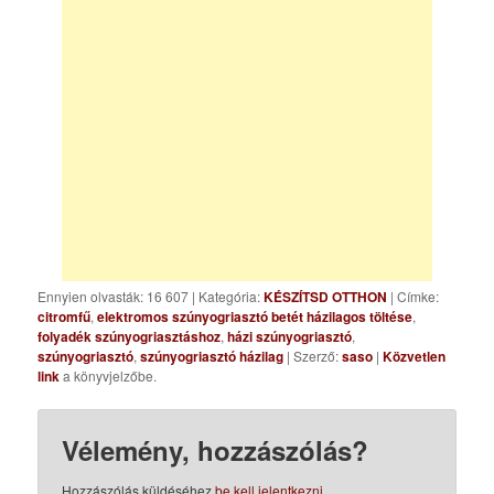
Ennyien olvasták: 16 607
|
Kategória:
KÉSZÍTSD OTTHON
| Címke:
citromfű
,
elektromos szúnyogriasztó betét házilagos töltése
,
folyadék szúnyogriasztáshoz
,
házi szúnyogriasztó
,
szúnyogriasztó
,
szúnyogriasztó házilag
| Szerző:
saso
|
Közvetlen
link
a könyvjelzőbe.
Vélemény, hozzászólás?
Hozzászólás küldéséhez
be kell jelentkezni
.