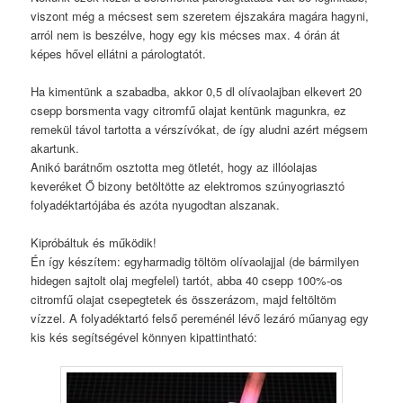
viszont még a mécsest sem szeretem éjszakára magára hagyni,
arról nem is beszélve, hogy egy kis mécses max. 4 órán át
képes hővel ellátni a párologtatót.
Ha kimentünk a szabadba, akkor 0,5 dl olívaolajban elkevert 20
csepp borsmenta vagy citromfű olajat kentünk magunkra, ez
remekül távol tartotta a vérszívókat, de így aludni azért mégsem
akartunk.
Anikó barátnőm osztotta meg ötletét, hogy az illóolajas
keveréket Ő bizony betöltötte az elektromos szúnyogriasztó
folyadéktartójába és azóta nyugodtan alszanak.
Kipróbáltuk és működik!
Én így készítem: egyharmadig töltöm olívaolajjal (de bármilyen
hidegen sajtolt olaj megfelel) tartót, abba 40 csepp 100%-os
citromfű olajat csepegtetek és összerázom, majd feltöltöm
vízzel. A folyadéktartó felső pereménél lévő lezáró műanyag egy
kis kés segítségével könnyen kipattintható: