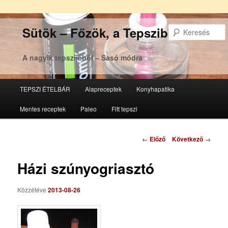
Sütök – Főzök, a Tepsziből
A nagyik tepszijéből – Sasó módra
Főmenü
TEPSZI ÉTELBÁR
Alapreceptek
Konyhapatika
Tovább
Tovább
Mentes receptek
Paleo
Fitt tepszi
az
a
elsődleges
másodlagos
Bejegyzés
←
Előző
Következő
→
navigáció
tartalomra
tartalomra
Házi szúnyogriasztó
Közzétéve
2013-08-26