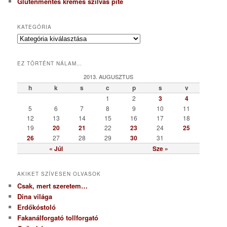
Gluténmentes krémes szilvás pite
KATEGÓRIA
K
a
t
EZ TÖRTÉNT NÁLAM…
e
g
2013. AUGUSZTUS
ó
h
k
s
c
p
s
v
r
1
2
3
4
i
5
6
7
8
9
10
11
a
12
13
14
15
16
17
18
19
20
21
22
23
24
25
26
27
28
29
30
31
« Júl
Sze »
AKIKET SZÍVESEN OLVASOK
Csak, mert szeretem…
Dina világa
Erdőkóstoló
Fakanálforgató tollforgató