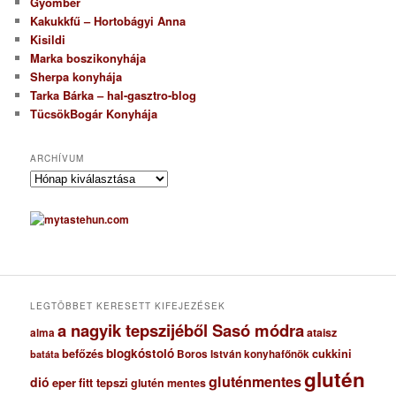
Gyömbér
Kakukkfű – Hortobágyi Anna
Kisildi
Marka boszikonyhája
Sherpa konyhája
Tarka Bárka – hal-gasztro-blog
TücsökBogár Konyhája
ARCHÍVUM
A
r
c
h
í
v
u
m
LEGTÖBBET KERESETT KIFEJEZÉSEK
a nagyik tepszijéből Sasó módra
ataisz
alma
blogkóstoló
befőzés
cukkini
Boros István konyhafőnök
batáta
glutén
gluténmentes
dió
eper
fitt tepszi
glutén mentes