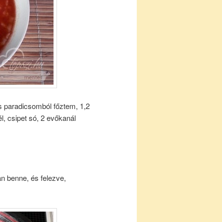
s paradicsomból főztem, 1,2
l, csipet só, 2 evőkanál
n benne, és felezve,