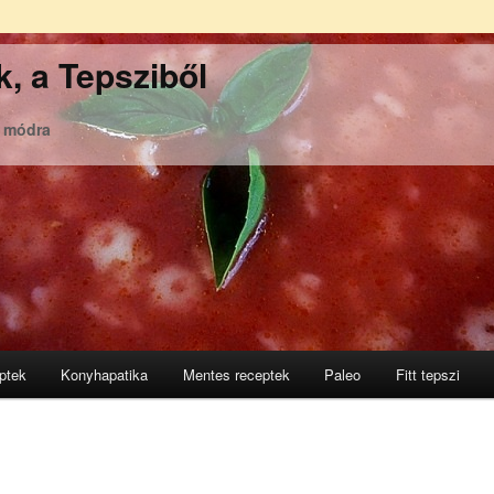
, a Tepsziből
ó módra
ptek
Konyhapatika
Mentes receptek
Paleo
Fitt tepszi