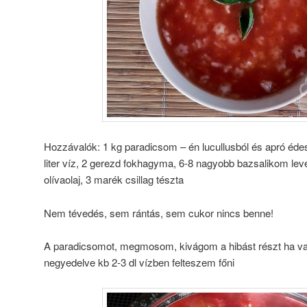
Hozzávalók: 1 kg paradicsom – én lucullusból és apró éde
liter víz, 2 gerezd fokhagyma, 6-8 nagyobb bazsalikom levé
olívaolaj, 3 marék csillag tészta
Nem tévedés, sem rántás, sem cukor nincs benne!
A paradicsomot, megmosom, kivágom a hibást részt ha va
negyedelve kb 2-3 dl vízben felteszem főni