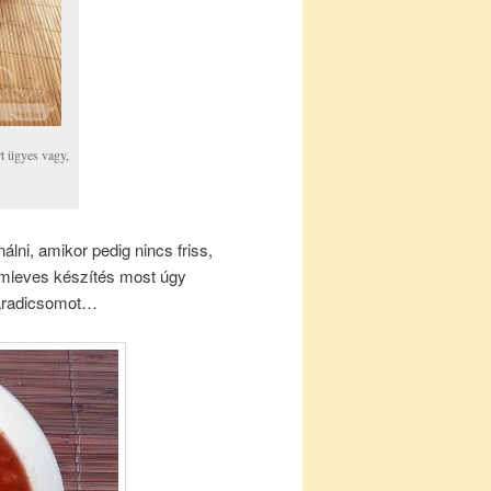
rt ügyes vagy,
lni, amikor pedig nincs friss,
somleves készítés most úgy
paradicsomot…