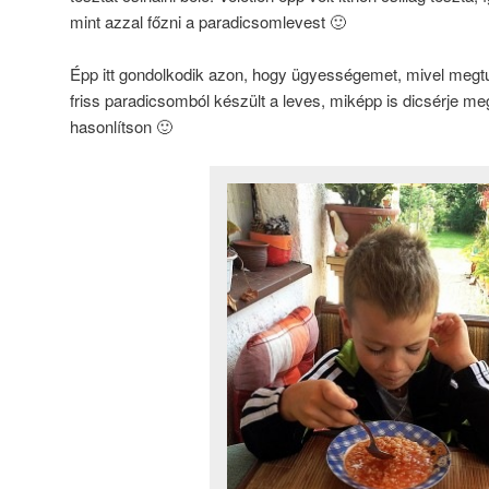
mint azzal főzni a paradicsomlevest 🙂
Épp itt gondolkodik azon, hogy ügyességemet, mivel megtu
friss paradicsomból készült a leves, miképp is dicsérje me
hasonlítson 🙂