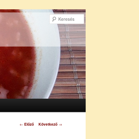
Keresés
Bejegyzés
←
Előző
Következő
→
navigáció