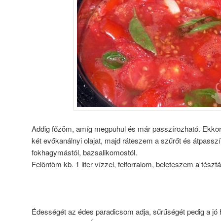
Addig főzöm, amíg megpuhul és már passzírozható. Ekko
két evőkanálnyi olajat, majd ráteszem a szűrőt és átpass
fokhagymástól, bazsalikomostól.
Felöntöm kb. 1 liter vízzel, felforralom, beleteszem a tés
Édességét az édes paradicsom adja, sűrűségét pedig a jó 