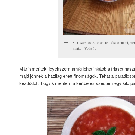
Star Wars levest, csak Te tudsz csinálni, me
mint…. Yoda 🙂
Már ismeritek, igyekszem amíg lehet inkább a frisset haszná
majd jönnek a házilag eltett finomságok. Tehát a paradic
kezdődött, hogy kimentem a kertbe és szedtem egy kiló 