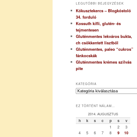
LEGUTÓBBI BEJEGYZÉSEK
Kókusztekercs – Blogkóstoló
34. forduló
Kossuth kifli, glutén- és
tejmentesen
Gluténmentes lekváros bukta,
ch csökkentett lisztből
Gluténmentes, paleo “cukros”
fánkocskák
Gluténmentes krémes szilvás
pite
KATEGÓRIA
K
a
t
EZ TÖRTÉNT NÁLAM…
e
g
2014. AUGUSZTUS
ó
h
k
s
c
p
s
v
r
1
2
3
i
4
5
6
7
8
9
10