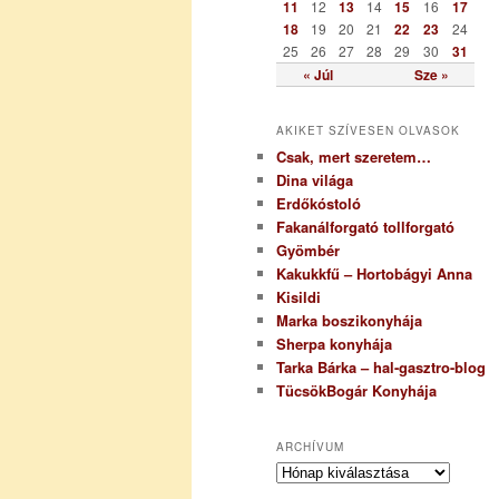
a
11
12
13
14
15
16
17
18
19
20
21
22
23
24
25
26
27
28
29
30
31
« Júl
Sze »
AKIKET SZÍVESEN OLVASOK
Csak, mert szeretem…
Dina világa
Erdőkóstoló
Fakanálforgató tollforgató
Gyömbér
Kakukkfű – Hortobágyi Anna
Kisildi
Marka boszikonyhája
Sherpa konyhája
Tarka Bárka – hal-gasztro-blog
TücsökBogár Konyhája
ARCHÍVUM
A
r