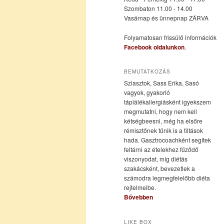
Szombaton 11.00 - 14.00
Vasárnap és ünnepnap ZÁRVA
tartalomra
tartalomra
Folyamatosan frissülő információk
Facebook oldalunkon
.
BEMUTATKOZÁS
Sziasztok, Sass Erika, Sasó
vagyok, gyakorló
táplálékallergiásként igyekszem
megmutatni, hogy nem kell
kétségbeesni, még ha elsőre
rémisztőnek tűnik is a tiltások
hada. Gasztrocoachként segítek
feltárni az ételekhez fűződő
viszonyodat, míg diétás
szakácsként, bevezetlek a
számodra legmegfelelőbb diéta
rejtelmeibe.
Bővebben
LIKE BOX