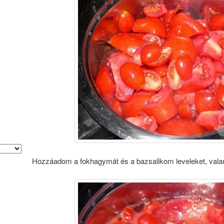
Hozzáadom a fokhagymát és a bazsalikom leveleket, valami