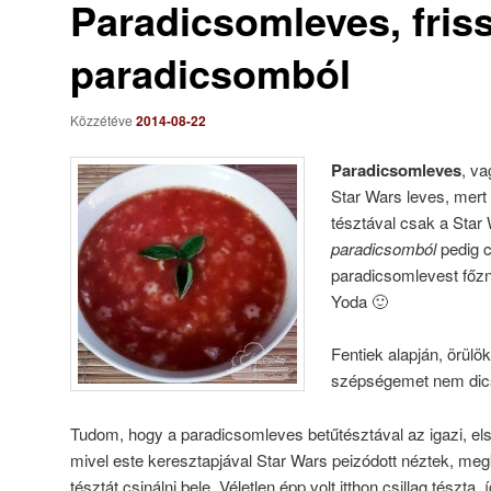
Paradicsomleves, fris
paradicsomból
Közzétéve
2014-08-22
Paradicsomleves
, va
Star Wars leves, mert 
tésztával csak a Star
paradicsomból
pedig 
paradicsomlevest főzn
Yoda 🙂
Fentiek alapján, örülö
szépségemet nem dics
Tudom, hogy a paradicsomleves betűtésztával az igazi, első
mivel este keresztapjával Star Wars peizódott néztek, megk
tésztát csinálni bele. Véletlen épp volt itthon csillag tészt