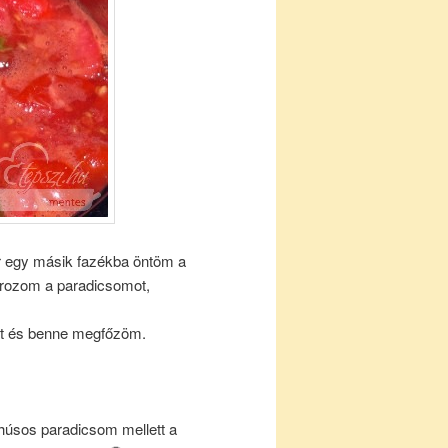
r egy másik fazékba öntöm a
zírozom a paradicsomot,
ztát és benne megfőzöm.
húsos paradicsom mellett a