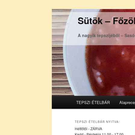
Sütök – Főzök
A nagyik tepszijéből – Sas
Főmenü
TEPSZI ÉTELBÁR
Alaprece
Tovább
Tovább
az
a
TEPSZI ÉTELBÁR NYITVA:
Hétfőtől - ZÁRVA
elsődleges
másodlagos
Kedd - Péntekig 11.00 - 17.00