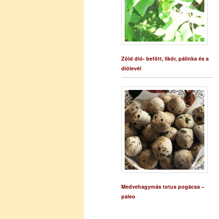
Zöld dió- befőtt, likőr, pálinka és a
diólevél
Medvehagymás totus pogácsa –
paleo