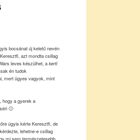
s
gyis bocsánat új keletű nevén
Keresztfi, azt mondta csillag
 Wars leves készülhet, a
kerti
csak én tudok
i, mert ügyes vagyok, mint
k, hogy a gyerek a
éri 🙂
re úgyis kérte Keresztfi, de
érdezte, lehetne-e csillag
a, így mi sem természetesebb,