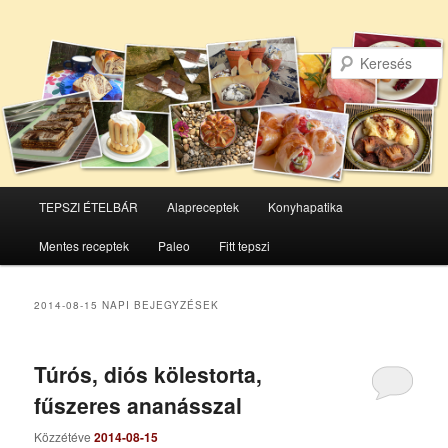
Főmenü
TEPSZI ÉTELBÁR
Alapreceptek
Konyhapatika
Tovább
Tovább
Mentes receptek
Paleo
Fitt tepszi
az
a
elsődleges
másodlagos
2014-08-15
NAPI BEJEGYZÉSEK
tartalomra
tartalomra
Túrós, diós kölestorta,
fűszeres ananásszal
Közzétéve
2014-08-15