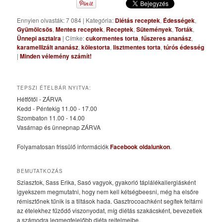
Ennyien olvasták: 7 084
|
Kategória:
Diétás receptek
,
Édességek
,
Gyümölcsös
,
Mentes receptek
,
Receptek
,
Sütemények
,
Torták
,
Ünnepi asztalra
|
Címke:
cukormentes torta
,
fűszeres ananász
,
karamellizált ananász
,
kölestorta
,
lisztmentes torta
,
túrós édesség
|
Minden vélemény számít!
TEPSZI ÉTELBÁR NYITVA:
Hétfőtől - ZÁRVA
Kedd - Péntekig 11.00 - 17.00
Szombaton 11.00 - 14.00
Vasárnap és ünnepnap ZÁRVA
Folyamatosan frissülő információk
Facebook oldalunkon
.
BEMUTATKOZÁS
Sziasztok, Sass Erika, Sasó vagyok, gyakorló táplálékallergiásként
igyekszem megmutatni, hogy nem kell kétségbeesni, még ha elsőre
rémisztőnek tűnik is a tiltások hada. Gasztrocoachként segítek feltárni
az ételekhez fűződő viszonyodat, míg diétás szakácsként, bevezetlek
a számodra legmegfelelőbb diéta rejtelmeibe.