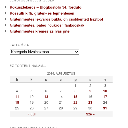
LEGUTÓBBI BEJEGYZÉSEK
Kókusztekercs – Blogkóstoló 34. forduló
Kossuth kifli, glutén- és tejmentesen
Gluténmentes lekváros bukta, ch csökkentett lisztből
Gluténmentes, paleo “cukros” fánkocskák
Gluténmentes krémes szilvás pite
KATEGÓRIA
K
a
t
EZ TÖRTÉNT NÁLAM…
e
g
2014. AUGUSZTUS
ó
h
k
s
c
p
s
v
r
1
2
3
i
4
5
6
7
8
9
10
a
11
12
13
14
15
16
17
18
19
20
21
22
23
24
25
26
27
28
29
30
31
« Júl
Sze »