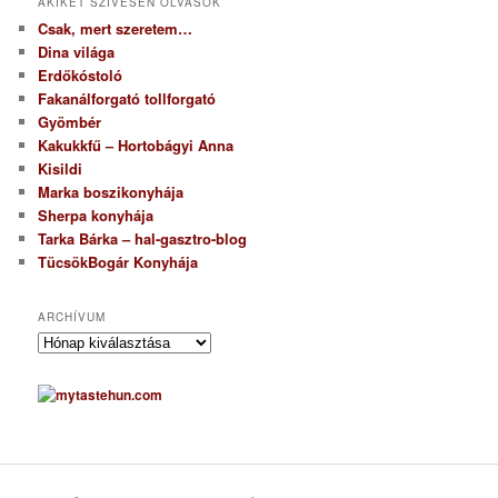
AKIKET SZÍVESEN OLVASOK
Csak, mert szeretem…
Dina világa
Erdőkóstoló
Fakanálforgató tollforgató
Gyömbér
Kakukkfű – Hortobágyi Anna
Kisildi
Marka boszikonyhája
Sherpa konyhája
Tarka Bárka – hal-gasztro-blog
TücsökBogár Konyhája
ARCHÍVUM
A
r
c
h
í
v
u
m