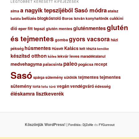
LEGTÖBBET KERESETT KIFEJEZÉSEK
a nagyik tepszijéből Sasó módra
ataisz
alma
blogkóstoló
befőzés
cukkini
Boros István konyhafőnök
batáta
glutén
gluténmentes
dió
eper
fitt tepszi
glutén mentes
és tejmentes
gyors vacsora
gomba
házi
húsmentes
Kalács
pékség
Húsvét
kelt tészta
kenőke
készítsd otthon
lekvár
leves
maradéktalanul
köles
paleo
medvehagyma
recept
palacsinta
pogácsa
Sasó
tejmentes
tejmentes
sütemény
spárga
sütőtök
sütemény
vegán
vendégváró
édesség
torta
totu
túró
éléskamra lisztkeverék
Köszönjük WordPress! |
Fordítás:
DjZoNe
és
FYGureout