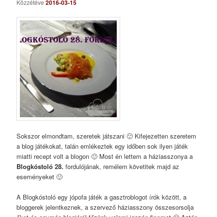
Közzétéve
2016-03-15
Sokszor elmondtam, szeretek játszani 🙂 Kifejezetten szeretem
a blog játékokat, talán emlékeztek egy időben sok ilyen játék
miatti recept volt a blogon 🙂 Most én lettem a háziasszonya a
Blogkóstoló 28.
fordulójának, remélem követitek majd az
eseményeket 🙂
A Blogkóstoló egy jópofa játék a gasztroblogot írók között, a
bloggerek jelentkeznek, a szervező háziasszony összesorsolja