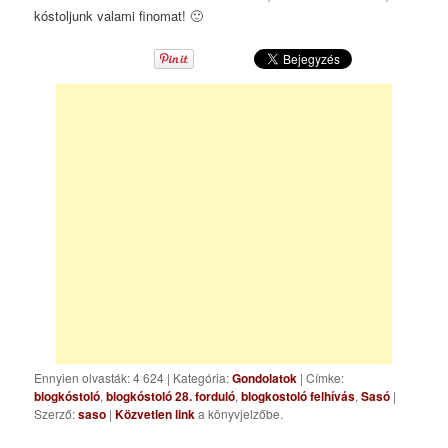
kóstoljunk valami finomat! 🙂
Ennyien olvasták: 4 624
|
Kategória:
Gondolatok
| Címke:
blogkóstoló
,
blogkóstoló 28. forduló
,
blogkostoló felhívás
,
Sasó
|
Szerző:
saso
|
Közvetlen link
a könyvjelzőbe.