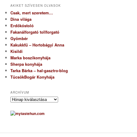
AKIKET SZÍVESEN OLVASOK
Csak, mert szeretem…
Dina világa
Erdőkóstoló
Fakanálforgató tollforgató
Gyömbér
Kakukkfű – Hortobágyi Anna
Kisildi
Marka boszikonyhája
Sherpa konyhája
Tarka Bárka – hal-gasztro-blog
TücsökBogár Konyhája
ARCHÍVUM
A
r
c
h
í
v
u