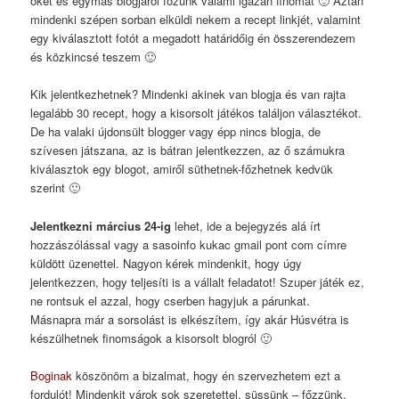
őket és egymás blogjáról főzünk valami igazán finomat 🙂 Aztán
mindenki szépen sorban elküldi nekem a recept linkjét, valamint
egy kiválasztott fotót a megadott határidőig én összerendezem
és közkincsé teszem 🙂
Kik jelentkezhetnek? Mindenki akinek van blogja és van rajta
legalább 30 recept, hogy a kisorsolt játékos találjon választékot.
De ha valaki újdonsült blogger vagy épp nincs blogja, de
szívesen játszana, az is bátran jelentkezzen, az ő számukra
kiválasztok egy blogot, amiről süthetnek-főzhetnek kedvük
szerint 🙂
Jelentkezni március 24-ig
lehet, ide a bejegyzés alá írt
hozzászólással vagy a sasoinfo kukac gmail pont com címre
küldött üzenettel. Nagyon kérek mindenkit, hogy úgy
jelentkezzen, hogy teljesíti is a vállalt feladatot! Szuper játék ez,
ne rontsuk el azzal, hogy cserben hagyjuk a párunkat.
Másnapra már a sorsolást is elkészítem, így akár Húsvétra is
készülhetnek finomságok a kisorsolt blogról 🙂
Boginak
köszönöm a bizalmat, hogy én szervezhetem ezt a
fordulót! Mindenkit várok sok szeretettel, süssünk – főzzünk,