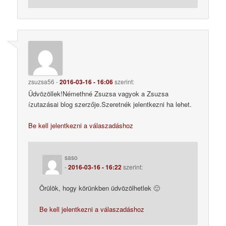
zsuzsa56
-
2016-03-16 - 16:06
szerint:
Üdvözöllek!Némethné Zsuzsa vagyok a Zsuzsa
ízutazásai blog szerzője.Szeretnék jelentkezni ha lehet.
Be kell jelentkezni a válaszadáshoz
saso
-
2016-03-16 - 16:22
szerint:
Örülök, hogy körünkben üdvözölhetlek 🙂
Be kell jelentkezni a válaszadáshoz