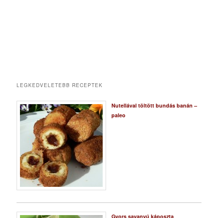
LEGKEDVELETEBB RECEPTEK
Nutellával töltött bundás banán –
paleo
Gyors savanyú káposzta