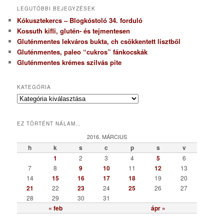
LEGUTÓBBI BEJEGYZÉSEK
Kókusztekercs – Blogkóstoló 34. forduló
Kossuth kifli, glutén- és tejmentesen
Gluténmentes lekváros bukta, ch csökkentett lisztből
Gluténmentes, paleo “cukros” fánkocskák
Gluténmentes krémes szilvás pite
KATEGÓRIA
K
a
t
EZ TÖRTÉNT NÁLAM…
e
g
2016. MÁRCIUS
ó
h
k
s
c
p
s
v
r
1
2
3
4
5
6
i
7
8
9
10
11
12
13
a
14
15
16
17
18
19
20
21
22
23
24
25
26
27
28
29
30
31
« feb
ápr »