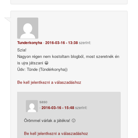
Tunderkonyha
-
2016-03-16 - 13:38
szerint:
Szia!
Nagyon régen nem kostoltam blogból, most szeretnék én
is ujra játszani 😀
Üdv: Tünde (Tündérkonyha))
Be kell jelentkezni a válaszadáshoz
saso
-
2016-03-16 - 15:48
szerint:
Örömmel várlak a játékra! 🙂
Be kell jelentkezni a válaszadáshoz