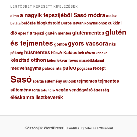
m
LEGTÖBBET KERESETT KIFEJEZÉSEK
a nagyik tepszijéből Sasó módra
ataisz
alma
blogkóstoló
befőzés
cukkini
Boros István konyhafőnök
batáta
glutén
gluténmentes
dió
eper
fitt tepszi
glutén mentes
és tejmentes
gyors vacsora
gomba
házi
húsmentes
Kalács
pékség
Húsvét
kelt tészta
kenőke
készítsd otthon
lekvár
leves
maradéktalanul
köles
paleo
medvehagyma
recept
palacsinta
pogácsa
Sasó
tejmentes
tejmentes
sütemény
spárga
sütőtök
sütemény
vegán
vendégváró
édesség
torta
totu
túró
éléskamra lisztkeverék
Köszönjük WordPress! |
Fordítás:
DjZoNe
és
FYGureout