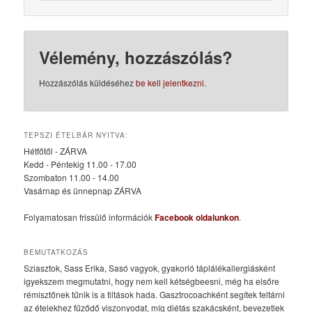
Vélemény, hozzászólás?
Hozzászólás küldéséhez
be kell jelentkezni
.
TEPSZI ÉTELBÁR NYITVA:
Hétfőtől - ZÁRVA
Kedd - Péntekig 11.00 - 17.00
Szombaton 11.00 - 14.00
Vasárnap és ünnepnap ZÁRVA
Folyamatosan frissülő információk
Facebook oldalunkon
.
BEMUTATKOZÁS
Sziasztok, Sass Erika, Sasó vagyok, gyakorló táplálékallergiásként
igyekszem megmutatni, hogy nem kell kétségbeesni, még ha elsőre
rémisztőnek tűnik is a tiltások hada. Gasztrocoachként segítek feltárni
az ételekhez fűződő viszonyodat, míg diétás szakácsként, bevezetlek