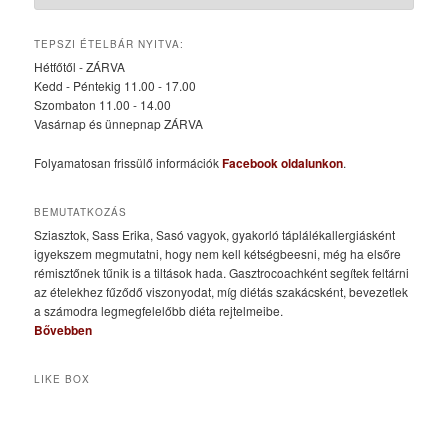
TEPSZI ÉTELBÁR NYITVA:
Hétfőtől - ZÁRVA
Kedd - Péntekig 11.00 - 17.00
Szombaton 11.00 - 14.00
Vasárnap és ünnepnap ZÁRVA
Folyamatosan frissülő információk
Facebook oldalunkon
.
BEMUTATKOZÁS
Sziasztok, Sass Erika, Sasó vagyok, gyakorló táplálékallergiásként
igyekszem megmutatni, hogy nem kell kétségbeesni, még ha elsőre
rémisztőnek tűnik is a tiltások hada. Gasztrocoachként segítek feltárni
az ételekhez fűződő viszonyodat, míg diétás szakácsként, bevezetlek
a számodra legmegfelelőbb diéta rejtelmeibe.
Bővebben
LIKE BOX