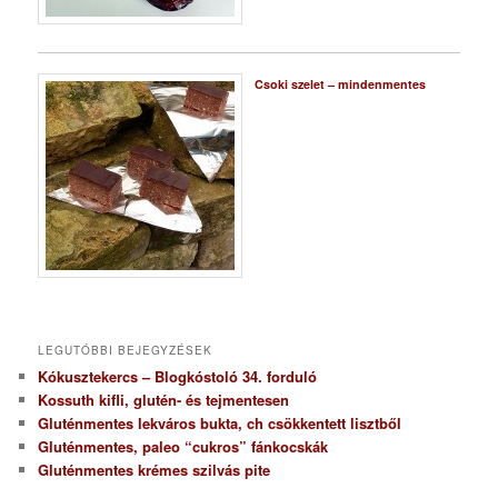
Csoki szelet – mindenmentes
LEGUTÓBBI BEJEGYZÉSEK
Kókusztekercs – Blogkóstoló 34. forduló
Kossuth kifli, glutén- és tejmentesen
Gluténmentes lekváros bukta, ch csökkentett lisztből
Gluténmentes, paleo “cukros” fánkocskák
Gluténmentes krémes szilvás pite