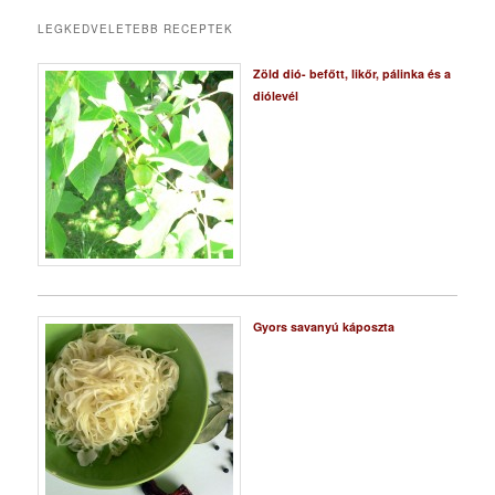
LEGKEDVELETEBB RECEPTEK
Zöld dió- befőtt, likőr, pálinka és a
diólevél
Gyors savanyú káposzta