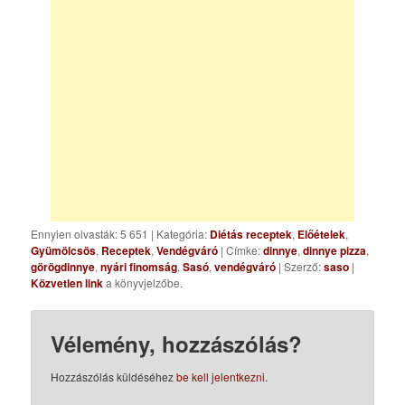
Ennyien olvasták: 5 651
|
Kategória:
Diétás receptek
,
Előételek
,
Gyümölcsös
,
Receptek
,
Vendégváró
| Címke:
dinnye
,
dinnye pizza
,
görögdinnye
,
nyári finomság
,
Sasó
,
vendégváró
| Szerző:
saso
|
Közvetlen link
a könyvjelzőbe.
Vélemény, hozzászólás?
Hozzászólás küldéséhez
be kell jelentkezni
.