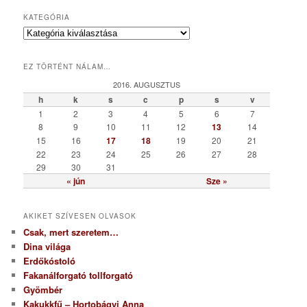
KATEGÓRIA
K
a
t
EZ TÖRTÉNT NÁLAM…
e
g
2016. AUGUSZTUS
ó
h
k
s
c
p
s
v
r
1
2
3
4
5
6
7
i
8
9
10
11
12
13
14
a
15
16
17
18
19
20
21
22
23
24
25
26
27
28
29
30
31
« jún
Sze »
AKIKET SZÍVESEN OLVASOK
Csak, mert szeretem…
Dina világa
Erdőkóstoló
Fakanálforgató tollforgató
Gyömbér
Kakukkfű – Hortobágyi Anna