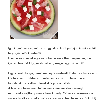
Igazi nyári vendégváró, de a gyerkőc kerti partyján is mindenkit
lenyűgözhetünk vele 🙂
Ráadásként ennél egyszerűbben elkészíthető ínyencség nem
igazán létezik! Higgyetek nekem, megér egy próbát! 🙂
Egy szelet dinnye, némi vékonyra szeletelt füstölt sonka és egy
kis feta sajt… Néhány menta- vagy citromfű levél, de a
bátrabbak bazsalikom levéllel is próbálhatják.
A hozzám hasonlóan tejmentes étrenden élők növényi
mozzarella sajttal, paleo étkezők pedig 2-3 éves parmezánnal
szórva is elkészíthetik, mindkét változat tesztelve részünkről 🙂