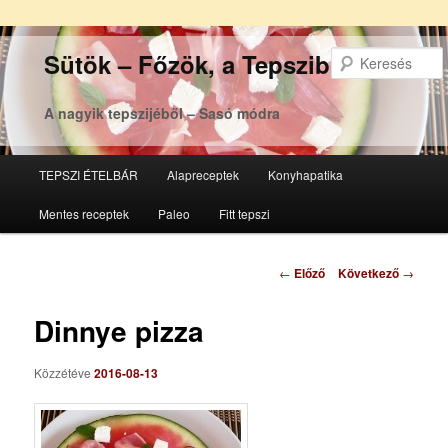
Sütök – Főzök, a Tepsziből
A nagyik tepszijéből – Sasó módra
Főmenü
TEPSZI ÉTELBÁR
Alapreceptek
Konyhapatika
Tovább
Tovább
Mentes receptek
Paleo
Fitt tepszi
az
a
elsődleges
másodlagos
Bejegyzés
←
Előző
Következő
→
navigáció
tartalomra
tartalomra
Dinnye pizza
Közzétéve
2016-08-13