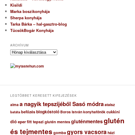
Kisildi
Marka boszikonyhája
Sherpa konyhája
Tarka Bárka – hal-gasztro-blog
TücsökBogár Konyhája
ARCHÍVUM
A
r
c
h
í
v
u
m
LEGTÖBBET KERESETT KIFEJEZÉSEK
a nagyik tepszijéből Sasó módra
ataisz
alma
blogkóstoló
befőzés
cukkini
Boros István konyhafőnök
batáta
glutén
gluténmentes
dió
eper
fitt tepszi
glutén mentes
és tejmentes
gyors vacsora
gomba
házi