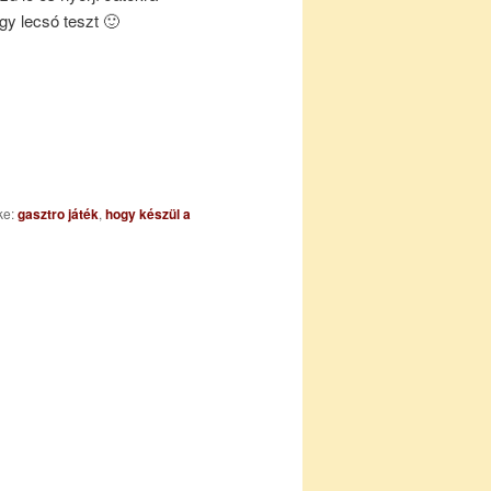
nagy lecsó teszt 🙂
ke:
gasztro játék
,
hogy készül a