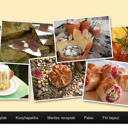
ptek
Konyhapatika
Mentes receptek
Paleo
Fitt tepszi