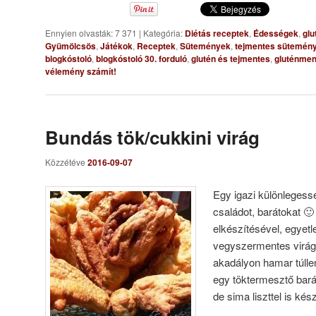
Ennyien olvasták: 7 371
|
Kategória:
Diétás receptek
,
Édességek
,
glu
Gyümölcsös
,
Játékok
,
Receptek
,
Sütemények
,
tejmentes sütemén
blogkóstoló
,
blogkóstoló 30. forduló
,
glutén és tejmentes
,
gluténmen
vélemény számít!
Bundás tök/cukkini virág
Közzétéve
2016-09-07
Egy igazi különlegessé
családot, barátokat 
elkészítésével, egyet
vegyszermentes virág
akadályon hamar túll
egy töktermesztő barát
de sima liszttel is ké