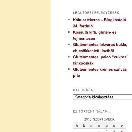
LEGUTÓBBI BEJEGYZÉSEK
Kókusztekercs – Blogkóstoló
34. forduló
Kossuth kifli, glutén- és
tejmentesen
Gluténmentes lekváros bukta,
ch csökkentett lisztből
Gluténmentes, paleo “cukros”
fánkocskák
Gluténmentes krémes szilvás
pite
KATEGÓRIA
K
a
t
EZ TÖRTÉNT NÁLAM…
e
g
2016. SZEPTEMBER
ó
h
k
s
c
p
s
v
r
1
2
3
4