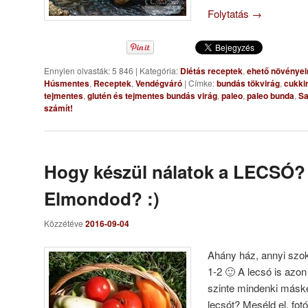
Folytatás
→
Ennyien olvasták: 5 846
|
Kategória:
Diétás receptek
,
ehető növényei
Húsmentes
,
Receptek
,
Vendégváró
|
Címke:
bundás tökvirág
,
cukkin
tejmentes
,
glutén és tejmentes bundás virág
,
paleo
,
paleo bunda
,
S
számít!
Hogy készül nálatok a LECSÓ?
Elmondod? :)
Közzétéve
2016-09-04
Ahány ház, annyi szok
1-2 🙂 A lecsó is azon
szinte mindenki máské
lecsót? Meséld el, fotó