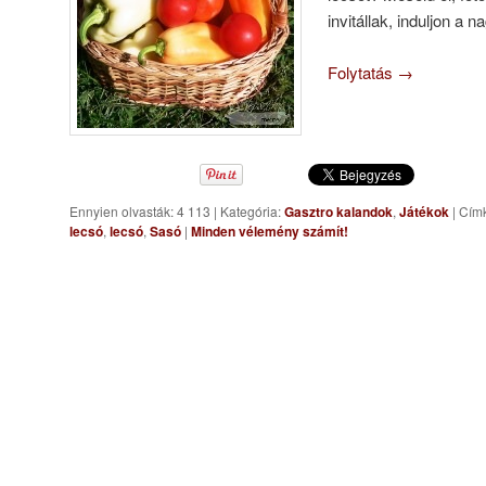
invitállak, induljon a 
Folytatás
→
Ennyien olvasták: 4 113
|
Kategória:
Gasztro kalandok
,
Játékok
|
Cím
lecsó
,
lecsó
,
Sasó
|
Minden vélemény számít!