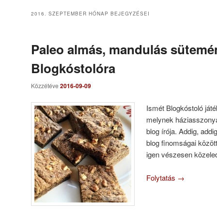
2016. SZEPTEMBER
HÓNAP BEJEGYZÉSEI
Paleo almás, mandulás sütemé
Blogkóstolóra
Közzétéve
2016-09-09
Ismét Blogkóstoló játé
melynek háziasszonya
blog írója. Addig, add
blog finomságai között
igen vészesen közele
Folytatás
→