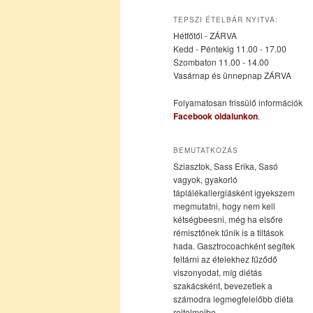
az
a
TEPSZI ÉTELBÁR NYITVA:
Hétfőtől - ZÁRVA
elsődleges
másodlagos
Kedd - Péntekig 11.00 - 17.00
Szombaton 11.00 - 14.00
Vasárnap és ünnepnap ZÁRVA
tartalomra
tartalomra
Folyamatosan frissülő információk
Facebook oldalunkon
.
BEMUTATKOZÁS
Sziasztok, Sass Erika, Sasó
vagyok, gyakorló
táplálékallergiásként igyekszem
megmutatni, hogy nem kell
kétségbeesni, még ha elsőre
rémisztőnek tűnik is a tiltások
hada. Gasztrocoachként segítek
feltárni az ételekhez fűződő
viszonyodat, míg diétás
szakácsként, bevezetlek a
számodra legmegfelelőbb diéta
rejtelmeibe.