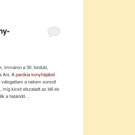
ny-
k, immáron a 30. forduló,
 Ani,
A parókia konyhájából
ig válogattam a nekem sorsolt
, míg kicsit elszaladt az idő és
dik a határidő…