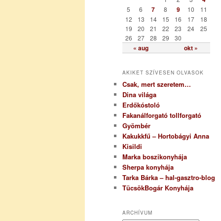
i
5
6
7
8
9
10
11
a
12
13
14
15
16
17
18
19
20
21
22
23
24
25
26
27
28
29
30
« aug
okt »
AKIKET SZÍVESEN OLVASOK
Csak, mert szeretem…
Dina világa
Erdőkóstoló
Fakanálforgató tollforgató
Gyömbér
Kakukkfű – Hortobágyi Anna
Kisildi
Marka boszikonyhája
Sherpa konyhája
Tarka Bárka – hal-gasztro-blog
TücsökBogár Konyhája
ARCHÍVUM