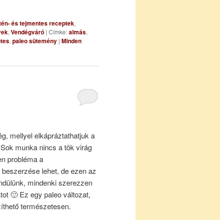
tén- és tejmentes receptek
,
yek
,
Vendégváró
|
Címke:
almás
,
tes
,
paleo sütemény
|
Minden
g, mellyel elkápráztathatjuk a
 Sok munka nincs a tök virág
len probléma a
 beszerzése lehet, de ezen az
endülünk, mindenki szerezzen
ot 🙂 Ez egy paleo változat,
szíthető természetesen.