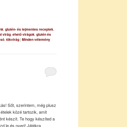
nk
,
glutén- és tejmentes receptek
,
i virág
,
ehető virágok
,
glutén és
asó
,
tökvirág
|
Minden vélemény
ás! Sőt, szerintem, még plusz
 ételek közé tartozik, amit
nt készít. Te hogy készíted a
zd le és nyerj! Játékra