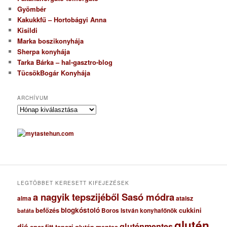
Gyömbér
Kakukkfű – Hortobágyi Anna
Kisildi
Marka boszikonyhája
Sherpa konyhája
Tarka Bárka – hal-gasztro-blog
TücsökBogár Konyhája
ARCHÍVUM
A
r
c
h
í
v
u
m
LEGTÖBBET KERESETT KIFEJEZÉSEK
a nagyik tepszijéből Sasó módra
ataisz
alma
blogkóstoló
befőzés
cukkini
Boros István konyhafőnök
batáta
glutén
gluténmentes
dió
eper
fitt tepszi
glutén mentes