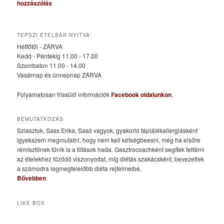
hozzászólás
TEPSZI ÉTELBÁR NYITVA:
Hétfőtől - ZÁRVA
Kedd - Péntekig 11.00 - 17.00
Szombaton 11.00 - 14.00
Vasárnap és ünnepnap ZÁRVA
Folyamatosan frissülő információk
Facebook oldalunkon
.
BEMUTATKOZÁS
Sziasztok, Sass Erika, Sasó vagyok, gyakorló táplálékallergiásként
igyekszem megmutatni, hogy nem kell kétségbeesni, még ha elsőre
rémisztőnek tűnik is a tiltások hada. Gasztrocoachként segítek feltárni
az ételekhez fűződő viszonyodat, míg diétás szakácsként, bevezetlek
a számodra legmegfelelőbb diéta rejtelmeibe.
Bővebben
LIKE BOX