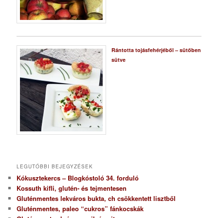
Rántotta tojásfehérjéből – sütőben
sütve
LEGUTÓBBI BEJEGYZÉSEK
Kókusztekercs – Blogkóstoló 34. forduló
Kossuth kifli, glutén- és tejmentesen
Gluténmentes lekváros bukta, ch csökkentett lisztből
Gluténmentes, paleo “cukros” fánkocskák