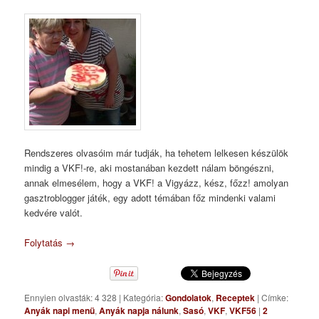
Rendszeres olvasóim már tudják, ha tehetem lelkesen készülök
mindig a VKF!-re, aki mostanában kezdett nálam böngészni,
annak elmesélem, hogy a VKF! a Vigyázz, kész, főzz! amolyan
gasztroblogger játék, egy adott témában főz mindenki valami
kedvére valót.
Folytatás
→
Ennyien olvasták: 4 328
|
Kategória:
Gondolatok
,
Receptek
|
Címke:
Anyák napi menü
,
Anyák napja nálunk
,
Sasó
,
VKF
,
VKF56
|
2