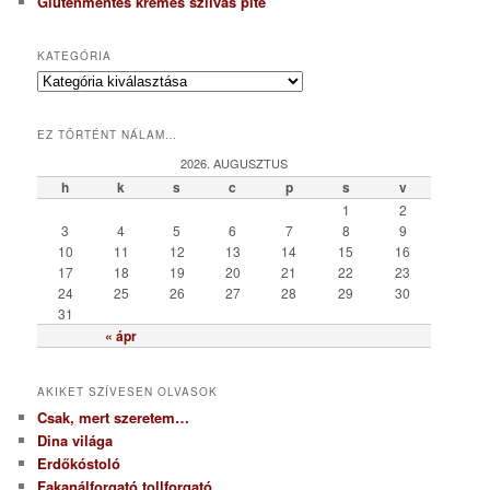
Gluténmentes krémes szilvás pite
KATEGÓRIA
K
a
t
EZ TÖRTÉNT NÁLAM…
e
g
2026. AUGUSZTUS
ó
h
k
s
c
p
s
v
r
1
2
i
3
4
5
6
7
8
9
a
10
11
12
13
14
15
16
17
18
19
20
21
22
23
24
25
26
27
28
29
30
31
« ápr
AKIKET SZÍVESEN OLVASOK
Csak, mert szeretem…
Dina világa
Erdőkóstoló
Fakanálforgató tollforgató