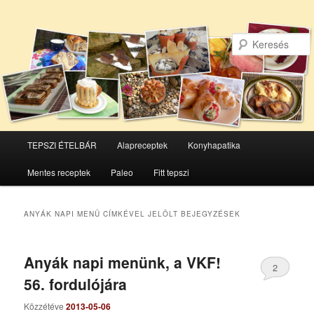
Főmenü
TEPSZI ÉTELBÁR
Alapreceptek
Konyhapatika
Tovább
Tovább
Mentes receptek
Paleo
Fitt tepszi
az
a
elsődleges
másodlagos
ANYÁK NAPI MENÜ
CÍMKÉVEL JELÖLT BEJEGYZÉSEK
tartalomra
tartalomra
Anyák napi menünk, a VKF!
2
56. fordulójára
Közzétéve
2013-05-06