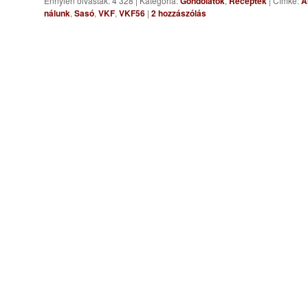
Ennyien olvasták: 4 328
|
Kategória:
Gondolatok
,
Receptek
|
Címke:
A
nálunk
,
Sasó
,
VKF
,
VKF56
|
2
hozzászólás