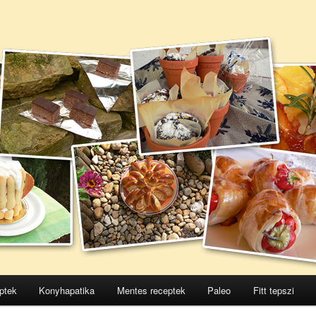
ptek
Konyhapatika
Mentes receptek
Paleo
Fitt tepszi