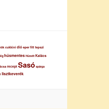
dió
eper
cukkini
fitt tepszi
nök
húsmentes
Kalács
ség
Húsvét
Sasó
recept
ácsa
spárga
 lisztkeverék