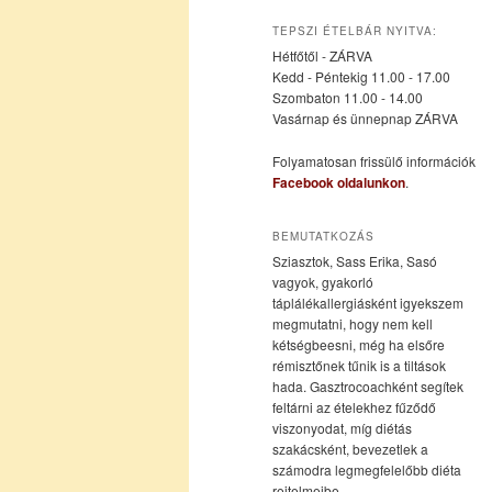
az
a
TEPSZI ÉTELBÁR NYITVA:
Hétfőtől - ZÁRVA
elsődleges
másodlagos
Kedd - Péntekig 11.00 - 17.00
Szombaton 11.00 - 14.00
Vasárnap és ünnepnap ZÁRVA
tartalomra
tartalomra
Folyamatosan frissülő információk
Facebook oldalunkon
.
BEMUTATKOZÁS
Sziasztok, Sass Erika, Sasó
vagyok, gyakorló
táplálékallergiásként igyekszem
megmutatni, hogy nem kell
kétségbeesni, még ha elsőre
rémisztőnek tűnik is a tiltások
hada. Gasztrocoachként segítek
feltárni az ételekhez fűződő
viszonyodat, míg diétás
szakácsként, bevezetlek a
számodra legmegfelelőbb diéta
rejtelmeibe.