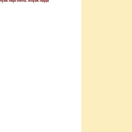
nyák napi menü
,
Anyák napja