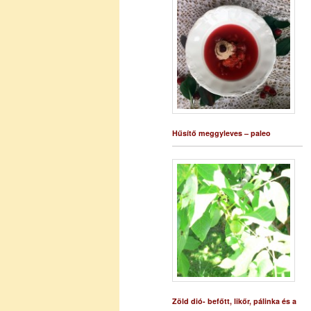
Hűsítő meggyleves – paleo
Zöld dió- befőtt, likőr, pálinka és a