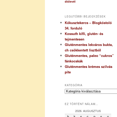
diólevél
LEGUTÓBBI BEJEGYZÉSEK
Kókusztekercs – Blogkóstoló
34. forduló
Kossuth kifli, glutén- és
tejmentesen
Gluténmentes lekváros bukta,
ch csökkentett lisztből
Gluténmentes, paleo “cukros”
fánkocskák
Gluténmentes krémes szilvás
pite
KATEGÓRIA
K
a
t
EZ TÖRTÉNT NÁLAM…
e
g
2026. AUGUSZTUS
ó
h
k
s
c
p
s
v