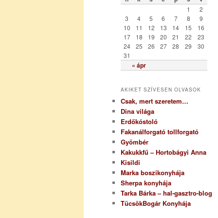
r
1
2
i
3
4
5
6
7
8
9
a
10
11
12
13
14
15
16
17
18
19
20
21
22
23
24
25
26
27
28
29
30
31
« ápr
AKIKET SZÍVESEN OLVASOK
Csak, mert szeretem…
Dina világa
Erdőkóstoló
Fakanálforgató tollforgató
Gyömbér
Kakukkfű – Hortobágyi Anna
Kisildi
Marka boszikonyhája
Sherpa konyhája
Tarka Bárka – hal-gasztro-blog
TücsökBogár Konyhája