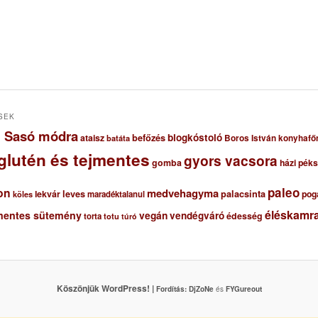
SEK
ől Sasó módra
blogkóstoló
ataisz
befőzés
Boros István konyhafő
batáta
glutén és tejmentes
gyors vacsora
gomba
házi pék
paleo
on
medvehagyma
lekvár
leves
palacsinta
pog
maradéktalanul
köles
éléskamra
mentes sütemény
vegán
vendégváró
édesség
torta
totu
túró
Köszönjük WordPress! |
Fordítás:
DjZoNe
és
FYGureout