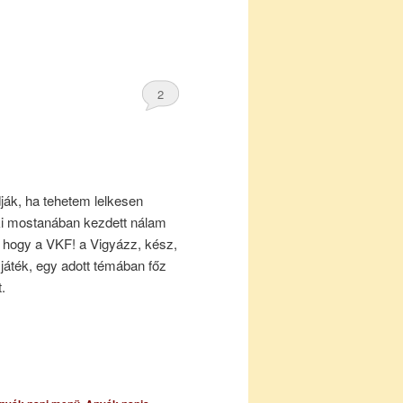
2
ák, ha tehetem lelkesen
ki mostanában kezdett nálam
 hogy a VKF! a Vigyázz, kész,
játék, egy adott témában főz
.