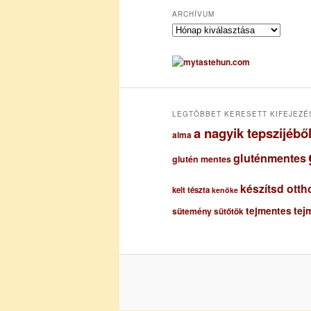
ARCHÍVUM
A
r
c
h
í
v
u
LEGTÖBBET KERESETT KIFEJEZÉ
m
a nagyik tepszijéb
alma
gluténmentes
glutén mentes
készítsd otth
kelt tészta
kenőke
tejmentes
tej
sütemény
sütőtök