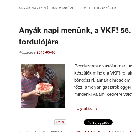
ANYÁK NAPJA NÁLUNK
CÍMKÉVEL JELÖLT BEJEGYZÉSEK
Anyák napi menünk, a VKF! 56.
fordulójára
Közzétéve
2013-05-06
Rendszeres olvasóim már tudj
készülök mindig a VKF!-re, a
böngészni, annak elmesélem,
főzz! amolyan gasztroblogger 
mindenki valami kedvére valót
Folytatás
→