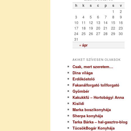
ó
h
k
s
c
p
s
v
r
1
2
i
3
4
5
6
7
8
9
a
10
11
12
13
14
15
16
17
18
19
20
21
22
23
24
25
26
27
28
29
30
31
« ápr
AKIKET SZÍVESEN OLVASOK
Csak, mert szeretem…
Dina világa
Erdőkóstoló
Fakanálforgató tollforgató
Gyömbér
Kakukkfű – Hortobágyi Anna
Kisildi
Marka boszikonyhája
Sherpa konyhája
Tarka Bárka – hal-gasztro-blog
TücsökBogár Konyhája