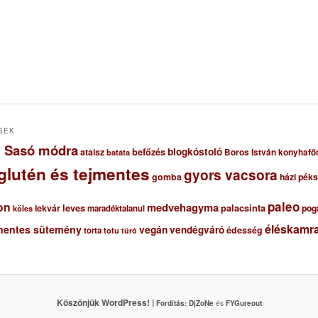
SEK
ől Sasó módra
blogkóstoló
ataisz
befőzés
Boros István konyhafő
batáta
glutén és tejmentes
gyors vacsora
gomba
házi pék
paleo
on
medvehagyma
lekvár
leves
palacsinta
pog
maradéktalanul
köles
éléskamra
mentes sütemény
vegán
vendégváró
édesség
torta
totu
túró
Köszönjük WordPress! |
Fordítás:
DjZoNe
és
FYGureout