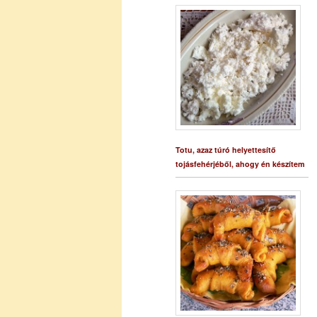
Totu, azaz túró helyettesítő
tojásfehérjéből, ahogy én készítem