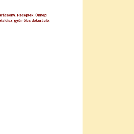
arácsony
,
Receptek
,
Ünnepi
ztaldísz
,
gyümölcs dekoráció
,