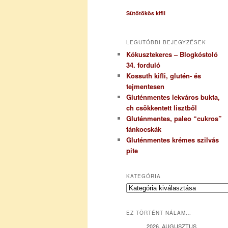
Sütőtökös kifli
LEGUTÓBBI BEJEGYZÉSEK
Kókusztekercs – Blogkóstoló
34. forduló
Kossuth kifli, glutén- és
tejmentesen
Gluténmentes lekváros bukta,
ch csökkentett lisztből
Gluténmentes, paleo “cukros”
fánkocskák
Gluténmentes krémes szilvás
pite
KATEGÓRIA
K
a
t
EZ TÖRTÉNT NÁLAM…
e
g
2026. AUGUSZTUS