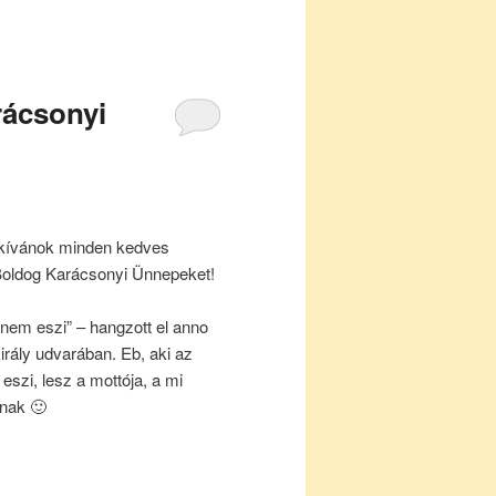
rácsonyi
 kívánok minden kedves
oldog Karácsonyi Ünnepeket!
 nem eszi” – hangzott el anno
irály udvarában. Eb, aki az
szi, lesz a mottója, a mi
nak 🙂