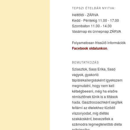
az
a
TEPSZI ÉTELBÁR NYITVA:
Hétfőtől - ZÁRVA
elsődleges
másodlagos
Kedd - Péntekig 11.00 - 17.00
Szombaton 11.00 - 14.00
Vasárnap és ünnepnap ZÁRVA
tartalomra
tartalomra
Folyamatosan frissülő információk
Facebook oldalunkon
.
BEMUTATKOZÁS
Sziasztok, Sass Erika, Sasó
vagyok, gyakorló
táplálékallergiásként igyekszem
megmutatni, hogy nem kell
kétségbeesni, még ha elsőre
rémisztőnek tűnik is a tiltások
hada. Gasztrocoachként segítek
feltárni az ételekhez fűződő
viszonyodat, míg diétás
szakácsként, bevezetlek a
számodra legmegfelelőbb diéta
rejtelmeibe.