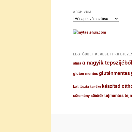
ARCHÍVUM
A
r
c
h
í
v
u
LEGTÖBBET KERESETT KIFEJEZÉ
m
a nagyik tepszijéb
alma
gluténmentes
glutén mentes
készítsd otth
kelt tészta
kenőke
tejmentes
tej
sütemény
sütőtök