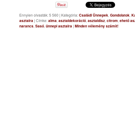
Ennyien olvasták: 5 560
|
Kategória:
Családi Ünnepek
,
Gondolatok
,
K
asztalra
|
Címke:
alma
,
asztaldekoráció
,
asztaldísz
,
citrom
,
ehető as
narancs
,
Sasó
,
ünnepi asztalra
|
Minden vélemény számít!