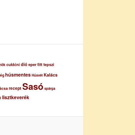
dió
eper
cukkini
fitt tepszi
nök
húsmentes
Kalács
ség
Húsvét
Sasó
recept
ácsa
spárga
 lisztkeverék