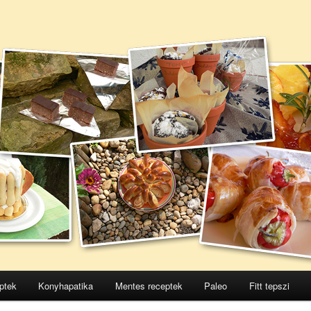
ptek
Konyhapatika
Mentes receptek
Paleo
Fitt tepszi