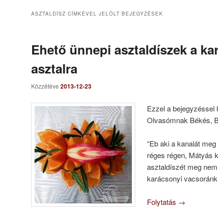
ASZTALDÍSZ
CÍMKÉVEL JELÖLT BEJEGYZÉSEK
Ehető ünnepi asztaldíszek a ka
asztalra
Közzétéve
2013-12-23
Ezzel a bejegyzéssel
Olvasómnak Békés, B
“Eb aki a kanalát meg
réges régen, Mátyás k
asztaldíszét meg nem e
karácsonyi vacsoránk
Folytatás
→