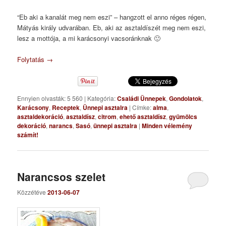
“Eb aki a kanalát meg nem eszi” – hangzott el anno réges régen,
Mátyás király udvarában. Eb, aki az asztaldíszét meg nem eszi,
lesz a mottója, a mi karácsonyi vacsoránknak 🙂
Folytatás
→
Ennyien olvasták: 5 560
|
Kategória:
Családi Ünnepek
,
Gondolatok
,
Karácsony
,
Receptek
,
Ünnepi asztalra
|
Címke:
alma
,
asztaldekoráció
,
asztaldísz
,
citrom
,
ehető asztaldísz
,
gyümölcs
dekoráció
,
narancs
,
Sasó
,
ünnepi asztalra
|
Minden vélemény
számít!
Narancsos szelet
Közzétéve
2013-06-07