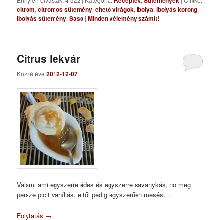
Ennyien olvasták: 4 522
|
Kategória:
Receptek
,
Sütemények
|
Címke:
citrom
,
citromos sütemény
,
ehető virágok
,
ibolya
,
ibolyás korong
,
ibolyás sütemény
,
Sasó
|
Minden vélemény számít!
Citrus lekvár
Közzétéve
2012-12-07
Valami ami egyszerre édes és egyszerre savanykás, no meg
persze picit vaníliás, ettől pedig egyszerűen mesés…
Folytatás
→