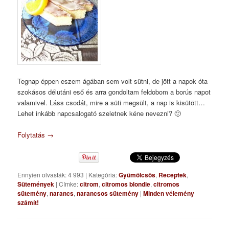
Tegnap éppen eszem ágában sem volt sütni, de jött a napok óta
szokásos délutáni eső és arra gondoltam feldobom a borús napot
valamivel. Láss csodát, mire a süti megsült, a nap is kisütött…
Lehet inkább napcsalogató szeletnek kéne nevezni? 🙂
Folytatás
→
Ennyien olvasták: 4 993
|
Kategória:
Gyümölcsös
,
Receptek
,
Sütemények
|
Címke:
citrom
,
citromos blondie
,
citromos
sütemény
,
narancs
,
narancsos sütemény
|
Minden vélemény
számít!