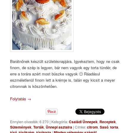
Barátnőnek készült születésnapjára. Igyekeztem, hogy ne csak
finom, de szép is legyen, bár nem vagyok egy torta tündér, de
erre a torára azért most büszke vagyok 🙂 Ráadásul
eszméletlenül finom lett a krémje is, talán egy kicsit a meyer
citromnak is köszönhetően.
Folytatás
→
Ennyien olvasták: 6 270
|
Kategória:
Családi Ünnepek
,
Receptek
,
Sütemények
,
Torták
,
Ünnepi asztalra
|
Címke:
citrom
,
Sasó
,
torta
,
túró
,
túrókrém
,
túrótorta
|
Minden vélemény számít!