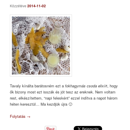
Közzétéve
2014-11-02
Tavaly kínálta barátosném ezt a
fokhagymás csoda elixír
t, hogy
ők bizony most ezt isszák és jót tesz az ereknek. Nem voltam
rest, elkészítettem, “napi felesként” ezzel indítva a napot három
héten keresztül… Ma kezdjük újra 🙂
Folytatás
→