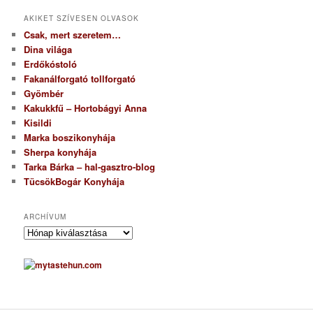
AKIKET SZÍVESEN OLVASOK
Csak, mert szeretem…
Dina világa
Erdőkóstoló
Fakanálforgató tollforgató
Gyömbér
Kakukkfű – Hortobágyi Anna
Kisildi
Marka boszikonyhája
Sherpa konyhája
Tarka Bárka – hal-gasztro-blog
TücsökBogár Konyhája
ARCHÍVUM
A
r
c
h
í
v
u