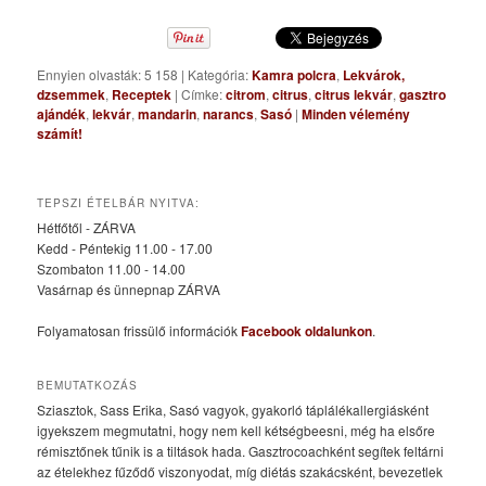
Ennyien olvasták: 5 158
|
Kategória:
Kamra polcra
,
Lekvárok,
dzsemmek
,
Receptek
|
Címke:
citrom
,
citrus
,
citrus lekvár
,
gasztro
ajándék
,
lekvár
,
mandarin
,
narancs
,
Sasó
|
Minden vélemény
számít!
TEPSZI ÉTELBÁR NYITVA:
Hétfőtől - ZÁRVA
Kedd - Péntekig 11.00 - 17.00
Szombaton 11.00 - 14.00
Vasárnap és ünnepnap ZÁRVA
Folyamatosan frissülő információk
Facebook oldalunkon
.
BEMUTATKOZÁS
Sziasztok, Sass Erika, Sasó vagyok, gyakorló táplálékallergiásként
igyekszem megmutatni, hogy nem kell kétségbeesni, még ha elsőre
rémisztőnek tűnik is a tiltások hada. Gasztrocoachként segítek feltárni
az ételekhez fűződő viszonyodat, míg diétás szakácsként, bevezetlek