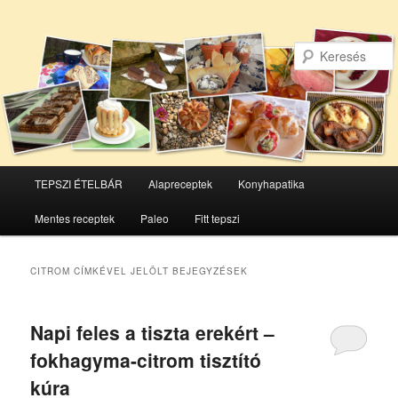
Főmenü
TEPSZI ÉTELBÁR
Alapreceptek
Konyhapatika
Tovább
Tovább
Mentes receptek
Paleo
Fitt tepszi
az
a
elsődleges
másodlagos
CITROM
CÍMKÉVEL JELÖLT BEJEGYZÉSEK
tartalomra
tartalomra
Napi feles a tiszta erekért –
fokhagyma-citrom tisztító
kúra