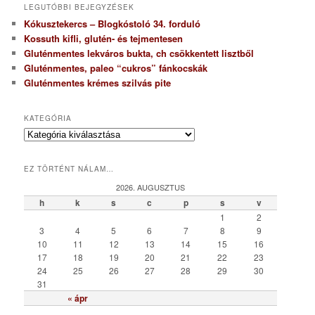
LEGUTÓBBI BEJEGYZÉSEK
Kókusztekercs – Blogkóstoló 34. forduló
Kossuth kifli, glutén- és tejmentesen
Gluténmentes lekváros bukta, ch csökkentett lisztből
Gluténmentes, paleo “cukros” fánkocskák
Gluténmentes krémes szilvás pite
KATEGÓRIA
K
a
t
EZ TÖRTÉNT NÁLAM…
e
g
2026. AUGUSZTUS
ó
h
k
s
c
p
s
v
r
1
2
i
3
4
5
6
7
8
9
a
10
11
12
13
14
15
16
17
18
19
20
21
22
23
24
25
26
27
28
29
30
31
« ápr