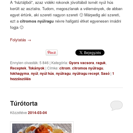
A “háztájiból”, azaz vidéki rokonok jóvoltából ismét nyúl hús
került az asztalra. Tudom, megoszlanak a vélemények, de abban
egyet értünk, aki szereti nagyon szereti 🙂 Márpedig aki szereti,
ezt a
citromos nyúlragu
névre hallgató étket egyenesen imádni
fogja 🙂
Folytatás
→
Ennyien olvasták: 5 846
|
Kategória:
Gyors vacsora
,
raguk
,
Receptek
,
Tokányok
|
Címke:
citrom
,
citromos nyúlragu
,
fokhagyma
,
nyúl
,
nyúl hús
,
nyúlragu
,
nyúlragu recept
,
Sasó
|
1
hozzászólás
Túrótorta
Közzétéve
2014-03-04