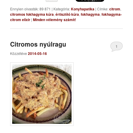
Ennyien olvasták: 89 871
|
Kategória:
Konyhapatika
|
Címke:
citrom
,
citromos fokhagyma kúra
,
értisztító kúra
,
fokhagyma
,
fokhagyma-
citrom elíxir
|
Minden vélemény számít!
Citromos nyúlragu
1
Közzétéve
2014-05-16