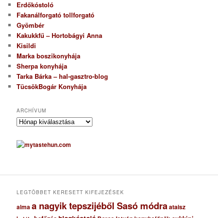
Erdőkóstoló
Fakanálforgató tollforgató
Gyömbér
Kakukkfű – Hortobágyi Anna
Kisildi
Marka boszikonyhája
Sherpa konyhája
Tarka Bárka – hal-gasztro-blog
TücsökBogár Konyhája
ARCHÍVUM
A
r
c
h
í
v
u
m
LEGTÖBBET KERESETT KIFEJEZÉSEK
a nagyik tepszijéből Sasó módra
ataisz
alma