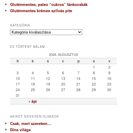
Gluténmentes, paleo “cukros” fánkocskák
Gluténmentes krémes szilvás pite
KATEGÓRIA
K
a
t
EZ TÖRTÉNT NÁLAM…
e
g
2026. AUGUSZTUS
ó
h
k
s
c
p
s
v
r
1
2
i
3
4
5
6
7
8
9
a
10
11
12
13
14
15
16
17
18
19
20
21
22
23
24
25
26
27
28
29
30
31
« ápr
AKIKET SZÍVESEN OLVASOK
Csak, mert szeretem…
Dina világa