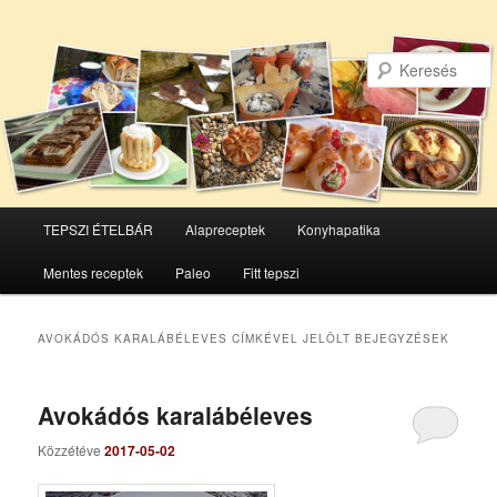
Főmenü
TEPSZI ÉTELBÁR
Alapreceptek
Konyhapatika
Tovább
Tovább
Mentes receptek
Paleo
Fitt tepszi
az
a
elsődleges
másodlagos
AVOKÁDÓS KARALÁBÉLEVES
CÍMKÉVEL JELÖLT BEJEGYZÉSEK
tartalomra
tartalomra
Avokádós karalábéleves
Közzétéve
2017-05-02