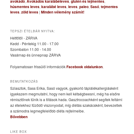
avokádó
,
Avokádós karalábéleves
,
glutén és tejmentes
,
húsmentes leves
,
karalábé leves
,
leves
,
paleo
,
Sasó
,
tejmentes
leves
,
zöld leves
|
Minden vélemény számít!
TEPSZI ÉTELBÁR NYITVA:
Hétfőtől - ZÁRVA
Kedd - Péntekig 11.00 - 17.00
Szombaton 11.00 - 14.00
Vasárnap és ünnepnap ZÁRVA
Folyamatosan frissülő információk
Facebook oldalunkon
.
BEMUTATKOZÁS
Sziasztok, Sass Erika, Sasó vagyok, gyakorló táplálékallergiásként
igyekszem megmutatni, hogy nem kell kétségbeesni, még ha elsőre
rémisztőnek tűnik is a tiltások hada. Gasztrocoachként segítek feltárni
az ételekhez fűződő viszonyodat, míg diétás szakácsként, bevezetlek
a számodra legmegfelelőbb diéta rejtelmeibe.
Bővebben
LIKE BOX