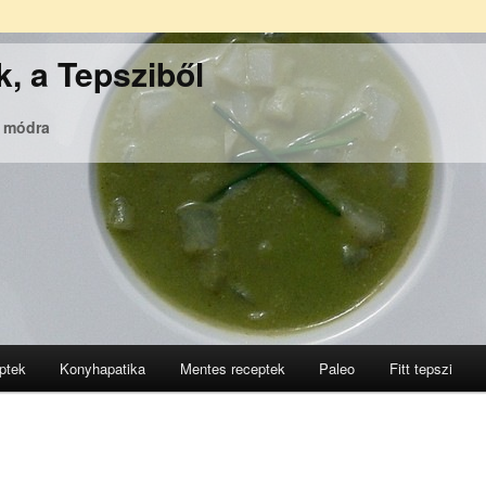
, a Tepsziből
ó módra
ptek
Konyhapatika
Mentes receptek
Paleo
Fitt tepszi