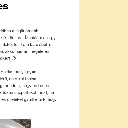
es
időben a legfinomabb
 készítettem. Ízhatásában egy
emlékeztet, ha a karalábét is
na, akkor simán megetetem
sként 🙂
ke
adta, mely ugyan
térő, de a két főelem
ig mondom, hogy érdemes
B főzős csoportokat, mert, ha
mek ötleteket gyűjthetünk, hogy