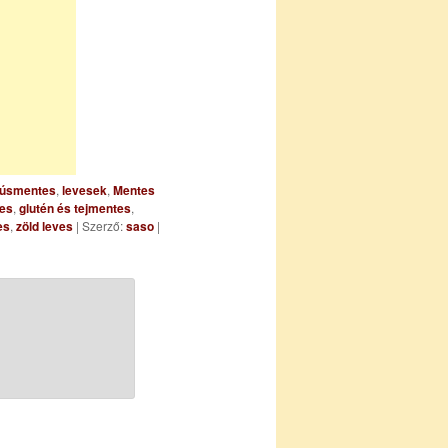
úsmentes
,
levesek
,
Mentes
ves
,
glutén és tejmentes
,
es
,
zöld leves
| Szerző:
saso
|