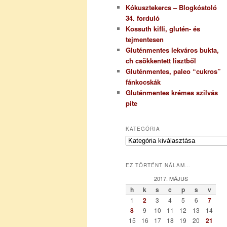
Kókusztekercs – Blogkóstoló
34. forduló
Kossuth kifli, glutén- és
tejmentesen
Gluténmentes lekváros bukta,
ch csökkentett lisztből
Gluténmentes, paleo “cukros”
fánkocskák
Gluténmentes krémes szilvás
pite
KATEGÓRIA
K
a
t
EZ TÖRTÉNT NÁLAM…
e
g
2017. MÁJUS
ó
h
k
s
c
p
s
v
r
1
2
3
4
5
6
7
i
8
9
10
11
12
13
14
a
15
16
17
18
19
20
21