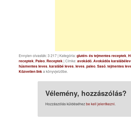
Ennyien olvasták: 3 217
|
Kategória:
glutén- és tejmentes receptek
,
H
receptek
,
Paleo
,
Receptek
| Címke:
avokádó
,
Avokádós karalábéle
húsmentes leves
,
karalábé leves
,
leves
,
paleo
,
Sasó
,
tejmentes lev
Közvetlen link
a könyvjelzőbe.
Vélemény, hozzászólás?
Hozzászólás küldéséhez
be kell jelentkezni
.