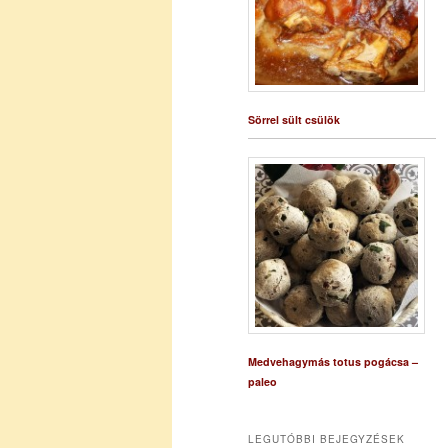
Sörrel sült csülök
Medvehagymás totus pogácsa –
paleo
LEGUTÓBBI BEJEGYZÉSEK