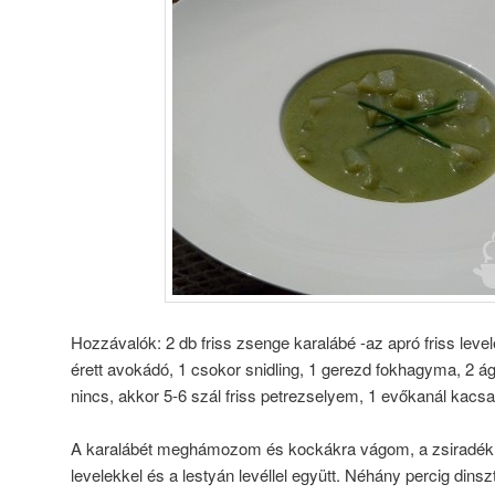
Hozzávalók: 2 db friss zsenge karalábé -az apró friss level
érett avokádó, 1 csokor snidling, 1 gerezd fokhagyma, 2 ág
nincs, akkor 5-6 szál friss petrezselyem, 1 evőkanál kacsazs
A karalábét meghámozom és kockákra vágom, a zsiradékra
levelekkel és a lestyán levéllel együtt. Néhány percig di