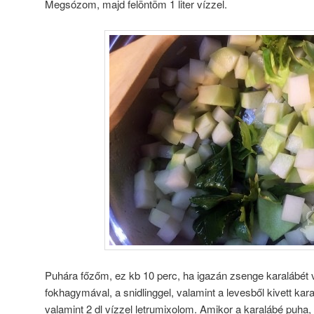
Megsózom, majd felöntöm 1 liter vízzel.
Puhára főzőm, ez kb 10 perc, ha igazán zsenge karalábét
fokhagymával, a snidlinggel, valamint a levesből kivett karal
valamint 2 dl vízzel letrumixolom. Amikor a karalábé puha