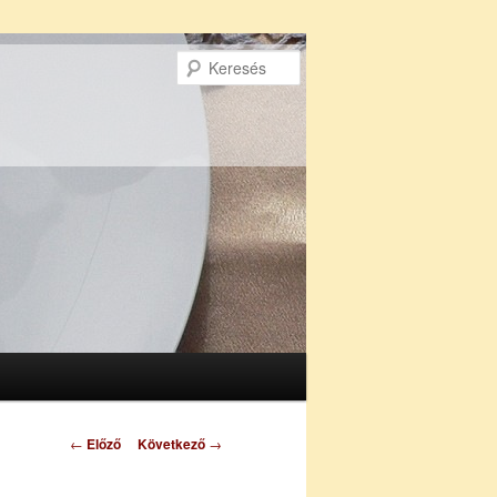
Keresés
Bejegyzés
←
Előző
Következő
→
navigáció