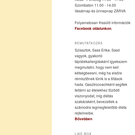
Szombaton 11.00 - 14.00
Vasárnap és ünnepnap ZÁRVA
tartalomra
tartalomra
Folyamatosan frissülő információk
Facebook oldalunkon
.
BEMUTATKOZÁS
Sziasztok, Sass Erika, Sasó
vagyok, gyakorló
táplálékallergiásként igyekszem
megmutatni, hogy nem kell
kétségbeesni, még ha elsőre
rémisztőnek tűnik is a tiltások
hada. Gasztrocoachként segítek
feltárni az ételekhez fűződő
viszonyodat, míg diétás
szakácsként, bevezetlek a
számodra legmegfelelőbb diéta
rejtelmeibe.
Bővebben
LIKE BOX