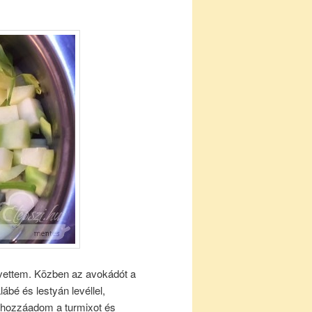
 vettem. Közben az avokádót a
ábé és lestyán levéllel,
, hozzáadom a turmixot és