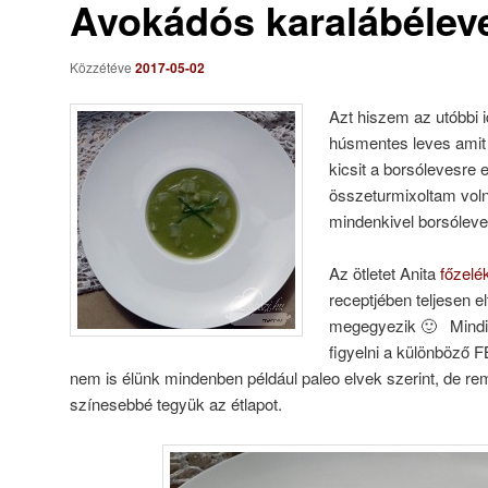
Avokádós karalábélev
Közzétéve
2017-05-02
Azt hiszem az utóbbi 
húsmentes leves amit
kicsit a borsólevesre 
összeturmixoltam vol
mindenkivel borsóleve
Az ötletet Anita
főzelé
receptjében teljesen el
megegyezik 🙂 Mind
figyelni a különböző F
nem is élünk mindenben például paleo elvek szerint, de re
színesebbé tegyük az étlapot.