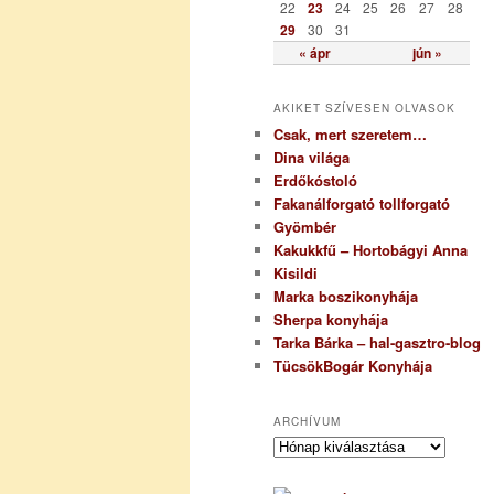
22
23
24
25
26
27
28
29
30
31
« ápr
jún »
AKIKET SZÍVESEN OLVASOK
Csak, mert szeretem…
Dina világa
Erdőkóstoló
Fakanálforgató tollforgató
Gyömbér
Kakukkfű – Hortobágyi Anna
Kisildi
Marka boszikonyhája
Sherpa konyhája
Tarka Bárka – hal-gasztro-blog
TücsökBogár Konyhája
ARCHÍVUM
A
r
c