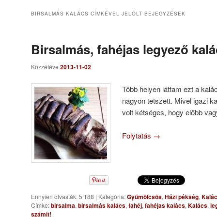
BIRSALMÁS KALÁCS
CÍMKÉVEL JELÖLT BEJEGYZÉSEK
Birsalmás, fahéjas legyező kal
Közzétéve
2013-11-02
Több helyen láttam ezt a kalác
nagyon tetszett. Mivel igazi 
volt kétséges, hogy előbb vag
Folytatás
→
Ennyien olvasták: 5 188
|
Kategória:
Gyümölcsös
,
Házi pékség
,
Kalá
Címke:
birsalma
,
birsalmás kalács
,
fahéj
,
fahéjas kalács
,
Kalács
,
le
számít!