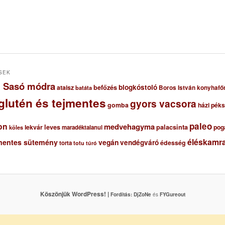
SEK
ől Sasó módra
blogkóstoló
ataisz
befőzés
Boros István konyhafő
batáta
glutén és tejmentes
gyors vacsora
gomba
házi pék
paleo
on
medvehagyma
lekvár
leves
palacsinta
pog
maradéktalanul
köles
éléskamra
mentes sütemény
vegán
vendégváró
édesség
torta
totu
túró
Köszönjük WordPress! |
Fordítás:
DjZoNe
és
FYGureout