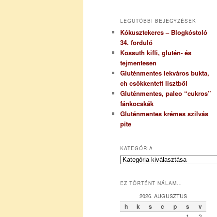
LEGUTÓBBI BEJEGYZÉSEK
Kókusztekercs – Blogkóstoló
34. forduló
Kossuth kifli, glutén- és
tejmentesen
Gluténmentes lekváros bukta,
ch csökkentett lisztből
Gluténmentes, paleo “cukros”
fánkocskák
Gluténmentes krémes szilvás
pite
KATEGÓRIA
K
a
t
EZ TÖRTÉNT NÁLAM…
e
g
2026. AUGUSZTUS
ó
h
k
s
c
p
s
v
r
1
2