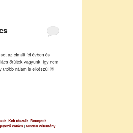
ács
sot az elmúlt fél évben és
kalács őrültek vagyunk, így nem
y utóbb nálam is elkészül 🙂
csok
,
Kelt tészták
,
Receptek
|
geyező kalács
|
Minden vélemény