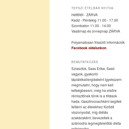
az
a
TEPSZI ÉTELBÁR NYITVA:
Hétfőtől - ZÁRVA
elsődleges
másodlagos
Kedd - Péntekig 11.00 - 17.00
Szombaton 11.00 - 14.00
Vasárnap és ünnepnap ZÁRVA
tartalomra
tartalomra
Folyamatosan frissülő információk
Facebook oldalunkon
.
BEMUTATKOZÁS
Sziasztok, Sass Erika, Sasó
vagyok, gyakorló
táplálékallergiásként igyekszem
megmutatni, hogy nem kell
kétségbeesni, még ha elsőre
rémisztőnek tűnik is a tiltások
hada. Gasztrocoachként segítek
feltárni az ételekhez fűződő
viszonyodat, míg diétás
szakácsként, bevezetlek a
számodra legmegfelelőbb diéta
rejtelmeibe.