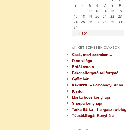
i
3
4
5
6
7
8
9
a
10
11
12
13
14
15
16
17
18
19
20
21
22
23
24
25
26
27
28
29
30
31
« ápr
AKIKET SZÍVESEN OLVASOK
Csak, mert szeretem…
Dina világa
Erdőkóstoló
Fakanálforgató tollforgató
Gyömbér
Kakukkfű – Hortobágyi Anna
Kisildi
Marka boszikonyhája
Sherpa konyhája
Tarka Bárka – hal-gasztro-blog
TücsökBogár Konyhája
ARCHÍVUM