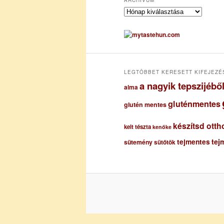
A
r
c
h
í
v
u
LEGTÖBBET KERESETT KIFEJEZÉ
m
a nagyik tepszijéb
alma
gluténmentes
glutén mentes
készítsd otth
kelt tészta
kenőke
tejmentes
tej
sütemény
sütőtök