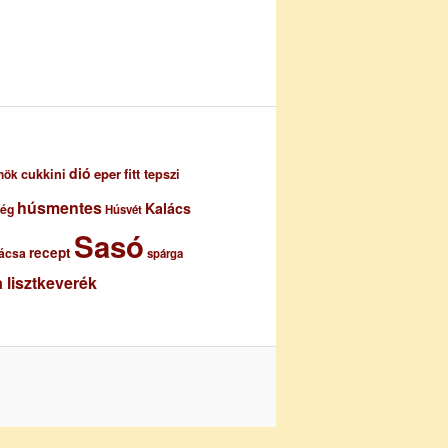
dió
eper
cukkini
fitt tepszi
nök
húsmentes
Kalács
ség
Húsvét
Sasó
recept
ácsa
spárga
 lisztkeverék