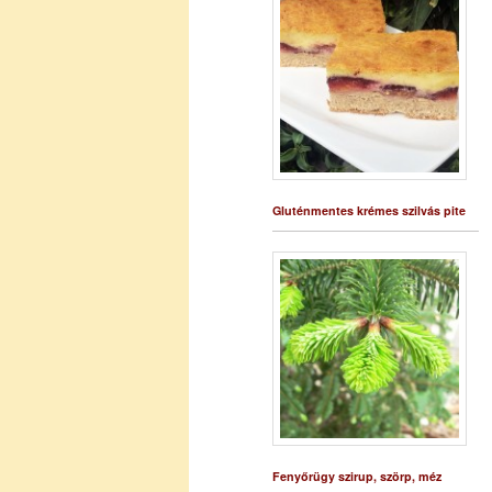
Gluténmentes krémes szilvás pite
Fenyőrügy szirup, szörp, méz