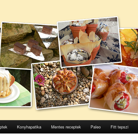
ptek
Konyhapatika
Mentes receptek
Paleo
Fitt tepszi