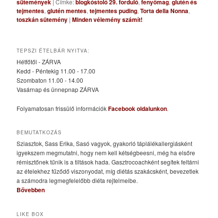
sütemények
|
Címke:
blogkóstoló 29. forduló
,
fenyőmag
,
glutén és
tejmentes
,
glutén mentes
,
tejmentes puding
,
Torta della Nonna
,
toszkán sütemény
|
Minden vélemény számít!
TEPSZI ÉTELBÁR NYITVA:
Hétfőtől - ZÁRVA
Kedd - Péntekig 11.00 - 17.00
Szombaton 11.00 - 14.00
Vasárnap és ünnepnap ZÁRVA
Folyamatosan frissülő információk
Facebook oldalunkon
.
BEMUTATKOZÁS
Sziasztok, Sass Erika, Sasó vagyok, gyakorló táplálékallergiásként
igyekszem megmutatni, hogy nem kell kétségbeesni, még ha elsőre
rémisztőnek tűnik is a tiltások hada. Gasztrocoachként segítek feltárni
az ételekhez fűződő viszonyodat, míg diétás szakácsként, bevezetlek
a számodra legmegfelelőbb diéta rejtelmeibe.
Bővebben
LIKE BOX