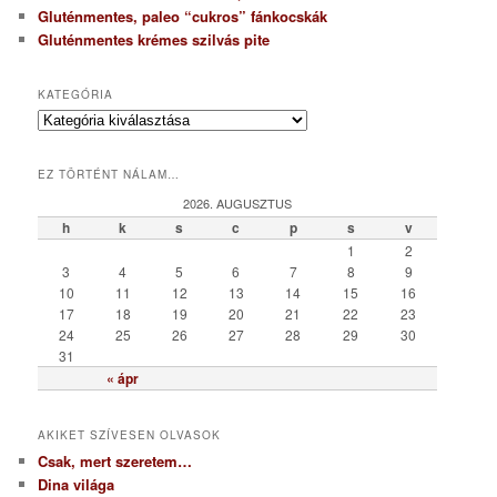
Gluténmentes, paleo “cukros” fánkocskák
Gluténmentes krémes szilvás pite
KATEGÓRIA
K
a
t
EZ TÖRTÉNT NÁLAM…
e
g
2026. AUGUSZTUS
ó
h
k
s
c
p
s
v
r
1
2
i
3
4
5
6
7
8
9
a
10
11
12
13
14
15
16
17
18
19
20
21
22
23
24
25
26
27
28
29
30
31
« ápr
AKIKET SZÍVESEN OLVASOK
Csak, mert szeretem…
Dina világa