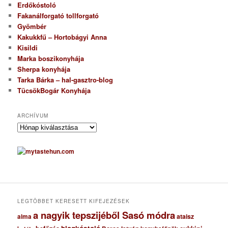
Erdőkóstoló
Fakanálforgató tollforgató
Gyömbér
Kakukkfű – Hortobágyi Anna
Kisildi
Marka boszikonyhája
Sherpa konyhája
Tarka Bárka – hal-gasztro-blog
TücsökBogár Konyhája
ARCHÍVUM
A
r
c
h
í
v
u
m
LEGTÖBBET KERESETT KIFEJEZÉSEK
a nagyik tepszijéből Sasó módra
ataisz
alma