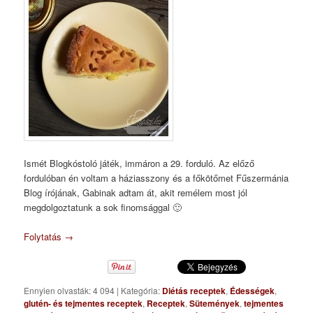
Ismét Blogkóstoló játék, immáron a 29. forduló. Az előző
fordulóban én voltam a háziasszony és a főkötőmet Fűszermánia
Blog írójának, Gabinak adtam át, akit remélem most jól
megdolgoztatunk a sok finomsággal 🙂
Folytatás
→
Ennyien olvasták: 4 094
|
Kategória:
Diétás receptek
,
Édességek
,
glutén- és tejmentes receptek
,
Receptek
,
Sütemények
,
tejmentes