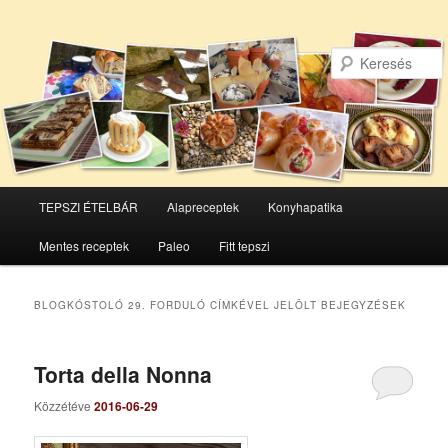
Főmenü
TEPSZI ÉTELBÁR
Alapreceptek
Konyhapatika
Tovább
Tovább
Mentes receptek
Paleo
Fitt tepszi
az
a
elsődleges
másodlagos
BLOGKÓSTOLÓ 29. FORDULÓ
CÍMKÉVEL JELÖLT BEJEGYZÉSEK
tartalomra
tartalomra
Torta della Nonna
Közzétéve
2016-06-29