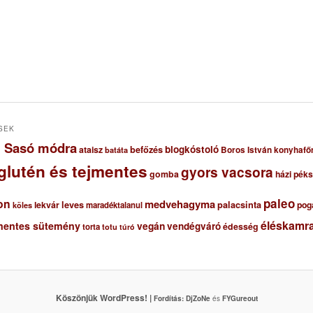
SEK
ől Sasó módra
blogkóstoló
ataisz
befőzés
Boros István konyhafő
batáta
glutén és tejmentes
gyors vacsora
gomba
házi pék
paleo
on
medvehagyma
lekvár
leves
palacsinta
pog
maradéktalanul
köles
éléskamra
mentes sütemény
vegán
vendégváró
édesség
torta
totu
túró
Köszönjük WordPress! |
Fordítás:
DjZoNe
és
FYGureout