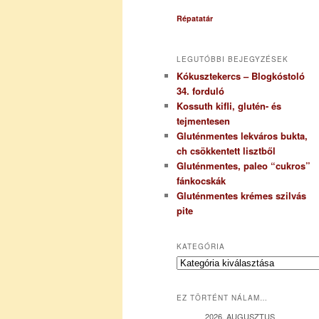
Répatatár
LEGUTÓBBI BEJEGYZÉSEK
Kókusztekercs – Blogkóstoló
34. forduló
Kossuth kifli, glutén- és
tejmentesen
Gluténmentes lekváros bukta,
ch csökkentett lisztből
Gluténmentes, paleo “cukros”
fánkocskák
Gluténmentes krémes szilvás
pite
KATEGÓRIA
K
a
t
EZ TÖRTÉNT NÁLAM…
e
g
2026. AUGUSZTUS