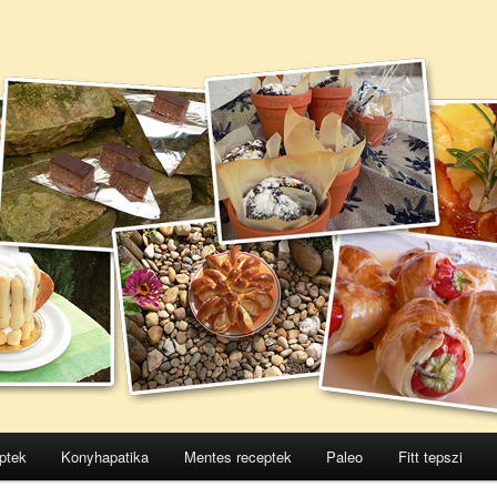
ptek
Konyhapatika
Mentes receptek
Paleo
Fitt tepszi