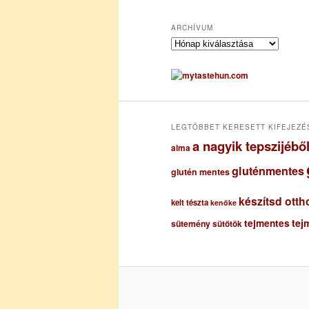
ARCHÍVUM
A
r
c
h
í
v
u
LEGTÖBBET KERESETT KIFEJEZÉ
m
a nagyik tepszijéb
alma
gluténmentes
glutén mentes
készítsd otth
kelt tészta
kenőke
tejmentes
tej
sütemény
sütőtök