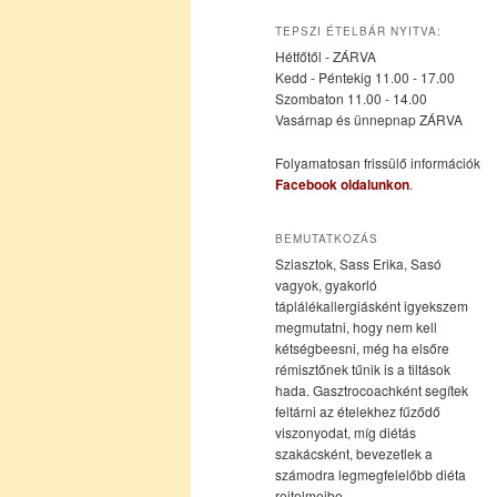
az
a
TEPSZI ÉTELBÁR NYITVA:
Hétfőtől - ZÁRVA
elsődleges
másodlagos
Kedd - Péntekig 11.00 - 17.00
Szombaton 11.00 - 14.00
Vasárnap és ünnepnap ZÁRVA
tartalomra
tartalomra
Folyamatosan frissülő információk
Facebook oldalunkon
.
BEMUTATKOZÁS
Sziasztok, Sass Erika, Sasó
vagyok, gyakorló
táplálékallergiásként igyekszem
megmutatni, hogy nem kell
kétségbeesni, még ha elsőre
rémisztőnek tűnik is a tiltások
hada. Gasztrocoachként segítek
feltárni az ételekhez fűződő
viszonyodat, míg diétás
szakácsként, bevezetlek a
számodra legmegfelelőbb diéta
rejtelmeibe.