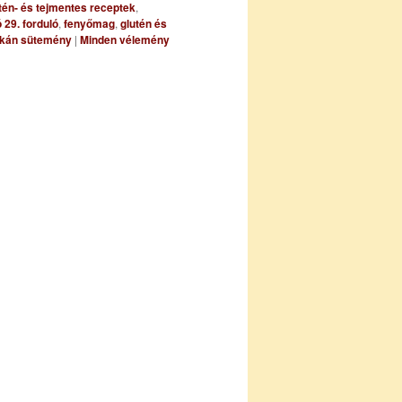
tén- és tejmentes receptek
,
 29. forduló
,
fenyőmag
,
glutén és
zkán sütemény
|
Minden vélemény