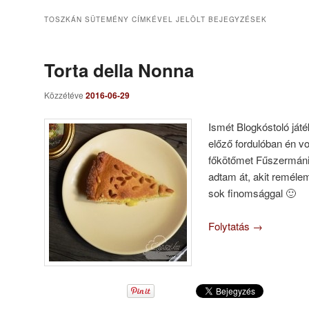
TOSZKÁN SÜTEMÉNY
CÍMKÉVEL JELÖLT BEJEGYZÉSEK
Torta della Nonna
Közzétéve
2016-06-29
Ismét Blogkóstoló játé
előző fordulóban én v
főkötőmet Fűszermáni
adtam át, akit reméle
sok finomsággal 🙂
Folytatás
→