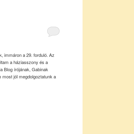
k, immáron a 29. forduló. Az
oltam a háziasszony és a
a Blog írójának, Gabinak
m most jól megdolgoztatunk a