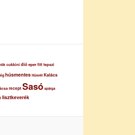
dió
eper
cukkini
fitt tepszi
nök
húsmentes
Kalács
ség
Húsvét
Sasó
recept
ácsa
spárga
 lisztkeverék