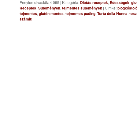
Ennyien olvasták: 4 095
|
Kategória:
Diétás receptek
,
Édességek
,
glu
Receptek
,
Sütemények
,
tejmentes sütemények
|
Címke:
blogkóstoló
tejmentes
,
glutén mentes
,
tejmentes puding
,
Torta della Nonna
,
tos
számít!