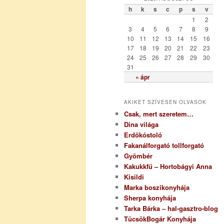
ó
h
k
s
c
p
s
v
r
1
2
i
3
4
5
6
7
8
9
a
10
11
12
13
14
15
16
17
18
19
20
21
22
23
24
25
26
27
28
29
30
31
« ápr
AKIKET SZÍVESEN OLVASOK
Csak, mert szeretem…
Dina világa
Erdőkóstoló
Fakanálforgató tollforgató
Gyömbér
Kakukkfű – Hortobágyi Anna
Kisildi
Marka boszikonyhája
Sherpa konyhája
Tarka Bárka – hal-gasztro-blog
TücsökBogár Konyhája