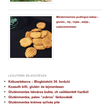
Mindenmentes pudingos keksz –
glutén-, tej-, tojás-, szója-,
cukormentesen
LEGUTÓBBI BEJEGYZÉSEK
Kókusztekercs – Blogkóstoló 34. forduló
Kossuth kifli, glutén- és tejmentesen
Gluténmentes lekváros bukta, ch csökkentett lisztből
Gluténmentes, paleo “cukros” fánkocskák
Gluténmentes krémes szilvás pite