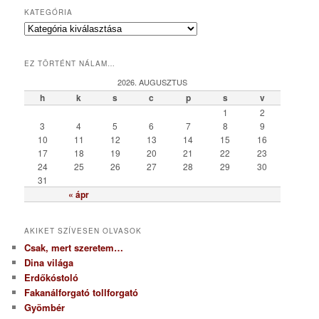
KATEGÓRIA
K
a
t
EZ TÖRTÉNT NÁLAM…
e
g
2026. AUGUSZTUS
ó
h
k
s
c
p
s
v
r
1
2
i
3
4
5
6
7
8
9
a
10
11
12
13
14
15
16
17
18
19
20
21
22
23
24
25
26
27
28
29
30
31
« ápr
AKIKET SZÍVESEN OLVASOK
Csak, mert szeretem…
Dina világa
Erdőkóstoló
Fakanálforgató tollforgató
Gyömbér