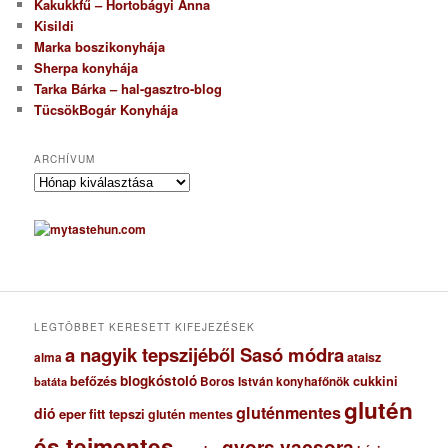
Kakukkfű – Hortobágyi Anna
Kisildi
Marka boszikonyhája
Sherpa konyhája
Tarka Bárka – hal-gasztro-blog
TücsökBogár Konyhája
ARCHÍVUM
A
r
c
h
í
v
u
m
LEGTÖBBET KERESETT KIFEJEZÉSEK
a nagyik tepszijéből Sasó módra
ataisz
alma
blogkóstoló
befőzés
cukkini
Boros István konyhafőnök
batáta
glutén
gluténmentes
dió
eper
fitt tepszi
glutén mentes
és tejmentes
gyors vacsora