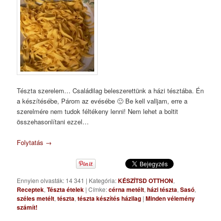
Tészta szerelem… Családilag beleszerettünk a házi tésztába. Én
a készítésébe, Párom az evésébe 🙂 Be kell valljam, erre a
szerelmére nem tudok féltékeny lenni! Nem lehet a boltit
összehasonlítani ezzel…
Folytatás
→
Ennyien olvasták: 14 341
|
Kategória:
KÉSZÍTSD OTTHON
,
Receptek
,
Tészta ételek
|
Címke:
cérna metélt
,
házi tészta
,
Sasó
,
széles metélt
,
tészta
,
tészta készítés házilag
|
Minden vélemény
számít!