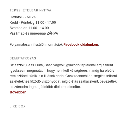
TEPSZI ÉTELBÁR NYITVA:
Hétfőtől - ZÁRVA
Kedd - Péntekig 11.00 - 17.00
Szombaton 11.00 - 14.00
Vasárnap és ünnepnap ZÁRVA
Folyamatosan frissülő információk
Facebook oldalunkon
.
BEMUTATKOZÁS
Sziasztok, Sass Erika, Sasó vagyok, gyakorló táplálékallergiásként
igyekszem megmutatni, hogy nem kell kétségbeesni, még ha elsőre
rémisztőnek tűnik is a tiltások hada. Gasztrocoachként segítek feltárni
az ételekhez fűződő viszonyodat, míg diétás szakácsként, bevezetlek
a számodra legmegfelelőbb diéta rejtelmeibe.
Bővebben
LIKE BOX