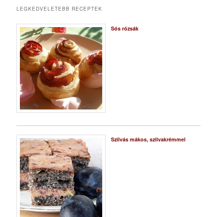
LEGKEDVELETEBB RECEPTEK
Sós rózsák
Szilvás mákos, szilvakrémmel