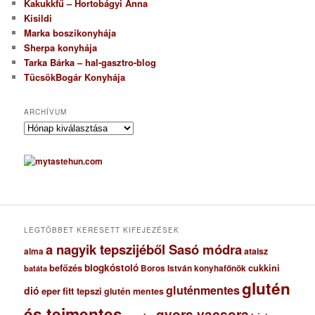
Kakukkfű – Hortobágyi Anna
Kisildi
Marka boszikonyhája
Sherpa konyhája
Tarka Bárka – hal-gasztro-blog
TücsökBogár Konyhája
ARCHÍVUM
A
r
c
h
í
v
u
m
LEGTÖBBET KERESETT KIFEJEZÉSEK
a nagyik tepszijéből Sasó módra
ataisz
alma
blogkóstoló
befőzés
cukkini
Boros István konyhafőnök
batáta
glutén
gluténmentes
dió
eper
fitt tepszi
glutén mentes
és tejmentes
gyors vacsora