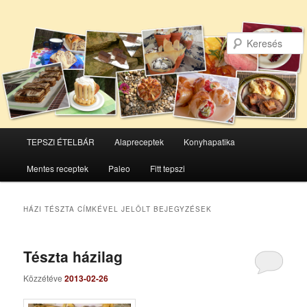
Főmenü
TEPSZI ÉTELBÁR
Alapreceptek
Konyhapatika
Tovább
Tovább
Mentes receptek
Paleo
Fitt tepszi
az
a
elsődleges
másodlagos
HÁZI TÉSZTA
CÍMKÉVEL JELÖLT BEJEGYZÉSEK
tartalomra
tartalomra
Tészta házilag
Közzétéve
2013-02-26