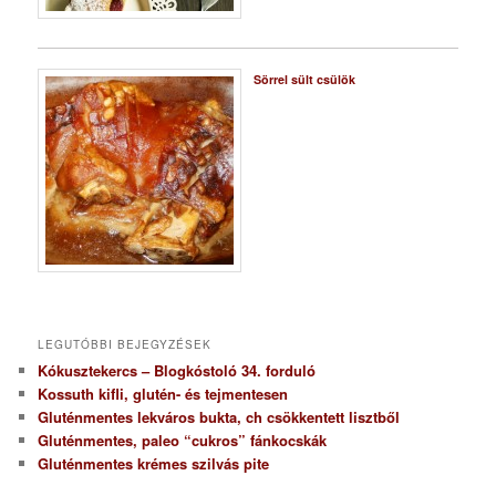
Sörrel sült csülök
LEGUTÓBBI BEJEGYZÉSEK
Kókusztekercs – Blogkóstoló 34. forduló
Kossuth kifli, glutén- és tejmentesen
Gluténmentes lekváros bukta, ch csökkentett lisztből
Gluténmentes, paleo “cukros” fánkocskák
Gluténmentes krémes szilvás pite