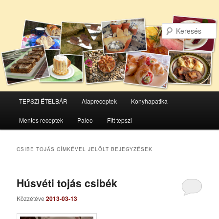
Főmenü
TEPSZI ÉTELBÁR
Alapreceptek
Konyhapatika
Tovább
Tovább
Mentes receptek
Paleo
Fitt tepszi
az
a
elsődleges
másodlagos
CSIBE TOJÁS
CÍMKÉVEL JELÖLT BEJEGYZÉSEK
tartalomra
tartalomra
Húsvéti tojás csibék
Közzétéve
2013-03-13