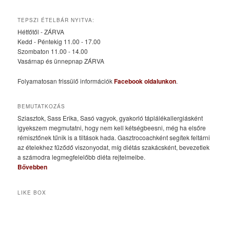
TEPSZI ÉTELBÁR NYITVA:
Hétfőtől - ZÁRVA
Kedd - Péntekig 11.00 - 17.00
Szombaton 11.00 - 14.00
Vasárnap és ünnepnap ZÁRVA
Folyamatosan frissülő információk
Facebook oldalunkon
.
BEMUTATKOZÁS
Sziasztok, Sass Erika, Sasó vagyok, gyakorló táplálékallergiásként
igyekszem megmutatni, hogy nem kell kétségbeesni, még ha elsőre
rémisztőnek tűnik is a tiltások hada. Gasztrocoachként segítek feltárni
az ételekhez fűződő viszonyodat, míg diétás szakácsként, bevezetlek
a számodra legmegfelelőbb diéta rejtelmeibe.
Bővebben
LIKE BOX