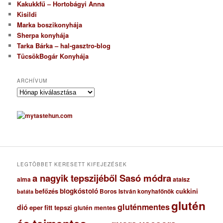
Kakukkfű – Hortobágyi Anna
Kisildi
Marka boszikonyhája
Sherpa konyhája
Tarka Bárka – hal-gasztro-blog
TücsökBogár Konyhája
ARCHÍVUM
A
r
c
h
í
v
u
m
LEGTÖBBET KERESETT KIFEJEZÉSEK
a nagyik tepszijéből Sasó módra
ataisz
alma
blogkóstoló
befőzés
cukkini
Boros István konyhafőnök
batáta
glutén
gluténmentes
dió
eper
fitt tepszi
glutén mentes