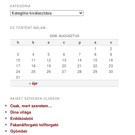
KATEGÓRIA
K
a
t
EZ TÖRTÉNT NÁLAM…
e
g
2026. AUGUSZTUS
ó
h
k
s
c
p
s
v
r
1
2
i
3
4
5
6
7
8
9
a
10
11
12
13
14
15
16
17
18
19
20
21
22
23
24
25
26
27
28
29
30
31
« ápr
AKIKET SZÍVESEN OLVASOK
Csak, mert szeretem…
Dina világa
Erdőkóstoló
Fakanálforgató tollforgató
Gyömbér