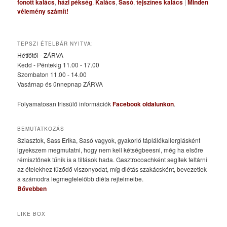
fonott kalács
,
házi pékség
,
Kalács
,
Sasó
,
tejszínes kalács
|
Minden
vélemény számít!
TEPSZI ÉTELBÁR NYITVA:
Hétfőtől - ZÁRVA
Kedd - Péntekig 11.00 - 17.00
Szombaton 11.00 - 14.00
Vasárnap és ünnepnap ZÁRVA
Folyamatosan frissülő információk
Facebook oldalunkon
.
BEMUTATKOZÁS
Sziasztok, Sass Erika, Sasó vagyok, gyakorló táplálékallergiásként
igyekszem megmutatni, hogy nem kell kétségbeesni, még ha elsőre
rémisztőnek tűnik is a tiltások hada. Gasztrocoachként segítek feltárni
az ételekhez fűződő viszonyodat, míg diétás szakácsként, bevezetlek
a számodra legmegfelelőbb diéta rejtelmeibe.
Bővebben
LIKE BOX