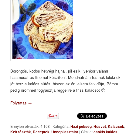
Borongós, ködös hétvégi hajnal, jól esik ilyenkor valami
hasznosat és finomat készíteni. Mondhatnám testnek-léleknek
jót tesz a kalács sütés, hiszen az én lelkem felvidítja, Párom
pedig örömmel fogyasztja reggelire a friss kalácsot 🙂
Folytatás
→
Ennyien olvasták: 4 168
|
Kategória:
Házi pékség
,
Húsvét
,
Kalácsok
,
Kelt tészták
,
Receptek
,
Ünnepi asztalra
|
Címke:
csokis kalács
,