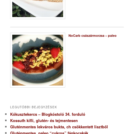
NoCarb császármorzsa – paleo
LEGUTÓBBI BEJEGYZÉSEK
Kókusztekercs – Blogkóstoló 34. forduló
Kossuth kifli, glutén- és tejmentesen
Gluténmentes lekváros bukta, ch csökkentett lisztből
Gluténmentes, paleo “cukros” fánkocskák