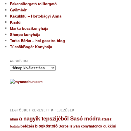
Fakanálforgató tollforgató
Gyömbér
Kakukkfű – Hortobágyi Anna
Kisildi
Marka boszikonyhája
Sherpa konyhája
Tarka Bárka – hal-gasztro-blog
TücsökBogár Konyhája
ARCHÍVUM
A
r
c
h
í
v
u
m
LEGTÖBBET KERESETT KIFEJEZÉSEK
a nagyik tepszijéből Sasó módra
ataisz
alma
blogkóstoló
befőzés
cukkini
Boros István konyhafőnök
batáta