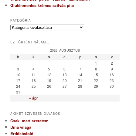
Gluténmentes krémes szilvás pite
KATEGÓRIA
K
a
t
EZ TÖRTÉNT NÁLAM…
e
g
2026. AUGUSZTUS
ó
h
k
s
c
p
s
v
r
1
2
i
3
4
5
6
7
8
9
a
10
11
12
13
14
15
16
17
18
19
20
21
22
23
24
25
26
27
28
29
30
31
« ápr
AKIKET SZÍVESEN OLVASOK
Csak, mert szeretem…
Dina világa
Erdőkóstoló