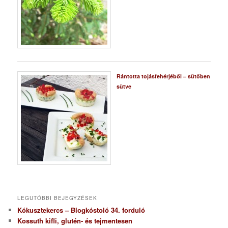
Rántotta tojásfehérjéből – sütőben
sütve
LEGUTÓBBI BEJEGYZÉSEK
Kókusztekercs – Blogkóstoló 34. forduló
Kossuth kifli, glutén- és tejmentesen