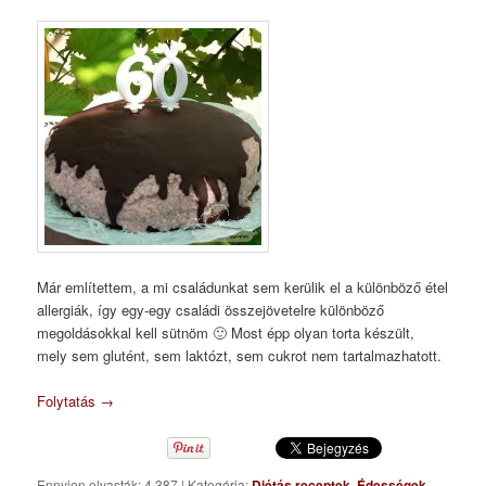
Már említettem, a mi családunkat sem kerülik el a különböző étel
allergiák, így egy-egy családi összejövetelre különböző
megoldásokkal kell sütnöm 🙂 Most épp olyan torta készült,
mely sem glutént, sem laktózt, sem cukrot nem tartalmazhatott.
Folytatás
→
Ennyien olvasták: 4 387
|
Kategória:
Diétás receptek
,
Édességek
,