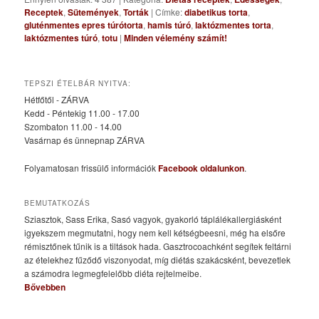
Receptek
,
Sütemények
,
Torták
|
Címke:
diabetikus torta
,
gluténmentes epres túrótorta
,
hamis túró
,
laktózmentes torta
,
laktózmentes túró
,
totu
|
Minden vélemény számít!
TEPSZI ÉTELBÁR NYITVA:
Hétfőtől - ZÁRVA
Kedd - Péntekig 11.00 - 17.00
Szombaton 11.00 - 14.00
Vasárnap és ünnepnap ZÁRVA
Folyamatosan frissülő információk
Facebook oldalunkon
.
BEMUTATKOZÁS
Sziasztok, Sass Erika, Sasó vagyok, gyakorló táplálékallergiásként
igyekszem megmutatni, hogy nem kell kétségbeesni, még ha elsőre
rémisztőnek tűnik is a tiltások hada. Gasztrocoachként segítek feltárni
az ételekhez fűződő viszonyodat, míg diétás szakácsként, bevezetlek
a számodra legmegfelelőbb diéta rejtelmeibe.
Bővebben