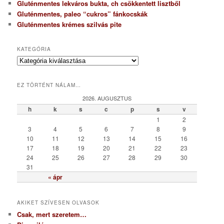
Gluténmentes lekváros bukta, ch csökkentett lisztből
Gluténmentes, paleo “cukros” fánkocskák
Gluténmentes krémes szilvás pite
KATEGÓRIA
K
a
t
EZ TÖRTÉNT NÁLAM…
e
g
2026. AUGUSZTUS
ó
h
k
s
c
p
s
v
r
1
2
i
3
4
5
6
7
8
9
a
10
11
12
13
14
15
16
17
18
19
20
21
22
23
24
25
26
27
28
29
30
31
« ápr
AKIKET SZÍVESEN OLVASOK
Csak, mert szeretem…