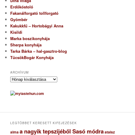
Dina világa
Erdőkóstoló
Fakanálforgató tollforgató
Gyömbér
Kakukkfű – Hortobágyi Anna
Kisildi
Marka boszikonyhája
Sherpa konyhája
Tarka Bárka – hal-gasztro-blog
TücsökBogár Konyhája
ARCHÍVUM
A
r
c
h
í
v
u
m
LEGTÖBBET KERESETT KIFEJEZÉSEK
a nagyik tepszijéből Sasó módra
ataisz
alma