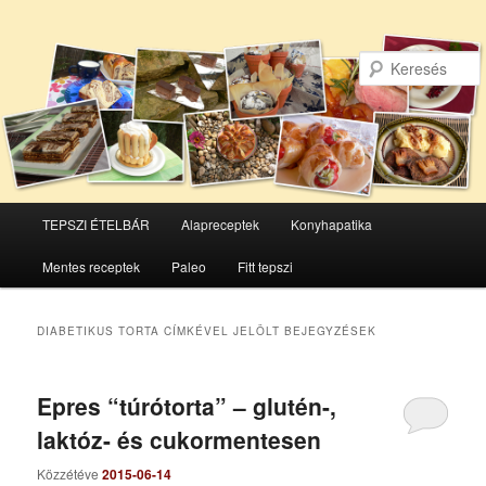
Főmenü
TEPSZI ÉTELBÁR
Alapreceptek
Konyhapatika
Tovább
Tovább
Mentes receptek
Paleo
Fitt tepszi
az
a
elsődleges
másodlagos
DIABETIKUS TORTA
CÍMKÉVEL JELÖLT BEJEGYZÉSEK
tartalomra
tartalomra
Epres “túrótorta” – glutén-,
laktóz- és cukormentesen
Közzétéve
2015-06-14