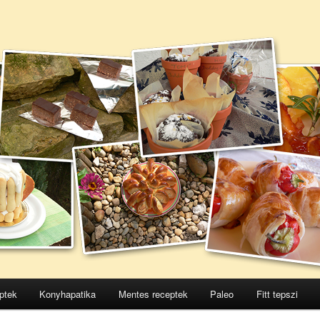
ptek
Konyhapatika
Mentes receptek
Paleo
Fitt tepszi