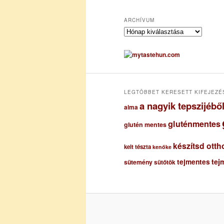
ARCHÍVUM
A
r
c
h
í
v
u
LEGTÖBBET KERESETT KIFEJEZÉ
m
a nagyik tepszijéb
alma
gluténmentes
glutén mentes
készítsd otth
kelt tészta
kenőke
tejmentes
tej
sütemény
sütőtök