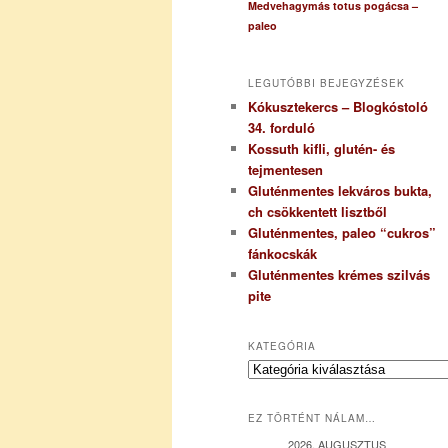
Medvehagymás totus pogácsa –
paleo
LEGUTÓBBI BEJEGYZÉSEK
Kókusztekercs – Blogkóstoló
34. forduló
Kossuth kifli, glutén- és
tejmentesen
Gluténmentes lekváros bukta,
ch csökkentett lisztből
Gluténmentes, paleo “cukros”
fánkocskák
Gluténmentes krémes szilvás
pite
KATEGÓRIA
K
a
t
EZ TÖRTÉNT NÁLAM…
e
g
2026. AUGUSZTUS