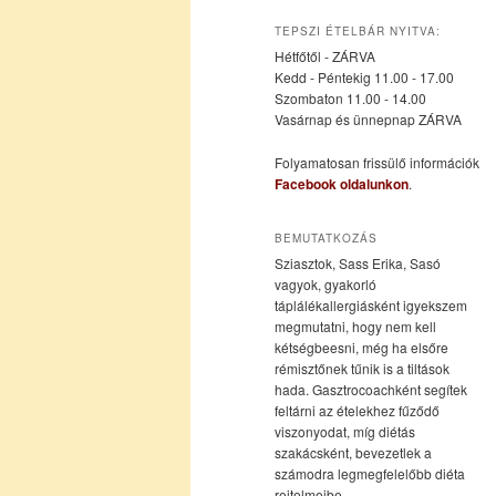
az
a
TEPSZI ÉTELBÁR NYITVA:
Hétfőtől - ZÁRVA
elsődleges
másodlagos
Kedd - Péntekig 11.00 - 17.00
Szombaton 11.00 - 14.00
Vasárnap és ünnepnap ZÁRVA
tartalomra
tartalomra
Folyamatosan frissülő információk
Facebook oldalunkon
.
BEMUTATKOZÁS
Sziasztok, Sass Erika, Sasó
vagyok, gyakorló
táplálékallergiásként igyekszem
megmutatni, hogy nem kell
kétségbeesni, még ha elsőre
rémisztőnek tűnik is a tiltások
hada. Gasztrocoachként segítek
feltárni az ételekhez fűződő
viszonyodat, míg diétás
szakácsként, bevezetlek a
számodra legmegfelelőbb diéta
rejtelmeibe.