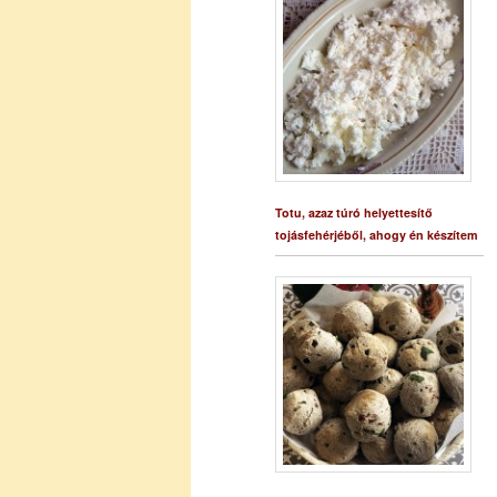
Totu, azaz túró helyettesítő
tojásfehérjéből, ahogy én készítem