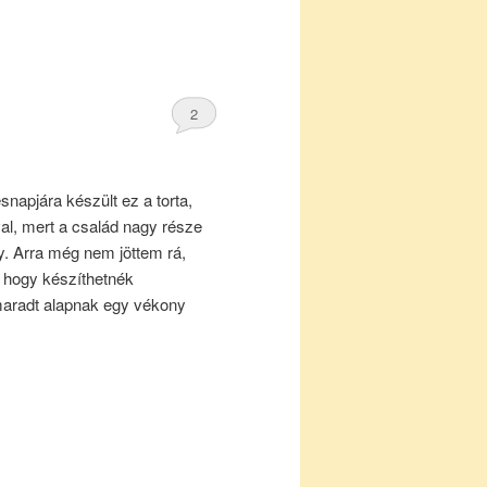
2
napjára készült ez a torta,
al, mert a család nagy része
y. Arra még nem jöttem rá,
t hogy készíthetnék
maradt alapnak egy vékony