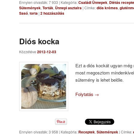
Ennyien olvasták: 7 933
|
Kategória:
Családi Ünnepek
,
Diétás recept
Sütemények
,
Torták
,
Ünnepi asztalra
|
Címke:
diós krémes
,
gluténm
Sasó
,
torta
|
2
hozzászólás
Diós kocka
Közzétéve
2012-12-03
Ezt a diós kockát ugyan még
most megosztom mindenkivel
sütemény is lehet belőle.
Folytatás
→
Ennyien olvasták: 3 958
|
Kategória:
Receptek
,
Sütemények
|
Címke: