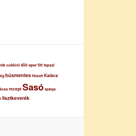
dió
eper
cukkini
fitt tepszi
nök
húsmentes
Kalács
ség
Húsvét
Sasó
recept
ácsa
spárga
 lisztkeverék