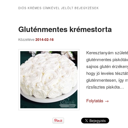
DIÓS KRÉMES
CÍMKÉVEL JELÖLT BEJEGYZÉSEK
Gluténmentes krémestorta
Közzétéve
2014-02-16
Keresztanyám születés
gluténmentes piskótáv
sajnos glutén érzéken
hogy jó leveles tésztá
gluténmentesen, így 
rizslisztes piskóta…
Folytatás
→