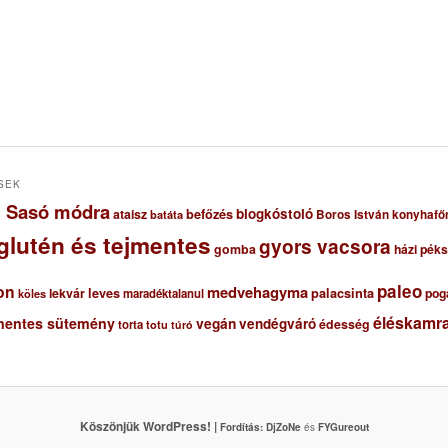
SEK
ől Sasó módra
blogkóstoló
ataisz
befőzés
Boros István konyhafő
batáta
glutén és tejmentes
gyors vacsora
gomba
házi pék
paleo
on
medvehagyma
lekvár
leves
palacsinta
pog
maradéktalanul
köles
éléskamra
mentes sütemény
vegán
vendégváró
édesség
torta
totu
túró
Köszönjük WordPress! |
Fordítás:
DjZoNe
és
FYGureout