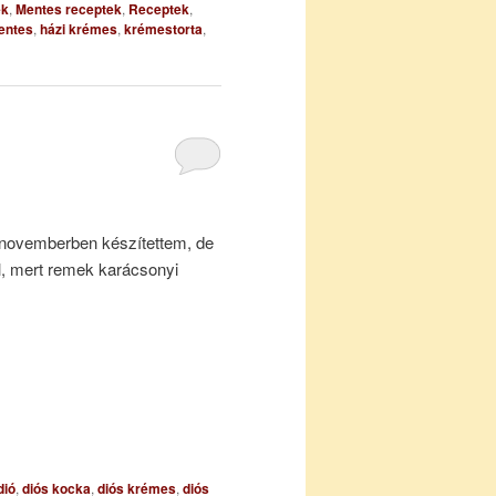
ek
,
Mentes receptek
,
Receptek
,
entes
,
házi krémes
,
krémestorta
,
 novemberben készítettem, de
, mert remek karácsonyi
dió
,
diós kocka
,
diós krémes
,
diós