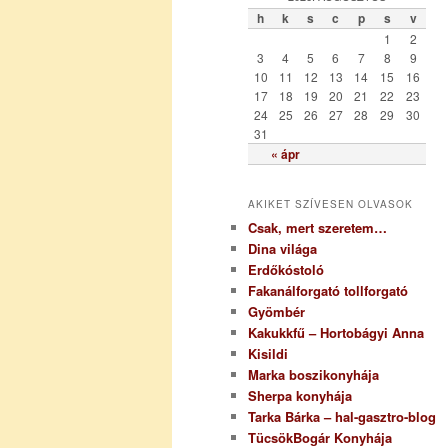
ó
h
k
s
c
p
s
v
r
1
2
i
3
4
5
6
7
8
9
a
10
11
12
13
14
15
16
17
18
19
20
21
22
23
24
25
26
27
28
29
30
31
« ápr
AKIKET SZÍVESEN OLVASOK
Csak, mert szeretem…
Dina világa
Erdőkóstoló
Fakanálforgató tollforgató
Gyömbér
Kakukkfű – Hortobágyi Anna
Kisildi
Marka boszikonyhája
Sherpa konyhája
Tarka Bárka – hal-gasztro-blog
TücsökBogár Konyhája