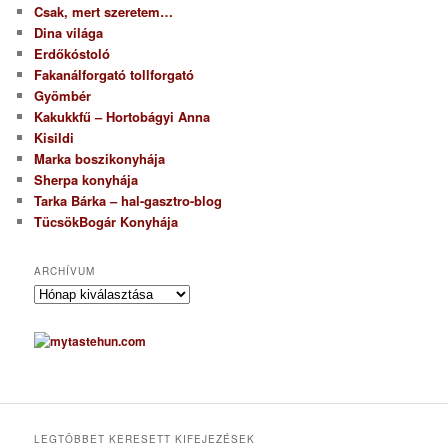
Csak, mert szeretem…
Dina világa
Erdőkóstoló
Fakanálforgató tollforgató
Gyömbér
Kakukkfű – Hortobágyi Anna
Kisildi
Marka boszikonyhája
Sherpa konyhája
Tarka Bárka – hal-gasztro-blog
TücsökBogár Konyhája
ARCHÍVUM
A
r
c
h
í
v
u
m
LEGTÖBBET KERESETT KIFEJEZÉSEK