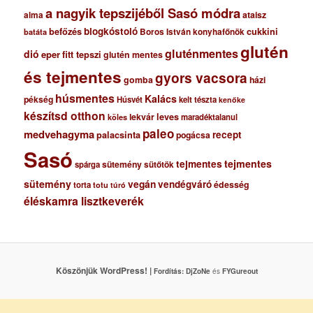
a nagyik tepszijéből Sasó módra
ataisz
alma
blogkóstoló
befőzés
cukkini
Boros István konyhafőnök
batáta
glutén
gluténmentes
dió
eper
fitt tepszi
glutén mentes
és tejmentes
gyors vacsora
gomba
házi
húsmentes
Kalács
pékség
Húsvét
kelt tészta
kenőke
készítsd otthon
lekvár
leves
maradéktalanul
köles
paleo
medvehagyma
recept
palacsinta
pogácsa
Sasó
tejmentes
tejmentes
sütemény
spárga
sütőtök
sütemény
vegán
vendégváró
édesség
torta
totu
túró
éléskamra lisztkeverék
Köszönjük WordPress! |
Fordítás:
DjZoNe
és
FYGureout