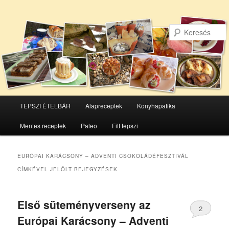
Főmenü
TEPSZI ÉTELBÁR
Alapreceptek
Konyhapatika
Tovább
Tovább
Mentes receptek
Paleo
Fitt tepszi
az
a
elsődleges
másodlagos
EURÓPAI KARÁCSONY – ADVENTI CSOKOLÁDÉFESZTIVÁL
CÍMKÉVEL JELÖLT BEJEGYZÉSEK
tartalomra
tartalomra
Első süteményverseny az
2
Európai Karácsony – Adventi