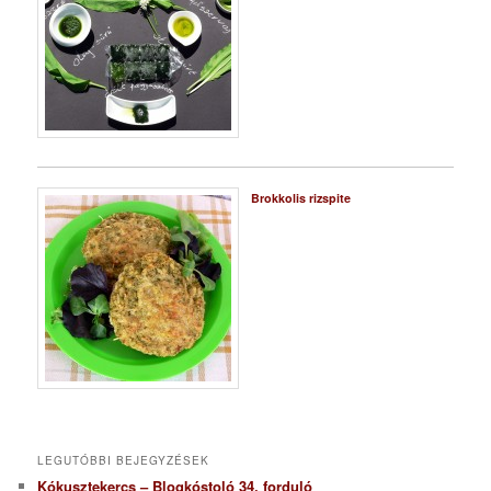
Brokkolis rizspite
LEGUTÓBBI BEJEGYZÉSEK
Kókusztekercs – Blogkóstoló 34. forduló