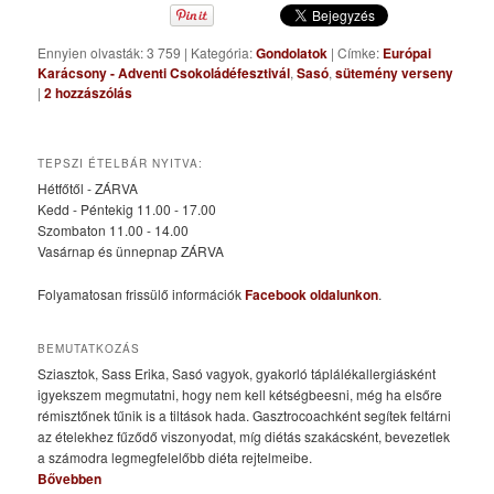
Ennyien olvasták: 3 759
|
Kategória:
Gondolatok
|
Címke:
Európai
Karácsony - Adventi Csokoládéfesztivál
,
Sasó
,
sütemény verseny
|
2
hozzászólás
TEPSZI ÉTELBÁR NYITVA:
Hétfőtől - ZÁRVA
Kedd - Péntekig 11.00 - 17.00
Szombaton 11.00 - 14.00
Vasárnap és ünnepnap ZÁRVA
Folyamatosan frissülő információk
Facebook oldalunkon
.
BEMUTATKOZÁS
Sziasztok, Sass Erika, Sasó vagyok, gyakorló táplálékallergiásként
igyekszem megmutatni, hogy nem kell kétségbeesni, még ha elsőre
rémisztőnek tűnik is a tiltások hada. Gasztrocoachként segítek feltárni
az ételekhez fűződő viszonyodat, míg diétás szakácsként, bevezetlek
a számodra legmegfelelőbb diéta rejtelmeibe.
Bővebben