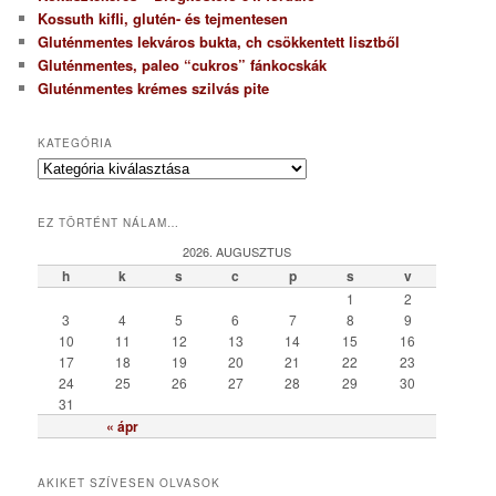
Kossuth kifli, glutén- és tejmentesen
Gluténmentes lekváros bukta, ch csökkentett lisztből
Gluténmentes, paleo “cukros” fánkocskák
Gluténmentes krémes szilvás pite
KATEGÓRIA
K
a
t
EZ TÖRTÉNT NÁLAM…
e
g
2026. AUGUSZTUS
ó
h
k
s
c
p
s
v
r
1
2
i
3
4
5
6
7
8
9
a
10
11
12
13
14
15
16
17
18
19
20
21
22
23
24
25
26
27
28
29
30
31
« ápr
AKIKET SZÍVESEN OLVASOK