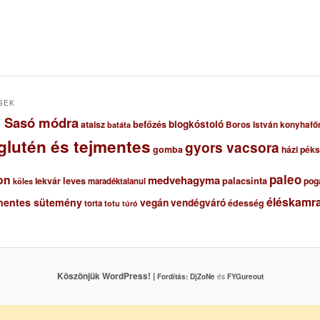
SEK
ől Sasó módra
blogkóstoló
ataisz
befőzés
Boros István konyhafő
batáta
glutén és tejmentes
gyors vacsora
gomba
házi pék
paleo
on
medvehagyma
lekvár
leves
palacsinta
pog
maradéktalanul
köles
éléskamra
mentes sütemény
vegán
vendégváró
édesség
torta
totu
túró
Köszönjük WordPress! |
Fordítás:
DjZoNe
és
FYGureout