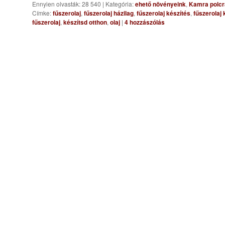
Ennyien olvasták: 28 540
|
Kategória:
ehető növényeink
,
Kamra polcr
Címke:
fűszerolaj
,
fűszerolaj házilag
,
fűszerolaj készítés
,
fűszerolaj 
fűszerolaj
,
készítsd otthon
,
olaj
|
4
hozzászólás