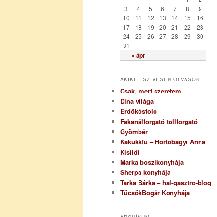
i
3
4
5
6
7
8
9
a
10
11
12
13
14
15
16
17
18
19
20
21
22
23
24
25
26
27
28
29
30
31
« ápr
AKIKET SZÍVESEN OLVASOK
Csak, mert szeretem…
Dina világa
Erdőkóstoló
Fakanálforgató tollforgató
Gyömbér
Kakukkfű – Hortobágyi Anna
Kisildi
Marka boszikonyhája
Sherpa konyhája
Tarka Bárka – hal-gasztro-blog
TücsökBogár Konyhája
ARCHÍVUM