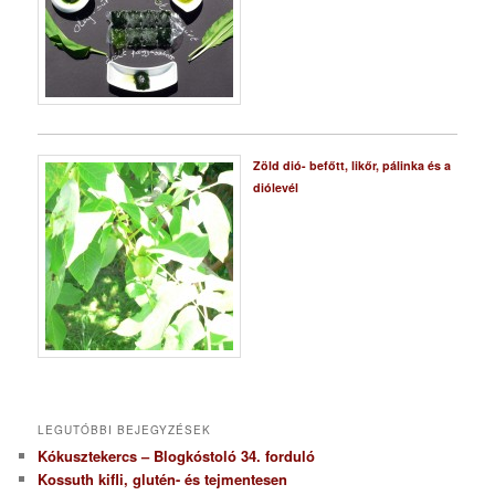
Zöld dió- befőtt, likőr, pálinka és a
diólevél
LEGUTÓBBI BEJEGYZÉSEK
Kókusztekercs – Blogkóstoló 34. forduló
Kossuth kifli, glutén- és tejmentesen