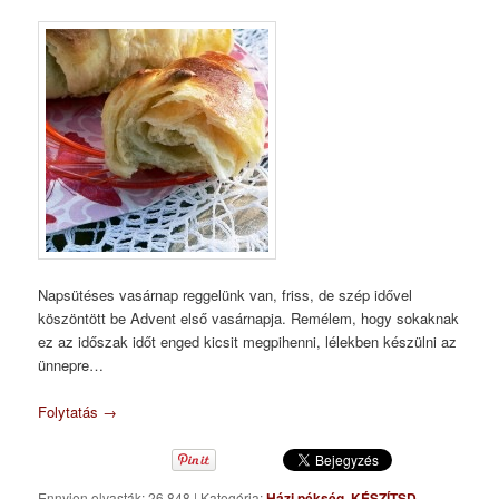
Napsütéses vasárnap reggelünk van, friss, de szép idővel
köszöntött be Advent első vasárnapja. Remélem, hogy sokaknak
ez az időszak időt enged kicsit megpihenni, lélekben készülni az
ünnepre…
Folytatás
→
Ennyien olvasták: 26 848
|
Kategória:
Házi pékség
,
KÉSZÍTSD