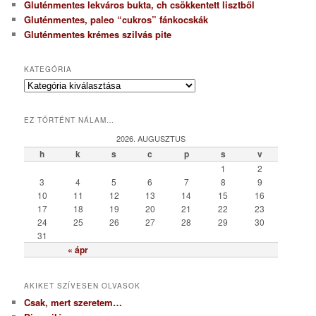
Gluténmentes lekváros bukta, ch csökkentett lisztből
Gluténmentes, paleo “cukros” fánkocskák
Gluténmentes krémes szilvás pite
KATEGÓRIA
K
a
t
EZ TÖRTÉNT NÁLAM…
e
g
2026. AUGUSZTUS
ó
h
k
s
c
p
s
v
r
1
2
i
3
4
5
6
7
8
9
a
10
11
12
13
14
15
16
17
18
19
20
21
22
23
24
25
26
27
28
29
30
31
« ápr
AKIKET SZÍVESEN OLVASOK
Csak, mert szeretem…