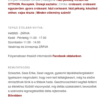
OTTHON
,
Receptek
,
Ünnepi asztalra
|
Címke:
croissant
,
croissant
egyszerűen
,
gyors croissant
,
házi corissant
,
házi pékség
,
készítsd
otthon
,
vajas tészta
|
Minden vélemény számít!
TEPSZI ÉTELBÁR NYITVA:
Hétfőtől - ZÁRVA
Kedd - Péntekig 11.00 - 17.00
Szombaton 11.00 - 14.00
Vasárnap és ünnepnap ZÁRVA
Folyamatosan frissülő információk
Facebook oldalunkon
.
BEMUTATKOZÁS
Sziasztok, Sass Erika, Sasó vagyok, gyakorló táplálékallergiásként
igyekszem megmutatni, hogy nem kell kétségbeesni, még ha elsőre
rémisztőnek tűnik is a tiltások hada. Gasztrocoachként segítek feltárni
az ételekhez fűződő viszonyodat, míg diétás szakácsként, bevezetlek
a számodra legmegfelelőbb diéta rejtelmeibe.
Bővebben