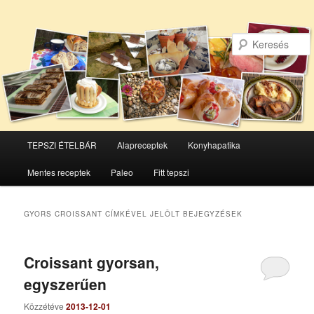
Főmenü
TEPSZI ÉTELBÁR
Alapreceptek
Konyhapatika
Tovább
Tovább
Mentes receptek
Paleo
Fitt tepszi
az
a
elsődleges
másodlagos
GYORS CROISSANT
CÍMKÉVEL JELÖLT BEJEGYZÉSEK
tartalomra
tartalomra
Croissant gyorsan,
egyszerűen
Közzétéve
2013-12-01