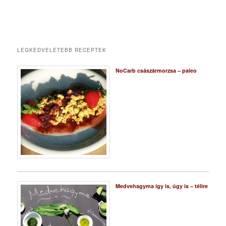
LEGKEDVELETEBB RECEPTEK
NoCarb császármorzsa – paleo
Medvehagyma így is, úgy is – télire