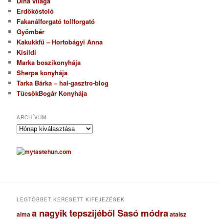
Dina világa
Erdőkóstoló
Fakanálforgató tollforgató
Gyömbér
Kakukkfű – Hortobágyi Anna
Kisildi
Marka boszikonyhája
Sherpa konyhája
Tarka Bárka – hal-gasztro-blog
TücsökBogár Konyhája
ARCHÍVUM
A
r
c
h
í
v
u
m
LEGTÖBBET KERESETT KIFEJEZÉSEK
a nagyik tepszijéből Sasó módra
ataisz
alma