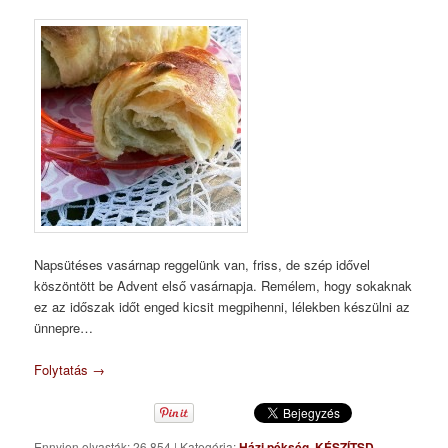
Napsütéses vasárnap reggelünk van, friss, de szép idővel
köszöntött be Advent első vasárnapja. Remélem, hogy sokaknak
ez az időszak időt enged kicsit megpihenni, lélekben készülni az
ünnepre…
Folytatás
→
Ennyien olvasták: 26 854
|
Kategória:
Házi pékség
,
KÉSZÍTSD