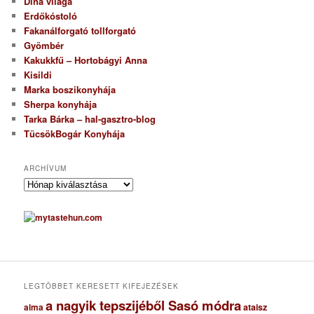
Dina világa
Erdőkóstoló
Fakanálforgató tollforgató
Gyömbér
Kakukkfű – Hortobágyi Anna
Kisildi
Marka boszikonyhája
Sherpa konyhája
Tarka Bárka – hal-gasztro-blog
TücsökBogár Konyhája
ARCHÍVUM
A
r
c
h
í
v
u
m
LEGTÖBBET KERESETT KIFEJEZÉSEK
a nagyik tepszijéből Sasó módra
ataisz
alma