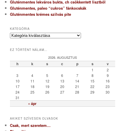
Gluténmentes lekváros bukta, ch csökkentett lisztből
Gluténmentes, paleo “cukros” fánkocskák
Gluténmentes krémes szilvás pite
KATEGÓRIA
K
a
t
EZ TÖRTÉNT NÁLAM…
e
g
2026. AUGUSZTUS
ó
h
k
s
c
p
s
v
r
1
2
i
3
4
5
6
7
8
9
a
10
11
12
13
14
15
16
17
18
19
20
21
22
23
24
25
26
27
28
29
30
31
« ápr
AKIKET SZÍVESEN OLVASOK
Csak, mert szeretem…