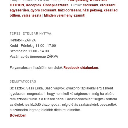
OTTHON
,
Receptek
,
Ünnepi asztalra
|
Címke:
croissant
,
croissant
egyszerűen
,
gyors croissant
,
házi corissant
,
házi pékség
,
készítsd
otthon
,
vajas tészta
|
Minden vélemény számít!
TEPSZI ÉTELBÁR NYITVA:
Hétfőtől - ZÁRVA
Kedd - Péntekig 11.00 - 17.00
Szombaton 11.00 - 14.00
Vasárnap és ünnepnap ZÁRVA
Folyamatosan frissülő információk
Facebook oldalunkon
.
BEMUTATKOZÁS
Sziasztok, Sass Erika, Sasó vagyok, gyakorló táplálékallergiásként
igyekszem megmutatni, hogy nem kell kétségbeesni, még ha elsőre
rémisztőnek tűnik is a tiltások hada. Gasztrocoachként segítek feltárni
az ételekhez fűződő viszonyodat, míg diétás szakácsként, bevezetlek
a számodra legmegfelelőbb diéta rejtelmeibe.
Bővebben