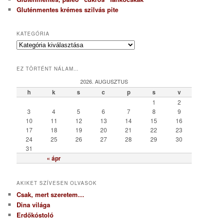
Gluténmentes krémes szilvás pite
KATEGÓRIA
K
a
t
EZ TÖRTÉNT NÁLAM…
e
g
2026. AUGUSZTUS
ó
h
k
s
c
p
s
v
r
1
2
i
3
4
5
6
7
8
9
a
10
11
12
13
14
15
16
17
18
19
20
21
22
23
24
25
26
27
28
29
30
31
« ápr
AKIKET SZÍVESEN OLVASOK
Csak, mert szeretem…
Dina világa
Erdőkóstoló