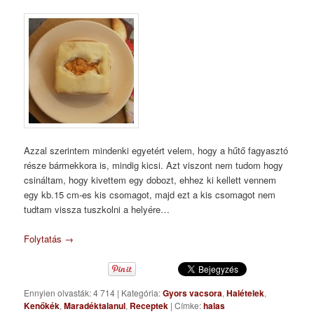
Azzal szerintem mindenki egyetért velem, hogy a hűtő fagyasztó
része bármekkora is, mindig kicsi. Azt viszont nem tudom hogy
csináltam, hogy kivettem egy dobozt, ehhez ki kellett vennem
egy kb.15 cm-es kis csomagot, majd ezt a kis csomagot nem
tudtam vissza tuszkolni a helyére…
Folytatás
→
Ennyien olvasták: 4 714
|
Kategória:
Gyors vacsora
,
Halételek
,
Kenőkék
,
Maradéktalanul
,
Receptek
|
Címke:
halas