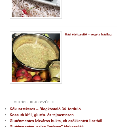
Házi ételízesítő – vegeta házilag
LEGUTÓBBI BEJEGYZÉSEK
Kókusztekercs – Blogkóstoló 34. forduló
Kossuth kifli, glutén- és tejmentesen
Gluténmentes lekváros bukta, ch csökkentett lisztből
Gluténmentes, paleo “cukros” fánkocskák