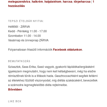
melegszendvics
,
halkrém
,
halpástétom
,
harcsa
,
törpeharcsa
|
1
hozzászólás
TEPSZI ÉTELBÁR NYITVA:
Hétfőtől - ZÁRVA
Kedd - Péntekig 11.00 - 17.00
Szombaton 11.00 - 14.00
Vasárnap és ünnepnap ZÁRVA
Folyamatosan frissülő információk
Facebook oldalunkon
.
BEMUTATKOZÁS
Sziasztok, Sass Erika, Sasó vagyok, gyakorló táplálékallergiásként
igyekszem megmutatni, hogy nem kell kétségbeesni, még ha elsőre
rémisztőnek tűnik is a tiltások hada. Gasztrocoachként segítek feltárni
az ételekhez fűződő viszonyodat, míg diétás szakácsként, bevezetlek
a számodra legmegfelelőbb diéta rejtelmeibe.
Bővebben
LIKE BOX