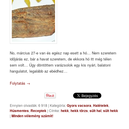
No, március 27-e van és egész nap esett a hó… Nem szeretem
időjárás ez, bár a havat szeretem, de ekkora hó itt még télen
sem volt… Úgy döntöttem varázsolok egy kis nyári, balatoni
hangulatot, legalább az ebédhez…
Folytatás
→
Ennyien olvasták: 6 918
|
Kategória:
Gyors vacsora
,
Halételek
,
Húsmentes
,
Receptek
|
Címke:
hekk
,
hekk törzs
,
sült hal
,
sült hekk
|
Minden vélemény számít!