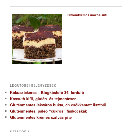
Citromkrémes mákos süti
LEGUTÓBBI BEJEGYZÉSEK
Kókusztekercs – Blogkóstoló 34. forduló
Kossuth kifli, glutén- és tejmentesen
Gluténmentes lekváros bukta, ch csökkentett lisztből
Gluténmentes, paleo “cukros” fánkocskák
Gluténmentes krémes szilvás pite
KATEGÓRIA