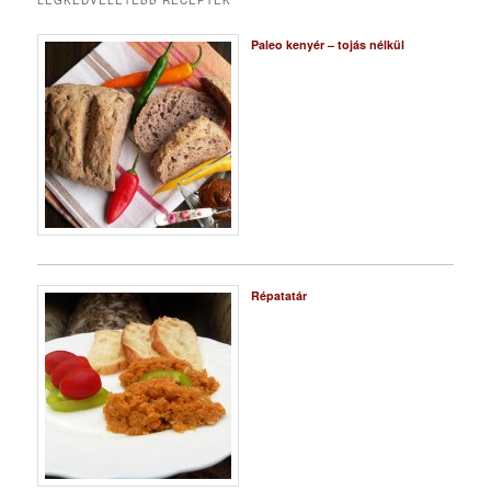
LEGKEDVELETEBB RECEPTEK
Paleo kenyér – tojás nélkül
Répatatár