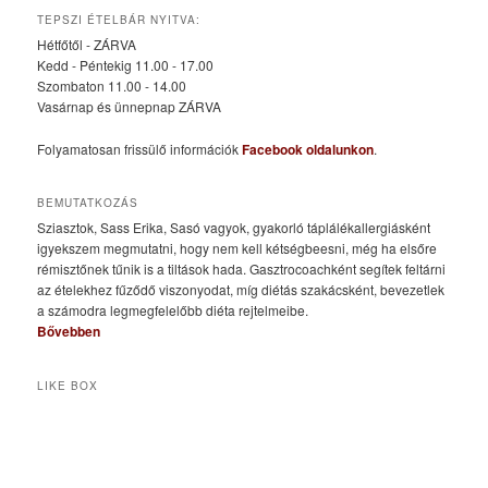
TEPSZI ÉTELBÁR NYITVA:
Hétfőtől - ZÁRVA
Kedd - Péntekig 11.00 - 17.00
Szombaton 11.00 - 14.00
Vasárnap és ünnepnap ZÁRVA
Folyamatosan frissülő információk
Facebook oldalunkon
.
BEMUTATKOZÁS
Sziasztok, Sass Erika, Sasó vagyok, gyakorló táplálékallergiásként
igyekszem megmutatni, hogy nem kell kétségbeesni, még ha elsőre
rémisztőnek tűnik is a tiltások hada. Gasztrocoachként segítek feltárni
az ételekhez fűződő viszonyodat, míg diétás szakácsként, bevezetlek
a számodra legmegfelelőbb diéta rejtelmeibe.
Bővebben
LIKE BOX