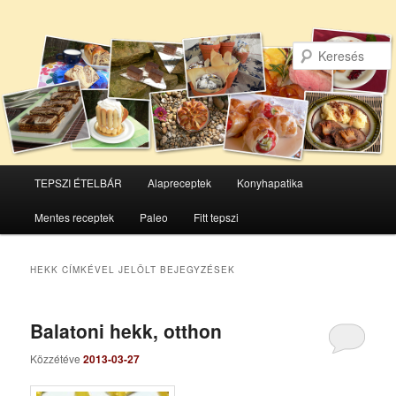
Főmenü
TEPSZI ÉTELBÁR
Alapreceptek
Konyhapatika
Tovább
Tovább
Mentes receptek
Paleo
Fitt tepszi
az
a
elsődleges
másodlagos
HEKK
CÍMKÉVEL JELÖLT BEJEGYZÉSEK
tartalomra
tartalomra
Balatoni hekk, otthon
Közzétéve
2013-03-27