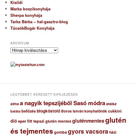
Kisildi
Marka boszikonyhája
Sherpa konyhája
Tarka Bárka – hal-gasztro-blog
TücsökBogár Konyhája
ARCHÍVUM
A
r
c
h
í
v
u
m
LEGTÖBBET KERESETT KIFEJEZÉSEK
a nagyik tepszijéből Sasó módra
ataisz
alma
blogkóstoló
befőzés
cukkini
Boros István konyhafőnök
batáta
glutén
gluténmentes
dió
eper
fitt tepszi
glutén mentes
és tejmentes
gyors vacsora
gomba
házi