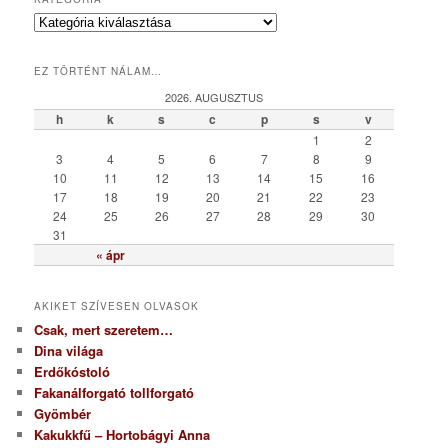
K
a
t
EZ TÖRTÉNT NÁLAM…
e
g
2026. AUGUSZTUS
ó
h
k
s
c
p
s
v
r
1
2
i
3
4
5
6
7
8
9
a
10
11
12
13
14
15
16
17
18
19
20
21
22
23
24
25
26
27
28
29
30
31
« ápr
AKIKET SZÍVESEN OLVASOK
Csak, mert szeretem…
Dina világa
Erdőkóstoló
Fakanálforgató tollforgató
Gyömbér
Kakukkfű – Hortobágyi Anna